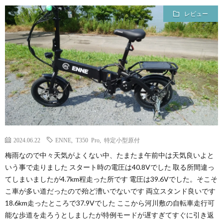
レビュー
2024.06.22
ENNE
,
T350 Pro
,
特定小型原付
梅雨なので中々天気がよくない中、たまたま午前中は天気良いよと
いう事で走りました スタート時の電圧は40.8Vでした 取る所間違っ
てしまいましたが4.7km程走った所です 電圧は39.6Vでした。そこそ
こ車が多い道だったので殆ど漕いでないです 両立スタンド良いです
18.6km走ったところで37.9Vでした ここから河川敷の自転車走行可
能な歩道を走ろうとしましたが特例モードが遅すぎてすぐに引き返