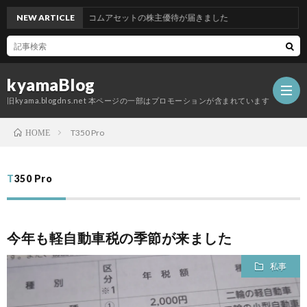
NEW ARTICLE
グッドコムアセットの株主優待が届きました
kyamaBlog
旧kyama.blogdns.net 本ページの一部はプロモーションが含まれています
T350 Pro
HOME
T350 Pro
今年も軽自動車税の季節が来ました
私事