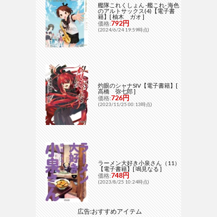
艦隊これくしょん -艦これ- 海色
のアルトサックス(4)【電子書
籍】[ 柚木 ガオ ]
792円
価格:
(2024/6/24 19:59時点)
灼眼のシャナSIV【電子書籍】[
高橋 弥七郎 ]
726円
価格:
(2023/11/25 00:13時点)
ラーメン大好き小泉さん（11）
【電子書籍】[ 鳴見なる ]
748円
価格:
(2023/8/25 10:24時点)
広告:おすすめアイテム