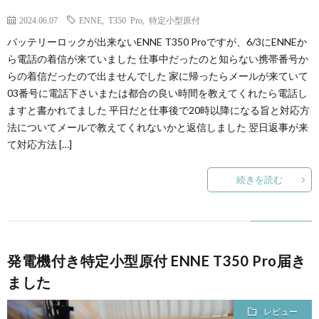
2024.06.07
ENNE
,
T350 Pro
,
特定小型原付
バッテリーロックが出来ないENNE T350 Proですが、6/3にENNEか
ら電話の着信が来ていました 仕事中だったのと知らない携帯番号か
らの着信だったので出ませんでした 家に帰ったらメールが来ていて
03番号に電話下さいまたは都合の良い時間を教えてくれたら電話し
ますと書かれてました 平日だと仕事後で20時以降になる旨と対応方
法についてメールで教えてくれないかと返信しました 翌日返事が来
て対応方法 […]
続きを読む
発電機付き特定小型原付 ENNE T350 Pro届き
ました
レビュー