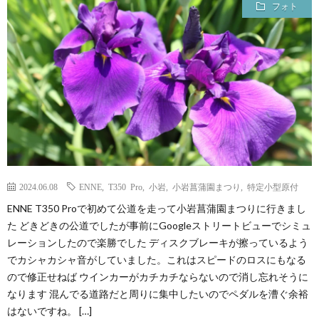
フォト
2024.06.08
ENNE
,
T350 Pro
,
小岩
,
小岩菖蒲園まつり
,
特定小型原付
ENNE T350 Proで初めて公道を走って小岩菖蒲園まつりに行きまし
た どきどきの公道でしたが事前にGoogleストリートビューでシミュ
レーションしたので楽勝でした ディスクブレーキが擦っているよう
でカシャカシャ音がしていました。これはスピードのロスにもなる
ので修正せねば ウインカーがカチカチならないので消し忘れそうに
なります 混んでる道路だと周りに集中したいのでペダルを漕ぐ余裕
はないですね。 […]