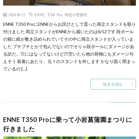
2024.06.15
ENNE
,
T350 Pro
,
特定小型原付
ENNE T350 ProにENNEからお詫びとして貰った両立スタンドを取り
付けました 両立スタンドがENNEから届いたのは6/12です 段ボール
の箱に紙が敷き詰められていてその中に両立スタンドが入っていま
した プチプチとかで包んでないのでそりゃ段ボールにダメージがあ
る訳だ。穴にはなってないけど穴空いたら他の荷物にもダメージ与
えそう 装着にあたり、元々のスタンドを外します かなり固く閉まっ
ているの […]
続きを読む
ENNE T350 Proに乗って小岩菖蒲園まつりに
行きました