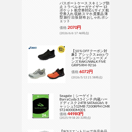
パスポートケース スキミング防
止 トラベルオーガナイザー 13
ポケット 航空券対応 Lサイズ 航
空券入れ 収納 スマホ 貴重品 薄
型 旅行 出張 財布 おしゃれ ポシ
ェット
2070円
価格:
(2026/6/6 17:46時点)
【10％OFFクーポン対
象】アシックス asics ウ
ォーキングシューズ メ
ンズ RAKUWALK FIVE
GRIPS RM-9216
6072円
価格:
(2026/5/13 21:58時点)
Seagate｜シーゲイト
BarraCuda 3.5インチ 内蔵ハー
ドディスク 24TB SATA6Gb/s キ
ャッシュ512MB 7200RPM CMR
ST24000DM001
44980円
価格:
(2025/9/18 20:32時点)
【9/1はエントリーで当店全品