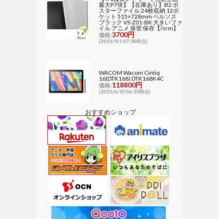
最大P7倍】【在庫あり】B2 ポ
スターファイル 24枚収納 12ポ
ケット 515×728mm ベルソス
ブラック VS-Z01-BK 大きいファ
イル アニメ 保管 保存【/srm】
3700円
価格:
(2025/9/1 07:38時点)
WACOM Wacom Cintiq
16(DTK168) DTK168K4C
118800円
価格:
(2025/6/10 06:35時点)
おすすめショップ