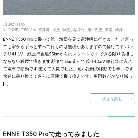
2024.11.05
ENNE
,
T350 Pro
,
富津岬
,
海堡
,
特定小型原付
,
第一海堡
,
要塞
,
輪行
ENNE T350 Proに乗って第一海堡を見に富津岬に行きました と言っ
ても家からずっと乗って行くのは無理がありますので輪行です バッ
テリ41.1V、総走行距離55kmからのスタートです できる限り負担に
ならない程度で漕ぎます 駅まで1km走って残り40.6V 輪行袋に入れ
て電車で移動です 重くて大変でした。短い距離の移動でも辛いです
快速に乗り換えてさらに君津で乗り換えです。車両数がかなり減っ
[…]
続きを読む
ENNE T350 Proで走ってみました