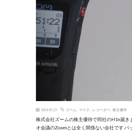
2024.02.23
ズーム
,
マイク
,
レコーダー
,
株主優待
株式会社ズームの株主優待で同社のH1n届きま
オ会議のZoomとは全く関係ない会社です 