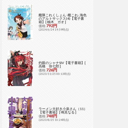
艦隊これくしょん -艦これ- 海色
のアルトサックス(4)【電子書
籍】[ 柚木 ガオ ]
792円
価格:
(2024/6/24 19:59時点)
灼眼のシャナSIV【電子書籍】[
高橋 弥七郎 ]
726円
価格:
(2023/11/25 00:13時点)
ラーメン大好き小泉さん（11）
【電子書籍】[ 鳴見なる ]
748円
価格:
(2023/8/25 10:24時点)