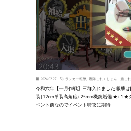
2024.02.27
ランカー報酬
,
艦隊これくしょん－艦これ
令和六年【一月作戦】三群入れました 報酬は[
装] 12cm単装高角砲+25mm機銃増備 ★+
ベント前なのでイベント特攻に期待