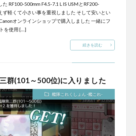
た RF100-500mm F4.5-7.1 L IS USMとRF200-
た とりあえず軽くて小さい事を重視しました そして安いとい
anonオンラインショップで購入しました 一緒にフ
を使用 […]
続きを読む
群(101～500位)に入りました
艦隊これくしょん -艦これ-