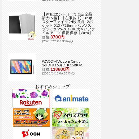
【9/1はエントリーで当店全品
最大P7倍】【在庫あり】B2 ポ
スターファイル 24枚収納 12ポ
ケット 515×728mm ベルソス
ブラック VS-Z01-BK 大きいファ
イル アニメ 保管 保存【/srm】
3700円
価格:
(2025/9/1 07:38時点)
WACOM Wacom Cintiq
16(DTK168) DTK168K4C
118800円
価格:
(2025/6/10 06:35時点)
おすすめショップ