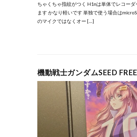
ちゃくちゃ指紋がつく H1nは単体でレコー
ます かなり軽いです 単独で使う場合はmicr
のマイクではなくオー […]
機動戦士ガンダムSEED FR