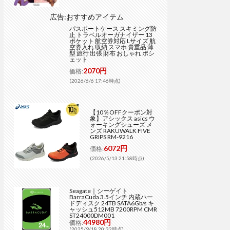
広告:おすすめアイテム
パスポートケース スキミング防
止 トラベルオーガナイザー 13
ポケット 航空券対応 Lサイズ 航
空券入れ 収納 スマホ 貴重品 薄
型 旅行 出張 財布 おしゃれ ポシ
ェット
2070円
価格:
(2026/6/6 17:46時点)
【10％OFFクーポン対
象】アシックス asics ウ
ォーキングシューズ メ
ンズ RAKUWALK FIVE
GRIPS RM-9216
6072円
価格:
(2026/5/13 21:58時点)
Seagate｜シーゲイト
BarraCuda 3.5インチ 内蔵ハー
ドディスク 24TB SATA6Gb/s キ
ャッシュ512MB 7200RPM CMR
ST24000DM001
44980円
価格:
(2025/9/18 20:32時点)