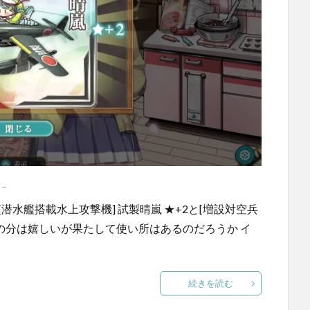
－
潜水艦搭載水上攻撃機] 試製晴嵐 ★+2と[増設対空兵
1 ★の分は嬉しいが果たして使い所はあるのだろうか イ
続きを読む