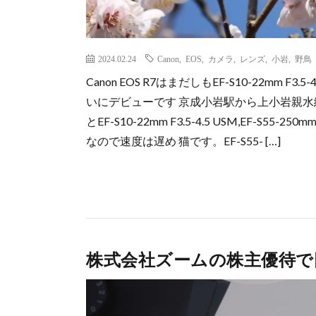
2024.02.24
Canon
,
EOS
,
カメラ
,
レンズ
,
小岩
,
野鳥
Canon EOS R7はまだしもEF-S10-22mm
いにデビューです 京成小岩駅から上小岩親水緑道
とEF-S10-22mm F3.5-4.5 USM,EF-S5
なので速度は遅め 猫です。EF-S55- […]
株式会社ズームの株主優待で