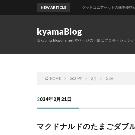
NEW ARTICLE
グッドコムアセットの株主優待が届きま
kyamaBlog
旧kyama.blogdns.net 本ページの一部はプロモーショ
2024年
2月
21日
HOME
2024年2月21日
マクドナルドのたまごダブル