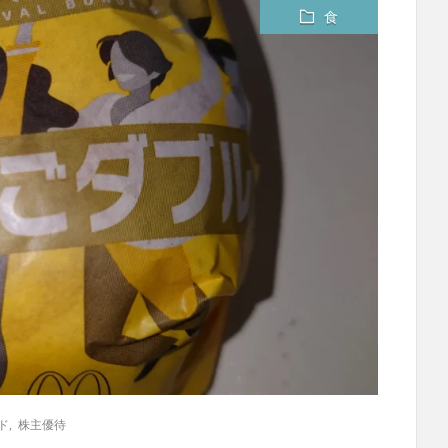
食
ド
,
株主優待