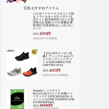
広告:おすすめアイテム
パスポートケース スキミング防
止 トラベルオーガナイザー 13
ポケット 航空券対応 Lサイズ 航
空券入れ 収納 スマホ 貴重品 薄
型 旅行 出張 財布 おしゃれ ポシ
ェット
2070円
価格:
(2026/6/6 17:46時点)
【10％OFFクーポン対
象】アシックス asics ウ
ォーキングシューズ メ
ンズ RAKUWALK FIVE
GRIPS RM-9216
6072円
価格:
(2026/5/13 21:58時点)
Seagate｜シーゲイト
BarraCuda 3.5インチ 内蔵ハー
ドディスク 24TB SATA6Gb/s キ
ャッシュ512MB 7200RPM CMR
ST24000DM001
44980円
価格:
(2025/9/18 20:32時点)