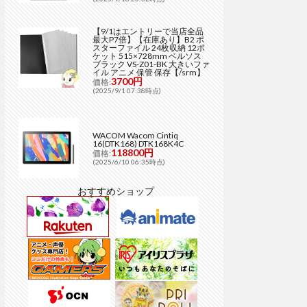
【9/1はエントリーで当店全品
最大P7倍】【在庫あり】B2 ポ
スターファイル 24枚収納 12ポ
ケット 515×728mm ベルソス
ブラック VS-Z01-BK 大きいファ
イル アニメ 保管 保存【/srm】
3700円
価格:
(2025/9/1 07:38時点)
WACOM Wacom Cintiq
16(DTK168) DTK168K4C
118800円
価格:
(2025/6/10 06:35時点)
おすすめショップ