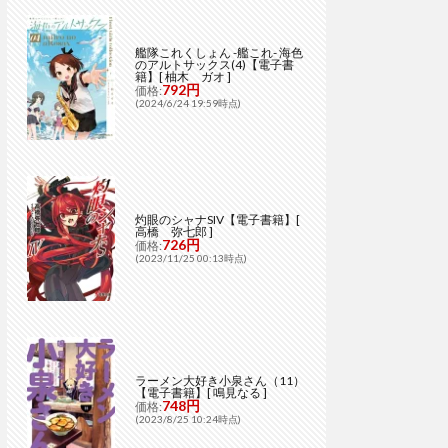
艦隊これくしょん -艦これ- 海色
のアルトサックス(4)【電子書
籍】[ 柚木 ガオ ]
792円
価格:
(2024/6/24 19:59時点)
灼眼のシャナSIV【電子書籍】[
高橋 弥七郎 ]
726円
価格:
(2023/11/25 00:13時点)
ラーメン大好き小泉さん（11）
【電子書籍】[ 鳴見なる ]
748円
価格:
(2023/8/25 10:24時点)