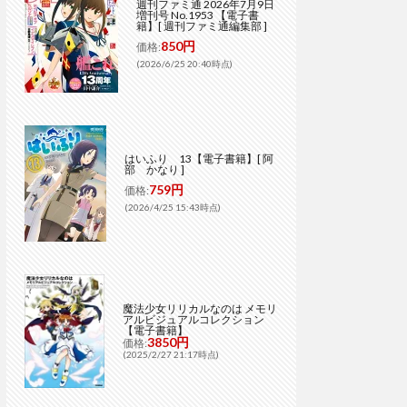
週刊ファミ通 2026年7月9日
増刊号 No.1953 【電子書
籍】[ 週刊ファミ通編集部 ]
850円
価格:
(2026/6/25 20:40時点)
はいふり 13【電子書籍】[ 阿
部 かなり ]
759円
価格:
(2026/4/25 15:43時点)
魔法少女リリカルなのは メモリ
アルビジュアルコレクション
【電子書籍】
3850円
価格:
(2025/2/27 21:17時点)