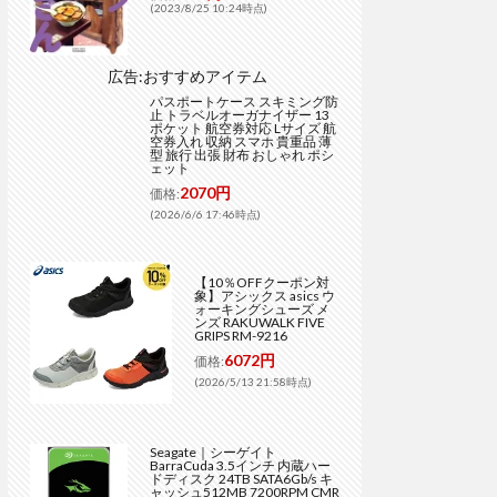
(2023/8/25 10:24時点)
広告:おすすめアイテム
パスポートケース スキミング防
止 トラベルオーガナイザー 13
ポケット 航空券対応 Lサイズ 航
空券入れ 収納 スマホ 貴重品 薄
型 旅行 出張 財布 おしゃれ ポシ
ェット
2070円
価格:
(2026/6/6 17:46時点)
【10％OFFクーポン対
象】アシックス asics ウ
ォーキングシューズ メ
ンズ RAKUWALK FIVE
GRIPS RM-9216
6072円
価格:
(2026/5/13 21:58時点)
Seagate｜シーゲイト
BarraCuda 3.5インチ 内蔵ハー
ドディスク 24TB SATA6Gb/s キ
ャッシュ512MB 7200RPM CMR