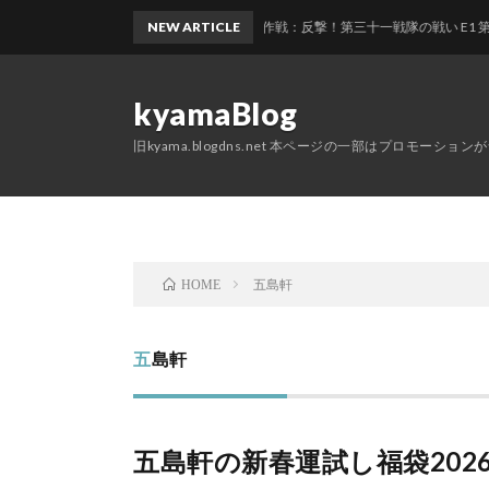
れ2026夏イベント 前段作戦：反撃！第三十一戦隊の戦い E1 第三十一戦隊駆逐艦の
NEW ARTICLE
kyamaBlog
旧kyama.blogdns.net 本ページの一部はプロモーショ
五島軒
HOME
五島軒
五島軒の新春運試し福袋202