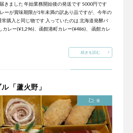
届きました 年始業務開始後の発送です 5000円です
カレーが賞味期限が1年未満の訳あり品ですが、今年の
通常購入と同じ物です 入っていたのは 北海道発酵バ
レー(¥1,296)、函館港町カレー(¥486)、 函館カレ
続きを読む
ブル「蘆火野」
食