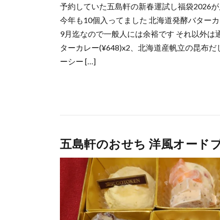
予約していた五島軒の新春運試し福袋2026が
今年も10個入ってました 北海道発酵バター
9月迄なので一般人には余裕です それ以外は
ターカレー(¥648)x2、北海道産帆立の昆布だしカ
ーシー […]
五島軒のおせち 洋風オード