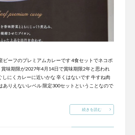
産ビーフのプレミアムカレーです 4食セットでネコポ
 賞味期限が2027年4月14日で賞味期限2年と思われ
ぐしにくカレーに近いかな 辛くはないです 牛すね肉
ありえないレベル 限定300セットということなので
続きを読む