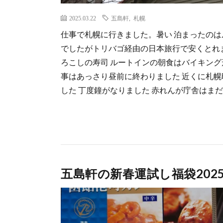
2025.03.22
五島軒
,
札幌
仕事で札幌に行きました。暑い 泊まったのは
でしたがトリバゴ経由の日本旅行で安くとれ
ろこしの寿司 ルートインの朝食はバイキング
事はあっさり昼前に終わりました 近くに札
した 丁度鐘がなりました 赤れんが庁舎はまだ [
五島軒の新春運試し福袋202