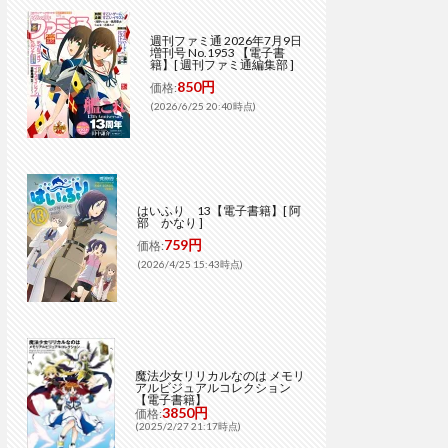
週刊ファミ通 2026年7月9日
増刊号 No.1953 【電子書
籍】[ 週刊ファミ通編集部 ]
850円
価格:
(2026/6/25 20:40時点)
はいふり 13【電子書籍】[ 阿
部 かなり ]
759円
価格:
(2026/4/25 15:43時点)
魔法少女リリカルなのは メモリ
アルビジュアルコレクション
【電子書籍】
3850円
価格:
(2025/2/27 21:17時点)