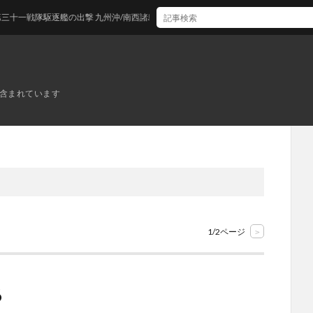
出撃 九州沖/南西諸島沖
ンが含まれています
1/2ページ
>
6