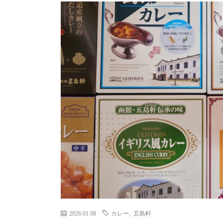
2026.01.08
カレー
,
五島軒