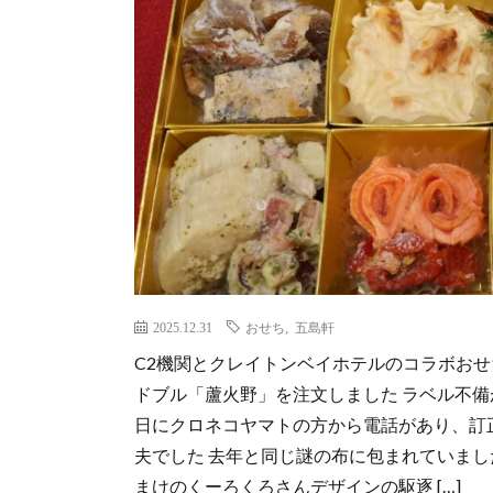
2025.12.31
おせち
,
五島軒
C2機関とクレイトンベイホテルのコラボおせ
ドブル「蘆火野」を注文しました ラベル不備
日にクロネコヤマトの方から電話があり、訂
夫でした 去年と同じ謎の布に包まれていまし
まけのくーろくろさんデザインの駆逐 […]