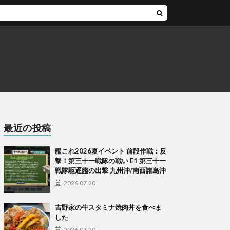
最近の投稿
艦これ2026夏イベント 前段作戦：反
撃！第三十一戦隊の戦い E1 第三十一
戦隊駆逐艦の出撃 九州沖/南西諸島沖
2026.07.20
吉野家の牛スタミナ焼肉丼を食べま
した
2026.07.20