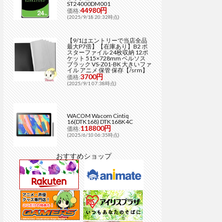
ST24000DM001
44980円
価格:
(2025/9/18 20:32時点)
【9/1はエントリーで当店全品
最大P7倍】【在庫あり】B2 ポ
スターファイル 24枚収納 12ポ
ケット 515×728mm ベルソス
ブラック VS-Z01-BK 大きいファ
イル アニメ 保管 保存【/srm】
3700円
価格:
(2025/9/1 07:38時点)
WACOM Wacom Cintiq
16(DTK168) DTK168K4C
118800円
価格:
(2025/6/10 06:35時点)
おすすめショップ