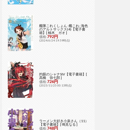
艦隊これくしょん -艦これ- 海色
のアルトサックス(4)【電子書
籍】[ 柚木 ガオ ]
792円
価格:
(2024/6/24 19:59時点)
灼眼のシャナSIV【電子書籍】[
高橋 弥七郎 ]
726円
価格:
(2023/11/25 00:13時点)
ラーメン大好き小泉さん（11）
【電子書籍】[ 鳴見なる ]
748円
価格: