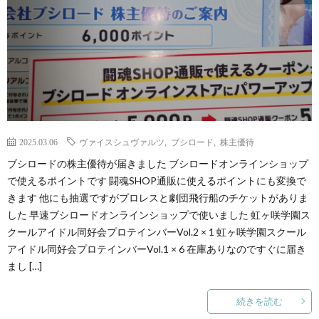
2025.03.06
ヴァイスシュヴァルツ
,
ブシロード
,
株主優待
ブシロードの株主優待が届きました ブシロードオンラインショップ
で使えるポイントです 闘魂SHOP通販に使えるポイントにも変換で
きます 他にも抽選ですがプロレスと劇団飛行船のチケットがありま
した 早速ブシロードオンラインショップで使いました 虹ヶ咲学園ス
クールアイドル同好会プロテインバーVol.2 × 1 虹ヶ咲学園スクール
アイドル同好会プロテインバーVol.1 × 6 在庫ありなのですぐに届き
まし […]
続きを読む