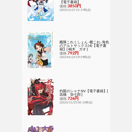
【電子書籍】
3850円
価格:
(2025/2/27 21:17時点)
艦隊これくしょん -艦これ- 海色
のアルトサックス(4)【電子書
籍】[ 柚木 ガオ ]
792円
価格:
(2024/6/24 19:59時点)
灼眼のシャナSIV【電子書籍】[
高橋 弥七郎 ]
726円
価格:
(2023/11/25 00:13時点)