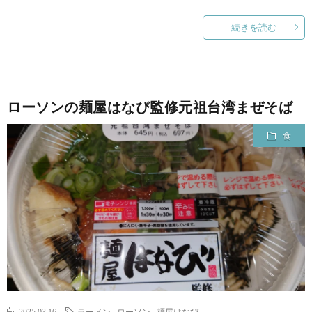
続きを読む
ローソンの麺屋はなび監修元祖台湾まぜそば
食
2025.03.16
ラーメン
,
ローソン
,
麺屋はなび