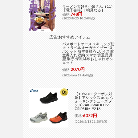
ラーメン大好き小泉さん（11）
【電子書籍】[ 鳴見なる ]
748円
価格:
(2023/8/25 10:24時点)
広告:おすすめアイテム
パスポートケース スキミング防
止 トラベルオーガナイザー 13
ポケット 航空券対応 Lサイズ 航
空券入れ 収納 スマホ 貴重品 薄
型 旅行 出張 財布 おしゃれ ポシ
ェット
2070円
価格:
(2026/6/6 17:46時点)
【10％OFFクーポン対
象】アシックス asics ウ
ォーキングシューズ メ
ンズ RAKUWALK FIVE
GRIPS RM-9216
6072円
価格:
(2026/5/13 21:58時点)