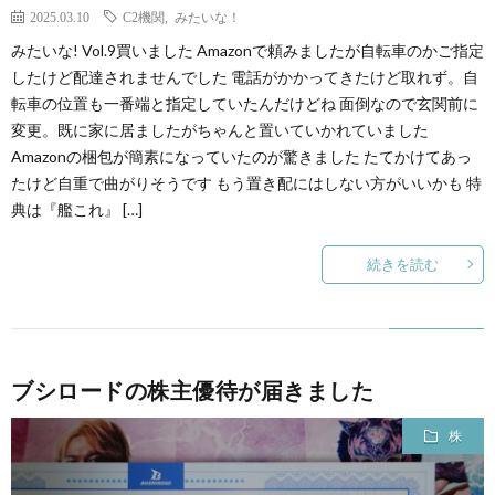
2025.03.10
C2機関
,
みたいな！
みたいな! Vol.9買いました Amazonで頼みましたが自転車のかご指定
したけど配達されませんでした 電話がかかってきたけど取れず。自
転車の位置も一番端と指定していたんだけどね 面倒なので玄関前に
変更。既に家に居ましたがちゃんと置いていかれていました
Amazonの梱包が簡素になっていたのが驚きました たてかけてあっ
たけど自重で曲がりそうです もう置き配にはしない方がいいかも 特
典は『艦これ』 […]
続きを読む
ブシロードの株主優待が届きました
株