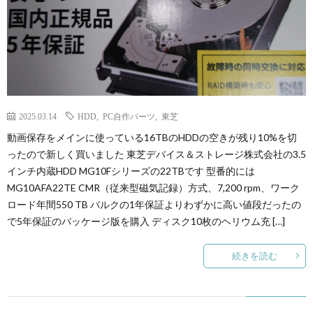
2025.03.14
HDD
,
PC自作パーツ
,
東芝
動画保存をメインに使っている16TBのHDDの空きが残り10%を切
ったので新しく買いました 東芝デバイス＆ストレージ株式会社の3.5
インチ内蔵HDD MG10Fシリーズの22TBです 型番的には
MG10AFA22TE CMR（従来型磁気記録）方式、7,200 rpm、ワーク
ロード年間550 TB バルクの1年保証よりわずかに高い値段だったの
で5年保証のパッケージ版を購入 ディスク10枚のヘリウム充 […]
続きを読む