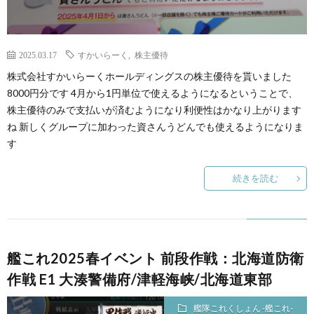
2025.03.17
すかいらーく
,
株主優待
株式会社すかいらーくホールディングスの株主優待を貰いました
8000円分です 4月から1円単位で使えるようになるということで、
株主優待のみで支払いが済むようになり利便性はかなり上がります
ね 新しくグループに加わった資さんうどんでも使えるようになりま
す
続きを読む
艦これ2025春イベント 前段作戦：北海道防衛
作戦 E1 大湊警備府/津軽海峡/北海道東部
艦隊これくしょん -艦これ-