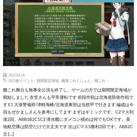
2025.03.16
2025春イベント
,
期間限定海域
,
艦隊これくしょん－艦これ－
艦これ舞台も無事全公演を終了し、ゲームの方では期間限定海域が
開始しました 衣笠さんも平常運転です 前段作戦は北海道防衛作戦で
す E1 大湊警備府/津軽海峡/北海道東部は当然甲で行きます 編成は今
回もぜかましさんを参考にしてます まずはギミックです。C2マス到
達2回。ABB1B2C1C2 潜水艦にダメコン積めば何でもOKです。基
地航空隊は防空だけで大丈夫です 次はCマスS勝利3回です。ABB2C
古 […]