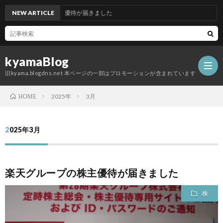
アセットの株主優待が届きました
NEW ARTICLE
kyamaBlog
旧kyama.blogdns.net 本ページの一部はプロモーションが含まれています
2025年
3月
HOME
2025年3月
楽天グループの株主優待が届きました
株