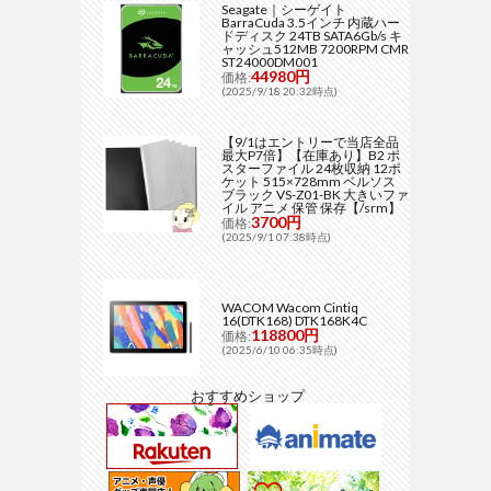
Seagate｜シーゲイト
BarraCuda 3.5インチ 内蔵ハー
ドディスク 24TB SATA6Gb/s キ
ャッシュ512MB 7200RPM CMR
ST24000DM001
44980円
価格:
(2025/9/18 20:32時点)
【9/1はエントリーで当店全品
最大P7倍】【在庫あり】B2 ポ
スターファイル 24枚収納 12ポ
ケット 515×728mm ベルソス
ブラック VS-Z01-BK 大きいファ
イル アニメ 保管 保存【/srm】
3700円
価格:
(2025/9/1 07:38時点)
WACOM Wacom Cintiq
16(DTK168) DTK168K4C
118800円
価格:
(2025/6/10 06:35時点)
おすすめショップ