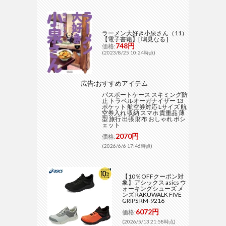
ラーメン大好き小泉さん（11）
【電子書籍】[ 鳴見なる ]
748円
価格:
(2023/8/25 10:24時点)
広告:おすすめアイテム
パスポートケース スキミング防
止 トラベルオーガナイザー 13
ポケット 航空券対応 Lサイズ 航
空券入れ 収納 スマホ 貴重品 薄
型 旅行 出張 財布 おしゃれ ポシ
ェット
2070円
価格:
(2026/6/6 17:46時点)
【10％OFFクーポン対
象】アシックス asics ウ
ォーキングシューズ メ
ンズ RAKUWALK FIVE
GRIPS RM-9216
6072円
価格:
(2026/5/13 21:58時点)