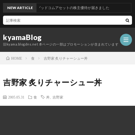
NEW ARTICLE
グッドコムアセットの株主優待が届きました
kyamaBlog
旧kyama.blogdns.net 本ページの一部はプロモーションが含まれています
食
吉野家 炙りチャーシュー丼
HOME
吉野家 炙りチャーシュー丼
2005.05.31
食
丼
,
吉野家