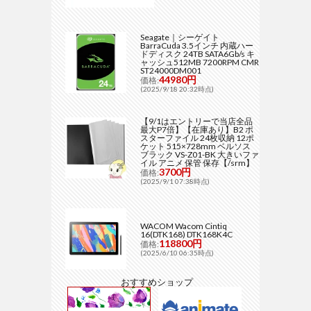
Seagate｜シーゲイト
BarraCuda 3.5インチ 内蔵ハー
ドディスク 24TB SATA6Gb/s キ
ャッシュ512MB 7200RPM CMR
ST24000DM001
44980円
価格:
(2025/9/18 20:32時点)
【9/1はエントリーで当店全品
最大P7倍】【在庫あり】B2 ポ
スターファイル 24枚収納 12ポ
ケット 515×728mm ベルソス
ブラック VS-Z01-BK 大きいファ
イル アニメ 保管 保存【/srm】
3700円
価格:
(2025/9/1 07:38時点)
WACOM Wacom Cintiq
16(DTK168) DTK168K4C
118800円
価格:
(2025/6/10 06:35時点)
おすすめショップ