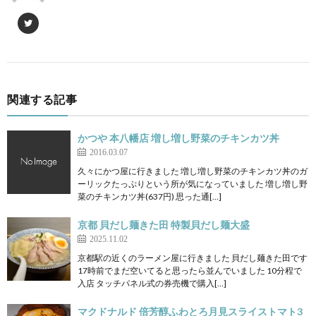
関連する記事
かつや 本八幡店 増し増し野菜のチキンカツ丼
2016.03.07
久々にかつ屋に行きました 増し増し野菜のチキンカツ丼のガ
ーリックたっぷりという所が気になっていました 増し増し野
菜のチキンカツ丼(637円) 思った通[…]
京都 貝だし麺きた田 特製貝だし麺大盛
2025.11.02
京都駅の近くのラーメン屋に行きました 貝だし麺きた田です
17時前でまだ空いてると思ったら並んでいました 10分程で
入店 タッチパネル式の券売機で購入[…]
マクドナルド 倍芳醇ふわとろ月見スライストマト3