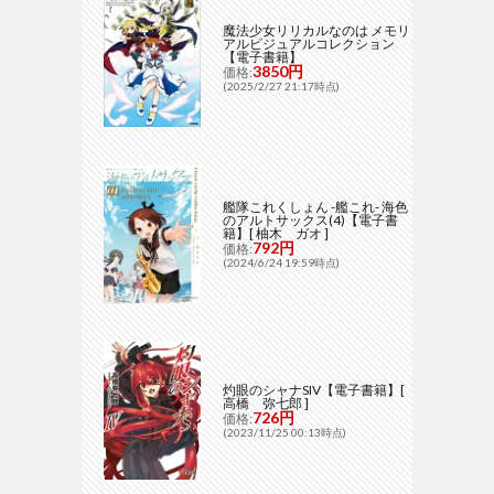
魔法少女リリカルなのは メモリ
アルビジュアルコレクション
【電子書籍】
3850円
価格:
(2025/2/27 21:17時点)
艦隊これくしょん -艦これ- 海色
のアルトサックス(4)【電子書
籍】[ 柚木 ガオ ]
792円
価格:
(2024/6/24 19:59時点)
灼眼のシャナSIV【電子書籍】[
高橋 弥七郎 ]
726円
価格:
(2023/11/25 00:13時点)