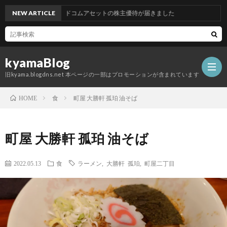
NEW ARTICLE
グッドコムアセットの株主優待が届きました
kyamaBlog
旧kyama.blogdns.net 本ページの一部はプロモーションが含まれています
食
町屋 大勝軒 孤珀 油そば
HOME
町屋 大勝軒 孤珀 油そば
2022.05.13
食
ラーメン
,
大勝軒 孤珀
,
町屋二丁目