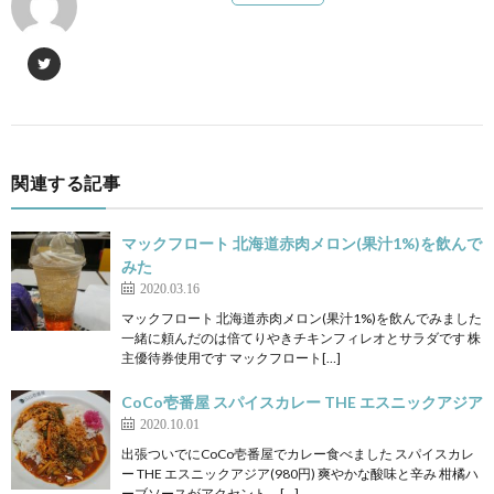
関連する記事
マックフロート 北海道赤肉メロン(果汁1%)を飲んで
みた
2020.03.16
マックフロート 北海道赤肉メロン(果汁1%)を飲んでみました
一緒に頼んだのは倍てりやきチキンフィレオとサラダです 株
主優待券使用です マックフロート[…]
CoCo壱番屋 スパイスカレー THE エスニックアジア
2020.10.01
出張ついでにCoCo壱番屋でカレー食べました スパイスカレ
ー THE エスニックアジア(980円) 爽やかな酸味と辛み 柑橘ハ
ーブソースがアクセント。[…]