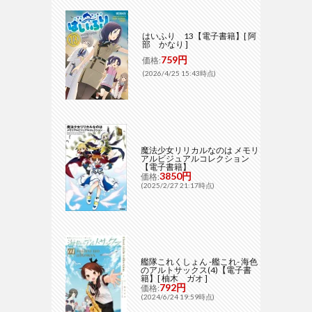
はいふり 13【電子書籍】[ 阿
部 かなり ]
759円
価格:
(2026/4/25 15:43時点)
魔法少女リリカルなのは メモリ
アルビジュアルコレクション
【電子書籍】
3850円
価格:
(2025/2/27 21:17時点)
艦隊これくしょん -艦これ- 海色
のアルトサックス(4)【電子書
籍】[ 柚木 ガオ ]
792円
価格:
(2024/6/24 19:59時点)