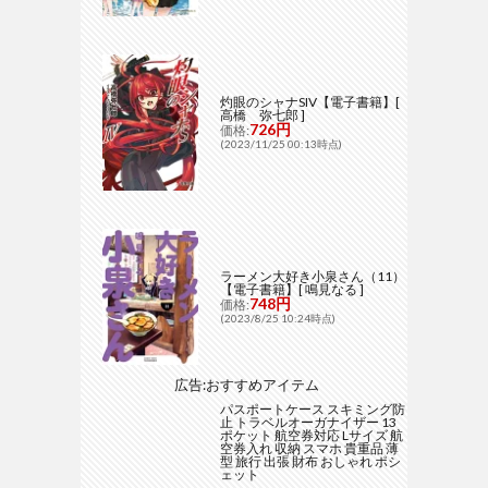
灼眼のシャナSIV【電子書籍】[
高橋 弥七郎 ]
726円
価格:
(2023/11/25 00:13時点)
ラーメン大好き小泉さん（11）
【電子書籍】[ 鳴見なる ]
748円
価格:
(2023/8/25 10:24時点)
広告:おすすめアイテム
パスポートケース スキミング防
止 トラベルオーガナイザー 13
ポケット 航空券対応 Lサイズ 航
空券入れ 収納 スマホ 貴重品 薄
型 旅行 出張 財布 おしゃれ ポシ
ェット