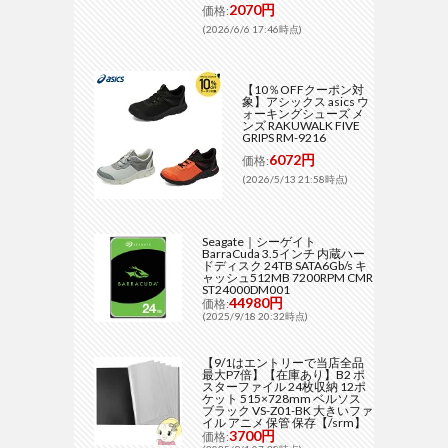
2070円
価格:
(2026/6/6 17:46時点)
【10％OFFクーポン対
象】アシックス asics ウ
ォーキングシューズ メ
ンズ RAKUWALK FIVE
GRIPS RM-9216
6072円
価格:
(2026/5/13 21:58時点)
Seagate｜シーゲイト
BarraCuda 3.5インチ 内蔵ハー
ドディスク 24TB SATA6Gb/s キ
ャッシュ512MB 7200RPM CMR
ST24000DM001
44980円
価格:
(2025/9/18 20:32時点)
【9/1はエントリーで当店全品
最大P7倍】【在庫あり】B2 ポ
スターファイル 24枚収納 12ポ
ケット 515×728mm ベルソス
ブラック VS-Z01-BK 大きいファ
イル アニメ 保管 保存【/srm】
3700円
価格: