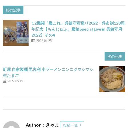
前の記事
C2機関「艦これ」呉鎮守府巡り2022・呉市制120周
年記念【ちんじゅふ。艦娘Special Live in 呉鎮守府
2022】その4
2022.04.25
次の記事
町屋 自家製麺 毘舎利 小ラーメンニンニクマシマシ
生たまご
2022.05.19
Author：きゃま
投稿一覧