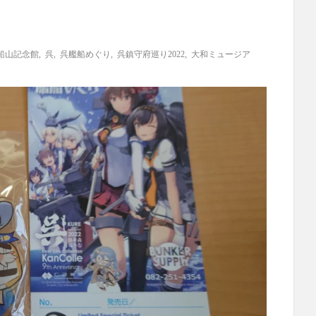
船山記念館
,
呉
,
呉艦船めぐり
,
呉鎮守府巡り2022
,
大和ミュージア