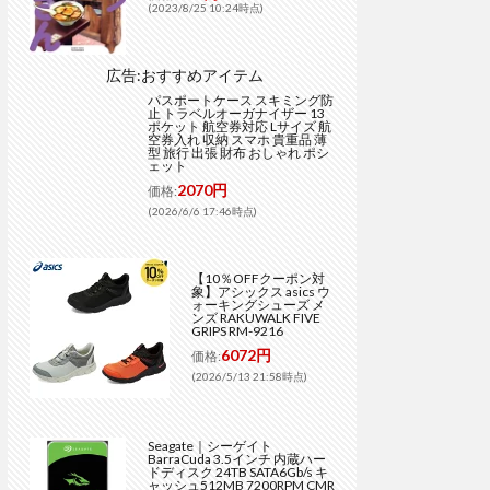
(2023/8/25 10:24時点)
広告:おすすめアイテム
パスポートケース スキミング防
止 トラベルオーガナイザー 13
ポケット 航空券対応 Lサイズ 航
空券入れ 収納 スマホ 貴重品 薄
型 旅行 出張 財布 おしゃれ ポシ
ェット
2070円
価格:
(2026/6/6 17:46時点)
【10％OFFクーポン対
象】アシックス asics ウ
ォーキングシューズ メ
ンズ RAKUWALK FIVE
GRIPS RM-9216
6072円
価格:
(2026/5/13 21:58時点)
Seagate｜シーゲイト
BarraCuda 3.5インチ 内蔵ハー
ドディスク 24TB SATA6Gb/s キ
ャッシュ512MB 7200RPM CMR