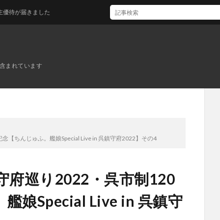
ました
ンが含まれています
んじゅふ。艦娘Special Live in 呉鎮守府2022】その4
府巡り2022・呉市制120
pecial Live in 呉鎮守