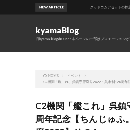
NEW ARTICLE
グッドコムアセットの株主優待が届き
kyamaBlog
旧kyama.blogdns.net 本ページの一部はプロモーショ
イベント
HOME
C2機関「艦これ」呉鎮守府巡り2022・呉市制120周年記念【ち
C2機関「艦これ」呉鎮守
周年記念【ちんじゅふ。艦娘S