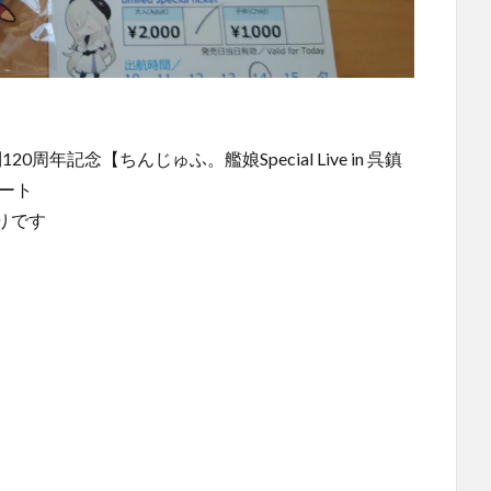
周年記念【ちんじゅふ。艦娘Special Live in 呉鎮
タート
りです