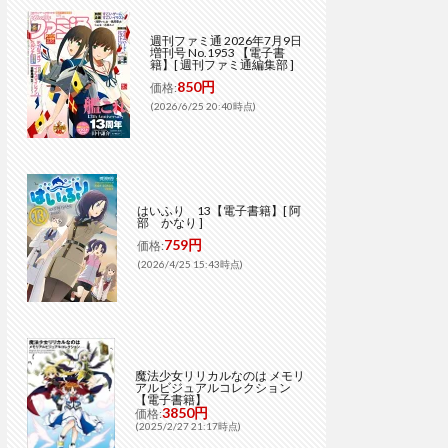
週刊ファミ通 2026年7月9日
増刊号 No.1953 【電子書
籍】[ 週刊ファミ通編集部 ]
850円
価格:
(2026/6/25 20:40時点)
はいふり 13【電子書籍】[ 阿
部 かなり ]
759円
価格:
(2026/4/25 15:43時点)
魔法少女リリカルなのは メモリ
アルビジュアルコレクション
【電子書籍】
3850円
価格:
(2025/2/27 21:17時点)