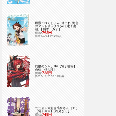
艦隊これくしょん -艦これ- 海色
のアルトサックス(4)【電子書
籍】[ 柚木 ガオ ]
792円
価格:
(2024/6/24 19:59時点)
灼眼のシャナSIV【電子書籍】[
高橋 弥七郎 ]
726円
価格:
(2023/11/25 00:13時点)
ラーメン大好き小泉さん（11）
【電子書籍】[ 鳴見なる ]
748円
価格: