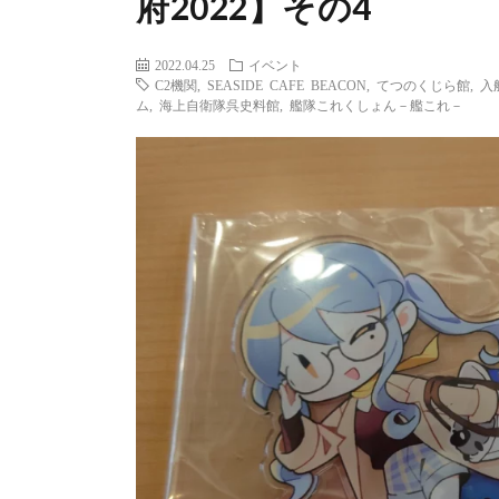
府2022】その4
2022.04.25
イベント
C2機関
,
SEASIDE CAFE BEACON
,
てつのくじら館
,
入
ム
,
海上自衛隊呉史料館
,
艦隊これくしょん－艦これ－