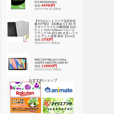
ST24000DM001
44980円
価格:
(2025/9/18 20:32時点)
【9/1はエントリーで当店全品
最大P7倍】【在庫あり】B2 ポ
スターファイル 24枚収納 12ポ
ケット 515×728mm ベルソス
ブラック VS-Z01-BK 大きいファ
イル アニメ 保管 保存【/srm】
3700円
価格:
(2025/9/1 07:38時点)
WACOM Wacom Cintiq
16(DTK168) DTK168K4C
118800円
価格:
(2025/6/10 06:35時点)
おすすめショップ