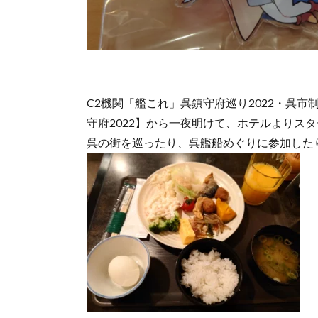
C2機関「艦これ」呉鎮守府巡り2022・呉市制120
守府2022】から一夜明けて、ホテルよりス
呉の街を巡ったり、呉艦船めぐりに参加した