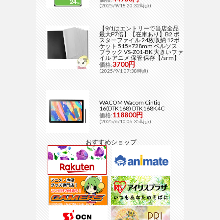
(2025/9/18 20:32時点)
【9/1はエントリーで当店全品
最大P7倍】【在庫あり】B2 ポ
スターファイル 24枚収納 12ポ
ケット 515×728mm ベルソス
ブラック VS-Z01-BK 大きいファ
イル アニメ 保管 保存【/srm】
3700円
価格:
(2025/9/1 07:38時点)
WACOM Wacom Cintiq
16(DTK168) DTK168K4C
118800円
価格:
(2025/6/10 06:35時点)
おすすめショップ