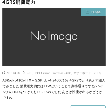
4GRS消費電力
PC関連
2018.04.08
CPU
,
Intel Celeron Processor J4105
,
マザーボード
,
メモリ
ASRock J4105-ITX + G.SKILL F4-2400C16S-4GRSでとりあえず組ん
でみました 消費電力的には11Wということで期待通りですね 2.5イ
ンチのHDDをつけても14～15Wでした あとは性能が出るかどうか
ですね