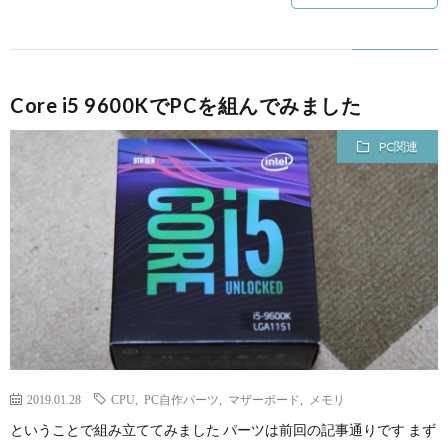
Core i5 9600KでPCを組んでみました
PC関連
2019.01.28
CPU
,
PC自作パーツ
,
マザーボード
,
メモリ
ということで組み立ててみました パーツは前回の記事通りです まず