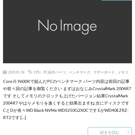
2019.01.30
CPU
,
PC自作パーツ
,
ベンチマーク
,
マザーボード
,
メモリ
Core i5 9600Kで組んだPCのベンチマーク パーツ内容は前回の記事
や前々回の記事を御覧ください まずはおなじみCrystalMark 2004R7
です そしてメモリのクロックも上げたバージョン結果CrystalMark
2004R7 やはりメモリを速くすると効果出ますね 次にディスクです
CとDが各々WD Black NVMe WDS250G2X0Cです EがWD40EZRZ-
RT2です […]
続きを読む