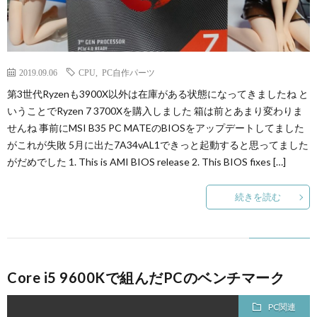
2019.09.06
CPU
,
PC自作パーツ
第3世代Ryzenも3900X以外は在庫がある状態になってきましたね と
いうことでRyzen 7 3700Xを購入しました 箱は前とあまり変わりま
せんね 事前にMSI B35 PC MATEのBIOSをアップデートしてました
がこれが失敗 5月に出た7A34vAL1できっと起動すると思ってました
がだめでした 1. This is AMI BIOS release 2. This BIOS fixes […]
続きを読む
Core i5 9600Kで組んだPCのベンチマーク
PC関連