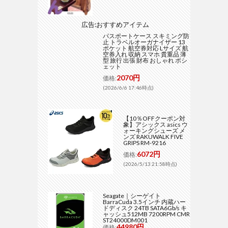
広告:おすすめアイテム
パスポートケース スキミング防
止 トラベルオーガナイザー 13
ポケット 航空券対応 Lサイズ 航
空券入れ 収納 スマホ 貴重品 薄
型 旅行 出張 財布 おしゃれ ポシ
ェット
2070円
価格:
(2026/6/6 17:46時点)
【10％OFFクーポン対
象】アシックス asics ウ
ォーキングシューズ メ
ンズ RAKUWALK FIVE
GRIPS RM-9216
6072円
価格:
(2026/5/13 21:58時点)
Seagate｜シーゲイト
BarraCuda 3.5インチ 内蔵ハー
ドディスク 24TB SATA6Gb/s キ
ャッシュ512MB 7200RPM CMR
ST24000DM001
44980円
価格: