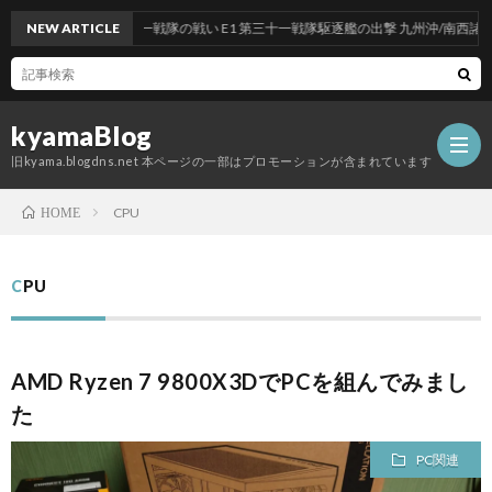
反撃！第三十一戦隊の戦い E1 第三十一戦隊駆逐艦の出撃 九州沖/南西諸島沖
NEW ARTICLE
kyamaBlog
旧kyama.blogdns.net 本ページの一部はプロモーションが含まれています
CPU
HOME
CPU
AMD Ryzen 7 9800X3DでPCを組んでみまし
た
PC関連