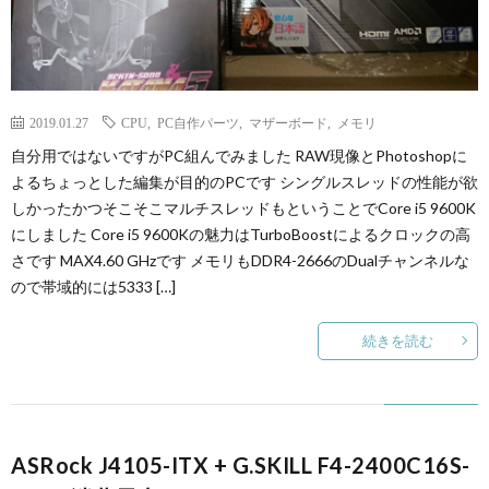
2019.01.27
CPU
,
PC自作パーツ
,
マザーボード
,
メモリ
自分用ではないですがPC組んでみました RAW現像とPhotoshopに
よるちょっとした編集が目的のPCです シングルスレッドの性能が欲
しかったかつそこそこマルチスレッドもということでCore i5 9600K
にしました Core i5 9600Kの魅力はTurboBoostによるクロックの高
さです MAX4.60 GHzです メモリもDDR4-2666のDualチャンネルな
ので帯域的には5333 […]
続きを読む
ASRock J4105-ITX + G.SKILL F4-2400C16S-