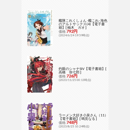
艦隊これくしょん -艦これ- 海色
のアルトサックス(4)【電子書
籍】[ 柚木 ガオ ]
792円
価格:
(2024/6/24 19:59時点)
灼眼のシャナSIV【電子書籍】[
高橋 弥七郎 ]
726円
価格:
(2023/11/25 00:13時点)
ラーメン大好き小泉さん（11）
【電子書籍】[ 鳴見なる ]
748円
価格:
(2023/8/25 10:24時点)