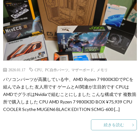
2026.01.17
CPU
,
PC自作パーツ
,
マザーボード
,
メモリ
パソコンパーツが高騰している中、AMD Ryzen 7 9800X3DでPCを
組んでみました 友人用です ゲームとAI関連が主目的です CPUは
AMDでグラボはNvidiaで組むことにしました こんな構成です 複数箇
所で購入しました CPU AMD Ryzen 7 9800X3D BOX ¥75,939 CPU
COOLER Scythe MUGEN6 BLACK EDITION SCMG-600 […]
続きを読む