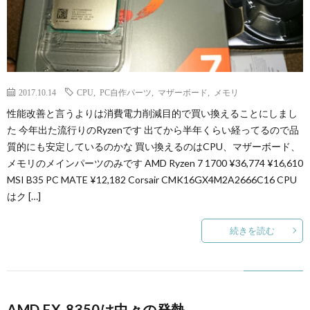
2017.10.14
CPU
,
PC自作パーツ
,
マザーボード
,
メモリ
性能改善と言うよりは消費電力削減目的で買い換えることにしまし
た 今年出た流行りのRyzenです 出てから半年くらい経ってるので品
質的にも安定しているのかな 買い換えるのはCPU、マザーボード、
メモリのメインパーツのみです AMD Ryzen 7 1700 ¥36,774 ¥16,610
MSI B35 PC MATE ¥12,182 Corsair CMK16GX4M2A2666C16 CPU
はク […]
続きを読む
AMD FX-8350は中々の発熱