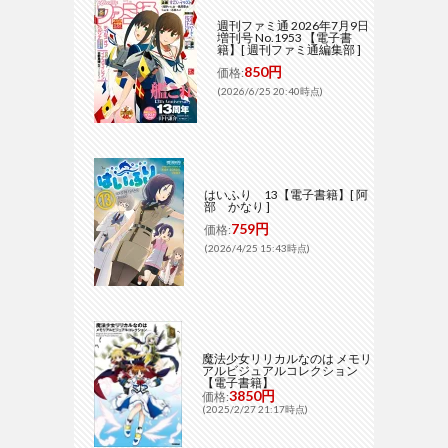
週刊ファミ通 2026年7月9日
増刊号 No.1953 【電子書
籍】[ 週刊ファミ通編集部 ]
850円
価格:
(2026/6/25 20:40時点)
はいふり 13【電子書籍】[ 阿
部 かなり ]
759円
価格:
(2026/4/25 15:43時点)
魔法少女リリカルなのは メモリ
アルビジュアルコレクション
【電子書籍】
3850円
価格:
(2025/2/27 21:17時点)