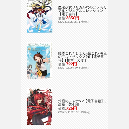
魔法少女リリカルなのは メモリ
アルビジュアルコレクション
【電子書籍】
3850円
価格:
(2025/2/27 21:17時点)
艦隊これくしょん -艦これ- 海色
のアルトサックス(4)【電子書
籍】[ 柚木 ガオ ]
792円
価格:
(2024/6/24 19:59時点)
灼眼のシャナSIV【電子書籍】[
高橋 弥七郎 ]
726円
価格:
(2023/11/25 00:13時点)