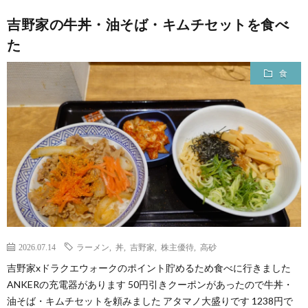
吉野家の牛丼・油そば・キムチセットを食べ
た
食
2026.07.14
ラーメン
,
丼
,
吉野家
,
株主優待
,
高砂
吉野家xドラクエウォークのポイント貯めるため食べに行きました
ANKERの充電器があります 50円引きクーポンがあったので牛丼・
油そば・キムチセットを頼みました アタマノ大盛りです 1238円で