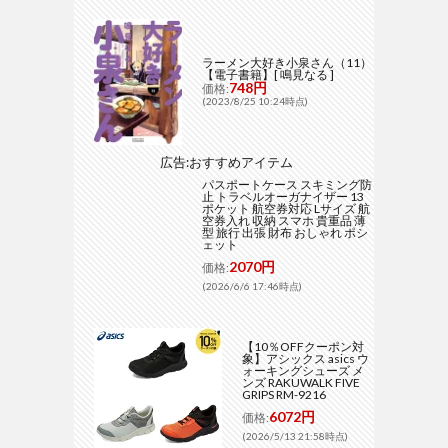
ラーメン大好き小泉さん（11）
【電子書籍】[ 鳴見なる ]
748円
価格:
(2023/8/25 10:24時点)
広告:おすすめアイテム
パスポートケース スキミング防
止 トラベルオーガナイザー 13
ポケット 航空券対応 Lサイズ 航
空券入れ 収納 スマホ 貴重品 薄
型 旅行 出張 財布 おしゃれ ポシ
ェット
2070円
価格:
(2026/6/6 17:46時点)
【10％OFFクーポン対
象】アシックス asics ウ
ォーキングシューズ メ
ンズ RAKUWALK FIVE
GRIPS RM-9216
6072円
価格:
(2026/5/13 21:58時点)