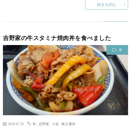
続きを読む
吉野家の牛スタミナ焼肉丼を食べました
食
2026.07.20
丼
,
吉野家
,
小岩
,
株主優待