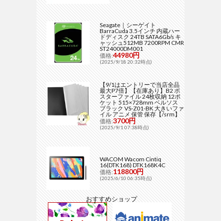
Seagate｜シーゲイト
BarraCuda 3.5インチ 内蔵ハー
ドディスク 24TB SATA6Gb/s キ
ャッシュ512MB 7200RPM CMR
ST24000DM001
44980円
価格:
(2025/9/18 20:32時点)
【9/1はエントリーで当店全品
最大P7倍】【在庫あり】B2 ポ
スターファイル 24枚収納 12ポ
ケット 515×728mm ベルソス
ブラック VS-Z01-BK 大きいファ
イル アニメ 保管 保存【/srm】
3700円
価格:
(2025/9/1 07:38時点)
WACOM Wacom Cintiq
16(DTK168) DTK168K4C
118800円
価格:
(2025/6/10 06:35時点)
おすすめショップ