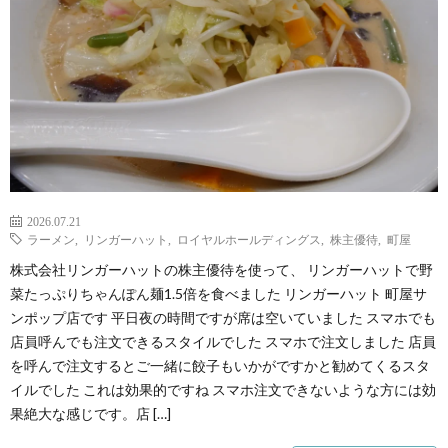
2026.07.21
ラーメン
,
リンガーハット
,
ロイヤルホールディングス
,
株主優待
,
町屋
株式会社リンガーハットの株主優待を使って、 リンガーハットで野
菜たっぷりちゃんぽん麺1.5倍を食べました リンガーハット 町屋サ
ンポップ店です 平日夜の時間ですが席は空いていました スマホでも
店員呼んでも注文できるスタイルでした スマホで注文しました 店員
を呼んで注文するとご一緒に餃子もいかがですかと勧めてくるスタ
イルでした これは効果的ですね スマホ注文できないような方には効
果絶大な感じです。店 […]