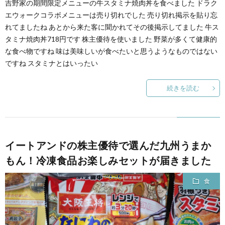
吉野家の期間限定メニューの牛スタミナ焼肉丼を食べました ドラク
エウォークコラボメニューは売り切れでした 売り切れ掲示を貼り忘
れてましたね あとから来た客に聞かれてその後掲示してました 牛ス
タミナ焼肉丼718円です 株主優待を使いました 野菜が多くて健康的
な食べ物ですね 味は美味しいが食べたいと思うようなものではない
ですね スタミナとはいったい
続きを読む
イートアンドの株主優待で選んだ九州うまか
もん！冷凍食品お楽しみセットが届きました
食