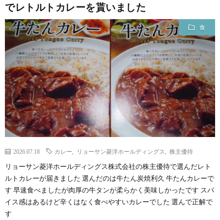
でレトルトカレーを貰いました
食
2026.07.18
カレー
,
リョーサン菱洋ホールディングス
,
株主優待
リョーサン菱洋ホールディングス株式会社の株主優待で選んだレト
ルトカレーが届きました 選んだのは牛たん炭焼利久 牛たんカレーで
す 早速食べましたが肉厚の牛タンが柔らかく美味しかったです スパ
イス感はあるけど辛くはなく食べやすいカレーでした 選んで正解で
す