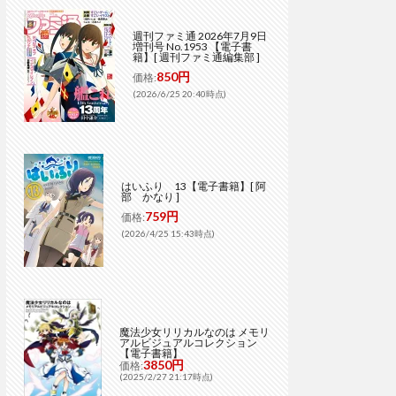
週刊ファミ通 2026年7月9日
増刊号 No.1953 【電子書
籍】[ 週刊ファミ通編集部 ]
850円
価格:
(2026/6/25 20:40時点)
はいふり 13【電子書籍】[ 阿
部 かなり ]
759円
価格:
(2026/4/25 15:43時点)
魔法少女リリカルなのは メモリ
アルビジュアルコレクション
【電子書籍】
3850円
価格:
(2025/2/27 21:17時点)