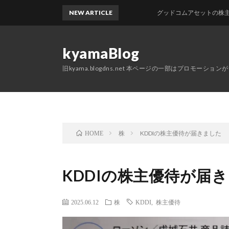
NEW ARTICLE
グッドコムアセットの株主優待が
kyamaBlog
旧kyama.blogdns.net 本ページの一部はプロモーショ
株
KDDIの株主優待が届きました
HOME
KDDIの株主優待が届
2025.06.12
株
KDDI
,
株主優待