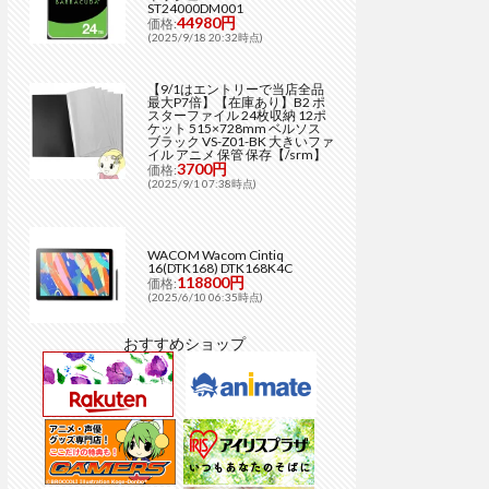
ST24000DM001
44980円
価格:
(2025/9/18 20:32時点)
【9/1はエントリーで当店全品
最大P7倍】【在庫あり】B2 ポ
スターファイル 24枚収納 12ポ
ケット 515×728mm ベルソス
ブラック VS-Z01-BK 大きいファ
イル アニメ 保管 保存【/srm】
3700円
価格:
(2025/9/1 07:38時点)
WACOM Wacom Cintiq
16(DTK168) DTK168K4C
118800円
価格:
(2025/6/10 06:35時点)
おすすめショップ