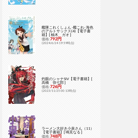
艦隊これくしょん -艦これ- 海色
のアルトサックス(4)【電子書
籍】[ 柚木 ガオ ]
792円
価格:
(2024/6/24 19:59時点)
灼眼のシャナSIV【電子書籍】[
高橋 弥七郎 ]
726円
価格:
(2023/11/25 00:13時点)
ラーメン大好き小泉さん（11）
【電子書籍】[ 鳴見なる ]
748円
価格: