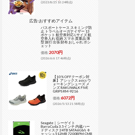
(2023/8/25 10:24時点)
広告:おすすめアイテム
パスポートケース スキミング防
止 トラベルオーガナイザー 13
ポケット 航空券対応 Lサイズ 航
空券入れ 収納 スマホ 貴重品 薄
型 旅行 出張 財布 おしゃれ ポシ
ェット
2070円
価格:
(2026/6/6 17:46時点)
【10％OFFクーポン対
象】アシックス asics ウ
ォーキングシューズ メ
ンズ RAKUWALK FIVE
GRIPS RM-9216
6072円
価格:
(2026/5/13 21:58時点)
Seagate｜シーゲイト
BarraCuda 3.5インチ 内蔵ハー
ドディスク 24TB SATA6Gb/s キ
ャッシュ512MB 7200RPM CMR