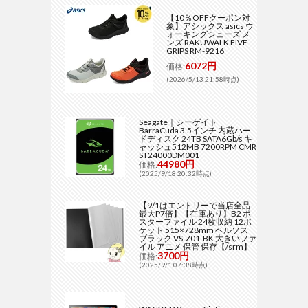
【10％OFFクーポン対
象】アシックス asics ウ
ォーキングシューズ メ
ンズ RAKUWALK FIVE
GRIPS RM-9216
6072円
価格:
(2026/5/13 21:58時点)
Seagate｜シーゲイト
BarraCuda 3.5インチ 内蔵ハー
ドディスク 24TB SATA6Gb/s キ
ャッシュ512MB 7200RPM CMR
ST24000DM001
44980円
価格:
(2025/9/18 20:32時点)
【9/1はエントリーで当店全品
最大P7倍】【在庫あり】B2 ポ
スターファイル 24枚収納 12ポ
ケット 515×728mm ベルソス
ブラック VS-Z01-BK 大きいファ
イル アニメ 保管 保存【/srm】
3700円
価格:
(2025/9/1 07:38時点)