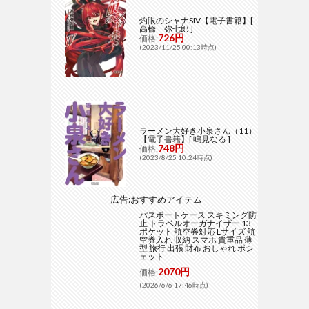
灼眼のシャナSIV【電子書籍】[
高橋 弥七郎 ]
726円
価格:
(2023/11/25 00:13時点)
ラーメン大好き小泉さん（11）
【電子書籍】[ 鳴見なる ]
748円
価格:
(2023/8/25 10:24時点)
広告:おすすめアイテム
パスポートケース スキミング防
止 トラベルオーガナイザー 13
ポケット 航空券対応 Lサイズ 航
空券入れ 収納 スマホ 貴重品 薄
型 旅行 出張 財布 おしゃれ ポシ
ェット
2070円
価格:
(2026/6/6 17:46時点)