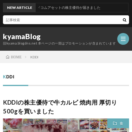
NEW ARTICLE
グッドコムアセットの株主優待が届きました
kyamaBlog
旧kyama.blogdns.net 本ページの一部はプロモーションが含まれています
KDDI
HOME
KDDI
KDDIの株主優待で牛カルビ 焼肉用 厚切り
500gを買いました
食