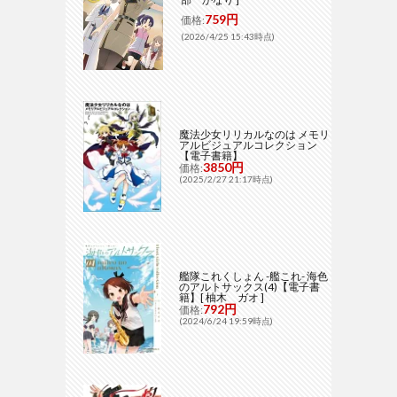
759円
価格:
(2026/4/25 15:43時点)
魔法少女リリカルなのは メモリ
アルビジュアルコレクション
【電子書籍】
3850円
価格:
(2025/2/27 21:17時点)
艦隊これくしょん -艦これ- 海色
のアルトサックス(4)【電子書
籍】[ 柚木 ガオ ]
792円
価格:
(2024/6/24 19:59時点)