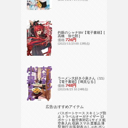
灼眼のシャナSIV【電子書籍】[
高橋 弥七郎 ]
726円
価格:
(2023/11/25 00:13時点)
ラーメン大好き小泉さん（11）
【電子書籍】[ 鳴見なる ]
748円
価格:
(2023/8/25 10:24時点)
広告:おすすめアイテム
パスポートケース スキミング防
止 トラベルオーガナイザー 13
ポケット 航空券対応 Lサイズ 航
空券入れ 収納 スマホ 貴重品 薄
型 旅行 出張 財布 おしゃれ ポシ