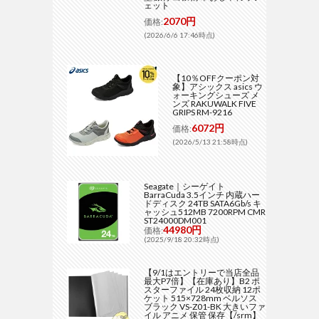
ェット
2070円
価格:
(2026/6/6 17:46時点)
【10％OFFクーポン対
象】アシックス asics ウ
ォーキングシューズ メ
ンズ RAKUWALK FIVE
GRIPS RM-9216
6072円
価格:
(2026/5/13 21:58時点)
Seagate｜シーゲイト
BarraCuda 3.5インチ 内蔵ハー
ドディスク 24TB SATA6Gb/s キ
ャッシュ512MB 7200RPM CMR
ST24000DM001
44980円
価格:
(2025/9/18 20:32時点)
【9/1はエントリーで当店全品
最大P7倍】【在庫あり】B2 ポ
スターファイル 24枚収納 12ポ
ケット 515×728mm ベルソス
ブラック VS-Z01-BK 大きいファ
イル アニメ 保管 保存【/srm】