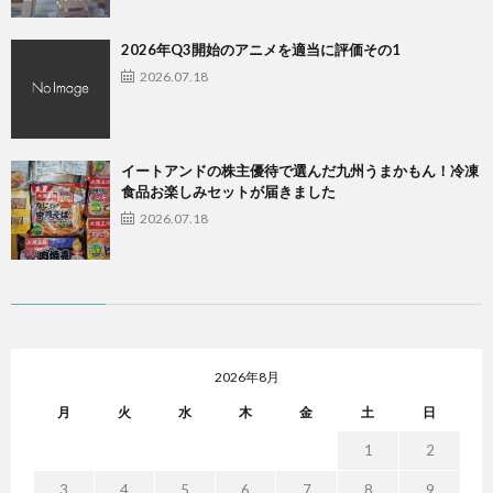
2026年Q3開始のアニメを適当に評価その1
2026.07.18
イートアンドの株主優待で選んだ九州うまかもん！冷凍
食品お楽しみセットが届きました
2026.07.18
2026年8月
月
火
水
木
金
土
日
1
2
3
4
5
6
7
8
9