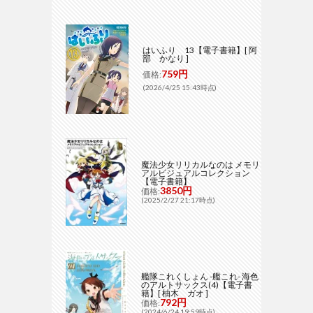
はいふり 13【電子書籍】[ 阿
部 かなり ]
759円
価格:
(2026/4/25 15:43時点)
魔法少女リリカルなのは メモリ
アルビジュアルコレクション
【電子書籍】
3850円
価格:
(2025/2/27 21:17時点)
艦隊これくしょん -艦これ- 海色
のアルトサックス(4)【電子書
籍】[ 柚木 ガオ ]
792円
価格:
(2024/6/24 19:59時点)