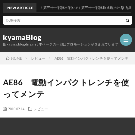
ト 前段作戦：反撃！第三十一戦隊の戦い E1 第三十一戦隊駆逐艦の出撃 九州沖/南西
NEW ARTICLE
kyamaBlog
旧kyama.blogdns.net 本ページの一部はプロモーションが含まれています
レビュー
AE86 電動インパクトレンチを使ってメンテ
HOME
AE86 電動インパクトレンチを使
ってメンテ
2010.02.14
レビュー