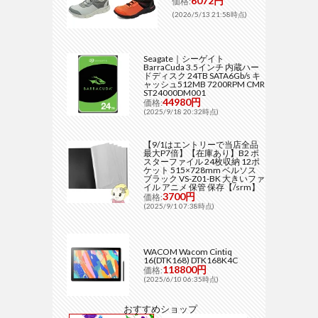
6072円
価格:
(2026/5/13 21:58時点)
Seagate｜シーゲイト
BarraCuda 3.5インチ 内蔵ハー
ドディスク 24TB SATA6Gb/s キ
ャッシュ512MB 7200RPM CMR
ST24000DM001
44980円
価格:
(2025/9/18 20:32時点)
【9/1はエントリーで当店全品
最大P7倍】【在庫あり】B2 ポ
スターファイル 24枚収納 12ポ
ケット 515×728mm ベルソス
ブラック VS-Z01-BK 大きいファ
イル アニメ 保管 保存【/srm】
3700円
価格:
(2025/9/1 07:38時点)
WACOM Wacom Cintiq
16(DTK168) DTK168K4C
118800円
価格:
(2025/6/10 06:35時点)
おすすめショップ