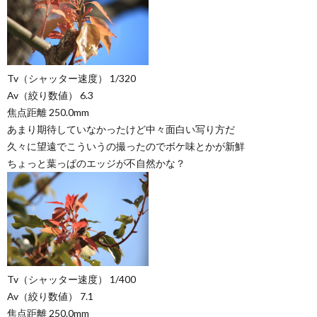
Tv（シャッター速度） 1/320
Av（絞り数値） 6.3
焦点距離 250.0mm
あまり期待していなかったけど中々面白い写り方だ
久々に望遠でこういうの撮ったのでボケ味とかが新鮮
ちょっと葉っぱのエッジが不自然かな？
Tv（シャッター速度） 1/400
Av（絞り数値） 7.1
焦点距離 250.0mm