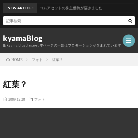
NEW ARTICLE
グッドコムアセットの株主優待が届きました
kyamaBlog
旧kyama.blogdns.net 本ページの一部はプロモーションが含まれています
フォト
紅葉？
HOME
紅葉？
2009.12.20
フォト