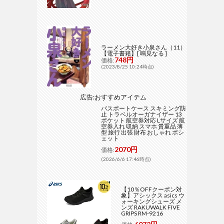
ラーメン大好き小泉さん（11）
【電子書籍】[ 鳴見なる ]
748円
価格:
(2023/8/25 10:24時点)
広告:おすすめアイテム
パスポートケース スキミング防
止 トラベルオーガナイザー 13
ポケット 航空券対応 Lサイズ 航
空券入れ 収納 スマホ 貴重品 薄
型 旅行 出張 財布 おしゃれ ポシ
ェット
2070円
価格:
(2026/6/6 17:46時点)
【10％OFFクーポン対
象】アシックス asics ウ
ォーキングシューズ メ
ンズ RAKUWALK FIVE
GRIPS RM-9216