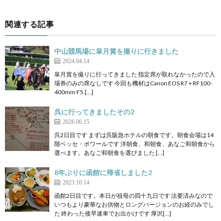
関連する記事
中山競馬場に皐月賞を撮りに行きました
2024.04.14
皐月賞を撮りに行ってきました 指定席が取れなかったので入
場券のみの席なしです 今回も機材はCanon EOS R7 + RF100-
400mm F5.[…]
呉に行ってきましたその2
2026.06.15
呉2日目です まずは呉阪急ホテルの朝食です。朝食会場は14
階ベッセ・ボワールです 洋朝食、和朝食、あなご和朝食から
選べます。あなご和朝食を選びました […]
8年ぶりに函館に帰省しました2
2023.10.14
函館2日目です。本日が祖母の四十九日です 法要済みなので
いつもより豪華なお供物とロングバージョンのお経のみでし
た 終わった後早速車でお出かけです 厚沢[…]