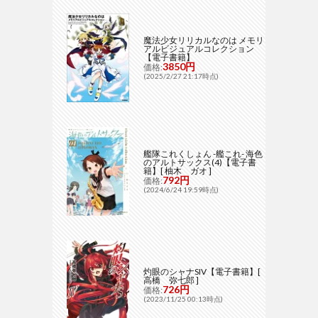
魔法少女リリカルなのは メモリ
アルビジュアルコレクション
【電子書籍】
3850円
価格:
(2025/2/27 21:17時点)
艦隊これくしょん -艦これ- 海色
のアルトサックス(4)【電子書
籍】[ 柚木 ガオ ]
792円
価格:
(2024/6/24 19:59時点)
灼眼のシャナSIV【電子書籍】[
高橋 弥七郎 ]
726円
価格:
(2023/11/25 00:13時点)