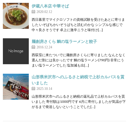
伊蔵八本店 中華そば
2020.02.12
西日暮里でマイクロソフトの資格試験を受けたあとに寄りま
した いぞばちかいぞうばちと読むのかな シンプルな感じで
中々良さそうです 卓上に激辛ニラと味付け[…]
麺創房さくら 鯛の塩ラーメンと餃子
2016.12.24
西荻窪に来たついでに麺創房さくらに寄りました なんとなく
選んだ割には良かったです 鯛の塩ラーメン(790円) 非常にう
まい塩ラーメンでした 塩加減も出[…]
山形県米沢市へのふるさと納税で上杉カルパスを貰
いました
2025.10.14
山形県米沢市へのふるさと納税の返礼品で上杉カルパスを貰
いました 寄付額は1000円です 6月に寄付しましたが気温が下
がるまで発送しないということでした[…]