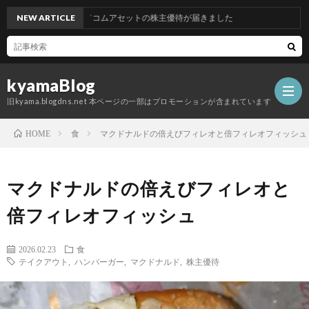
NEW ARTICLE
グッドコムアセットの株主優待が届きました
kyamaBlog
旧kyama.blogdns.net 本ページの一部はプロモーションが含まれています
食
マクドナルドの倍えびフィレオと倍フィレオフィッシュ
HOME
マクドナルドの倍えびフィレオと
倍フィレオフィッシュ
2026.02.23
食
テイクアウト
,
ハンバーガー
,
マクドナルド
,
株主優待