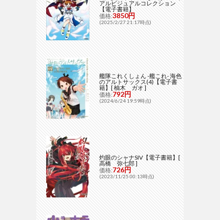
アルビジュアルコレクション
【電子書籍】
3850円
価格:
(2025/2/27 21:17時点)
艦隊これくしょん -艦これ- 海色
のアルトサックス(4)【電子書
籍】[ 柚木 ガオ ]
792円
価格:
(2024/6/24 19:59時点)
灼眼のシャナSIV【電子書籍】[
高橋 弥七郎 ]
726円
価格:
(2023/11/25 00:13時点)