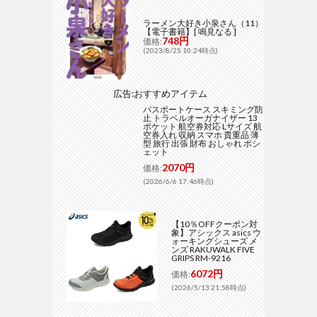
ラーメン大好き小泉さん（11）
【電子書籍】[ 鳴見なる ]
748円
価格:
(2023/8/25 10:24時点)
広告:おすすめアイテム
パスポートケース スキミング防
止 トラベルオーガナイザー 13
ポケット 航空券対応 Lサイズ 航
空券入れ 収納 スマホ 貴重品 薄
型 旅行 出張 財布 おしゃれ ポシ
ェット
2070円
価格:
(2026/6/6 17:46時点)
【10％OFFクーポン対
象】アシックス asics ウ
ォーキングシューズ メ
ンズ RAKUWALK FIVE
GRIPS RM-9216
6072円
価格:
(2026/5/13 21:58時点)