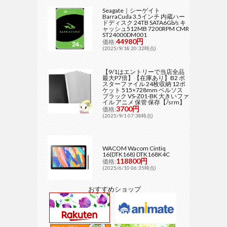
Seagate｜シーゲイト
BarraCuda 3.5インチ 内蔵ハー
ドディスク 24TB SATA6Gb/s キ
ャッシュ512MB 7200RPM CMR
ST24000DM001
44980円
価格:
(2025/9/18 20:32時点)
【9/1はエントリーで当店全品
最大P7倍】【在庫あり】B2 ポ
スターファイル 24枚収納 12ポ
ケット 515×728mm ベルソス
ブラック VS-Z01-BK 大きいファ
イル アニメ 保管 保存【/srm】
3700円
価格:
(2025/9/1 07:38時点)
WACOM Wacom Cintiq
16(DTK168) DTK168K4C
118800円
価格:
(2025/6/10 06:35時点)
おすすめショップ