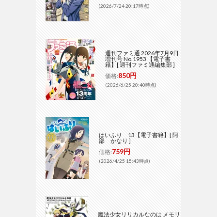
(2026/7/24 20:17時点)
週刊ファミ通 2026年7月9日
増刊号 No.1953 【電子書
籍】[ 週刊ファミ通編集部 ]
850円
価格:
(2026/6/25 20:40時点)
はいふり 13【電子書籍】[ 阿
部 かなり ]
759円
価格:
(2026/4/25 15:43時点)
魔法少女リリカルなのは メモリ