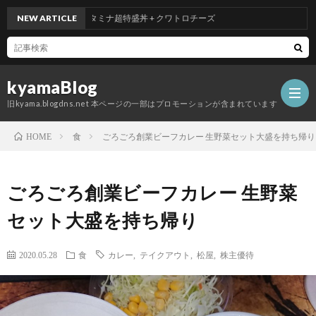
NEW ARTICLE
吉野家のスタミナ超特盛丼 + クワトロチーズ
kyamaBlog
旧kyama.blogdns.net 本ページの一部はプロモーションが含まれています
食
ごろごろ創業ビーフカレー 生野菜セット大盛を持ち帰り
HOME
ごろごろ創業ビーフカレー 生野菜
セット大盛を持ち帰り
2020.05.28
食
カレー
,
テイクアウト
,
松屋
,
株主優待