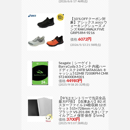
(2026/6/6 17:46時点)
【10％OFFクーポン対
象】アシックス asics ウ
ォーキングシューズ メ
ンズ RAKUWALK FIVE
GRIPS RM-9216
6072円
価格:
(2026/5/13 21:58時点)
Seagate｜シーゲイト
BarraCuda 3.5インチ 内蔵ハー
ドディスク 24TB SATA6Gb/s キ
ャッシュ512MB 7200RPM CMR
ST24000DM001
44980円
価格:
(2025/9/18 20:32時点)
【9/1はエントリーで当店全品
最大P7倍】【在庫あり】B2 ポ
スターファイル 24枚収納 12ポ
ケット 515×728mm ベルソス
ブラック VS-Z01-BK 大きいファ
イル アニメ 保管 保存【/srm】
3700円
価格:
(2025/9/1 07:38時点)