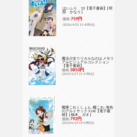
はいふり 13【電子書籍】[ 阿
部 かなり ]
759円
価格:
(2026/4/25 15:43時点)
魔法少女リリカルなのは メモリ
アルビジュアルコレクション
【電子書籍】
3850円
価格:
(2025/2/27 21:17時点)
艦隊これくしょん -艦これ- 海色
のアルトサックス(4)【電子書
籍】[ 柚木 ガオ ]
792円
価格:
(2024/6/24 19:59時点)