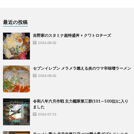
最近の投稿
吉野家のスタミナ超特盛丼 + クワトロチーズ
2026.08.02
セブンイレブン メラメラ燃える炎のウマ辛味噌ラーメン
2026.08.02
令和八年六月作戦 主力艦隊第三群(101～500位)に入り
ました
2026.07.31
ラーメン豚山 北千住東口店 つけ麺小豚ダブルニンニク