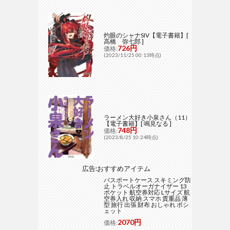
灼眼のシャナSIV【電子書籍】[
高橋 弥七郎 ]
726円
価格:
(2023/11/25 00:13時点)
ラーメン大好き小泉さん（11）
【電子書籍】[ 鳴見なる ]
748円
価格:
(2023/8/25 10:24時点)
広告:おすすめアイテム
パスポートケース スキミング防
止 トラベルオーガナイザー 13
ポケット 航空券対応 Lサイズ 航
空券入れ 収納 スマホ 貴重品 薄
型 旅行 出張 財布 おしゃれ ポシ
ェット
2070円
価格: