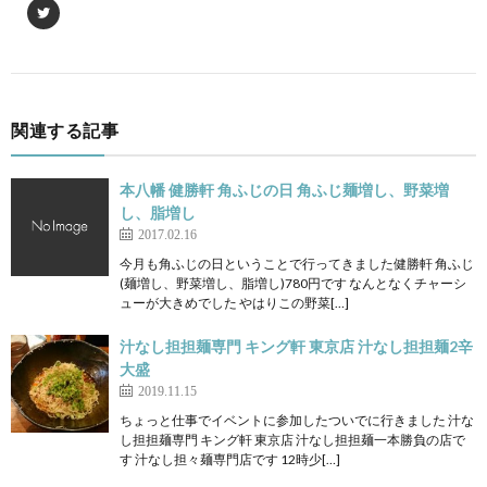
関連する記事
本八幡 健勝軒 角ふじの日 角ふじ麺増し、野菜増
し、脂増し
2017.02.16
今月も角ふじの日ということで行ってきました健勝軒 角ふじ
(麺増し、野菜増し、脂増し)780円です なんとなくチャーシ
ューが大きめでした やはりこの野菜[…]
汁なし担担麺専門 キング軒 東京店 汁なし担担麺2辛
大盛
2019.11.15
ちょっと仕事でイベントに参加したついでに行きました 汁な
し担担麺専門 キング軒 東京店 汁なし担担麺一本勝負の店で
す 汁なし担々麺専門店です 12時少[…]