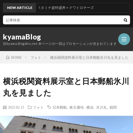
吉野家のスタミナ超特盛丼 + クワトロチーズ
NEW ARTICLE
kyamaBlog
旧kyama.blogdns.net 本ページの一部はプロモーションが含まれています
フォト
横浜税関資料展示室と日本郵船氷川丸を見ました
HOME
横浜税関資料展示室と日本郵船氷川
丸を見ました
2025.02.15
フォト
日本郵船
,
株主優待
,
横浜
,
氷川丸
,
税関