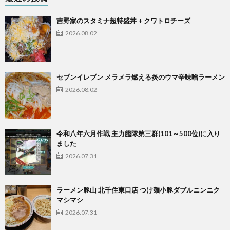
吉野家のスタミナ超特盛丼 + クワトロチーズ
2026.08.02
セブンイレブン メラメラ燃える炎のウマ辛味噌ラーメン
2026.08.02
令和八年六月作戦 主力艦隊第三群(101～500位)に入り
ました
2026.07.31
ラーメン豚山 北千住東口店 つけ麺小豚ダブルニンニク
マシマシ
2026.07.31