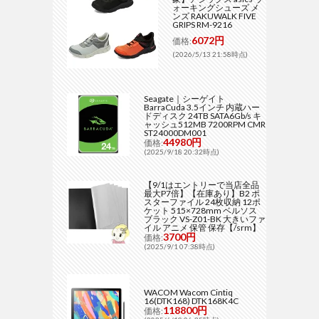
ォーキングシューズ メ
ンズ RAKUWALK FIVE
GRIPS RM-9216
6072円
価格:
(2026/5/13 21:58時点)
Seagate｜シーゲイト
BarraCuda 3.5インチ 内蔵ハー
ドディスク 24TB SATA6Gb/s キ
ャッシュ512MB 7200RPM CMR
ST24000DM001
44980円
価格:
(2025/9/18 20:32時点)
【9/1はエントリーで当店全品
最大P7倍】【在庫あり】B2 ポ
スターファイル 24枚収納 12ポ
ケット 515×728mm ベルソス
ブラック VS-Z01-BK 大きいファ
イル アニメ 保管 保存【/srm】
3700円
価格:
(2025/9/1 07:38時点)
WACOM Wacom Cintiq
16(DTK168) DTK168K4C
118800円
価格: