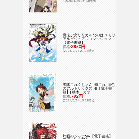
(2026/4/25 15:43時点)
魔法少女リリカルなのは メモリ
アルビジュアルコレクション
【電子書籍】
3850円
価格:
(2025/2/27 21:17時点)
艦隊これくしょん -艦これ- 海色
のアルトサックス(4)【電子書
籍】[ 柚木 ガオ ]
792円
価格:
(2024/6/24 19:59時点)
灼眼のシャナSIV【電子書籍】[