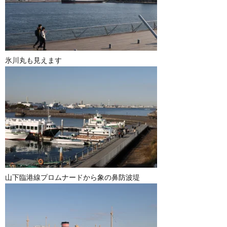
氷川丸も見えます
山下臨港線プロムナードから象の鼻防波堤