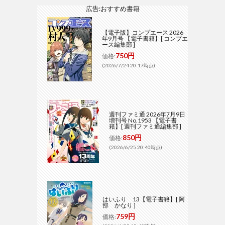
広告:おすすめ書籍
【電子版】コンプエース 2026
年9月号 【電子書籍】[ コンプエ
ース編集部 ]
750円
価格:
(2026/7/24 20:17時点)
週刊ファミ通 2026年7月9日
増刊号 No.1953 【電子書
籍】[ 週刊ファミ通編集部 ]
850円
価格:
(2026/6/25 20:40時点)
はいふり 13【電子書籍】[ 阿
部 かなり ]
759円
価格: