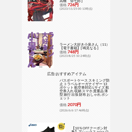
高橋 弥七郎 ]
726円
価格:
(2023/11/25 00:13時点)
ラーメン大好き小泉さん（11）
【電子書籍】[ 鳴見なる ]
748円
価格:
(2023/8/25 10:24時点)
広告:おすすめアイテム
パスポートケース スキミング防
止 トラベルオーガナイザー 13
ポケット 航空券対応 Lサイズ 航
空券入れ 収納 スマホ 貴重品 薄
型 旅行 出張 財布 おしゃれ ポシ
ェット
2070円
価格:
(2026/6/6 17:46時点)
【10％OFFクーポン対
象】アシックス asics ウ