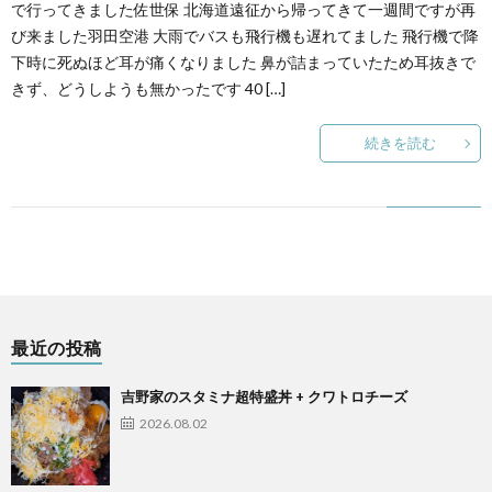
で行ってきました佐世保 北海道遠征から帰ってきて一週間ですが再
び来ました羽田空港 大雨でバスも飛行機も遅れてました 飛行機で降
下時に死ぬほど耳が痛くなりました 鼻が詰まっていたため耳抜きで
きず、どうしようも無かったです 40 […]
続きを読む
最近の投稿
吉野家のスタミナ超特盛丼 + クワトロチーズ
2026.08.02