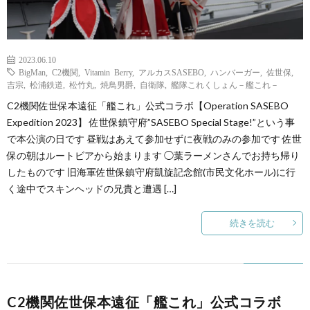
2023.06.10
BigMan
,
C2機関
,
Vitamin Berry
,
アルカスSASEBO
,
ハンバーガー
,
佐世保
,
吉宗
,
松浦鉄道
,
松竹丸
,
焼鳥男爵
,
自衛隊
,
艦隊これくしょん－艦これ－
C2機関佐世保本遠征「艦これ」公式コラボ【Operation SASEBO
Expedition 2023】 佐世保鎮守府”SASEBO Special Stage!”という事
で本公演の日です 昼戦はあえて参加せずに夜戦のみの参加です 佐世
保の朝はルートビアから始まります ◯葉ラーメンさんでお持ち帰り
したものです 旧海軍佐世保鎮守府凱旋記念館(市民文化ホール)に行
く途中でスキンヘッドの兄貴と遭遇 […]
続きを読む
C2機関佐世保本遠征「艦これ」公式コラボ