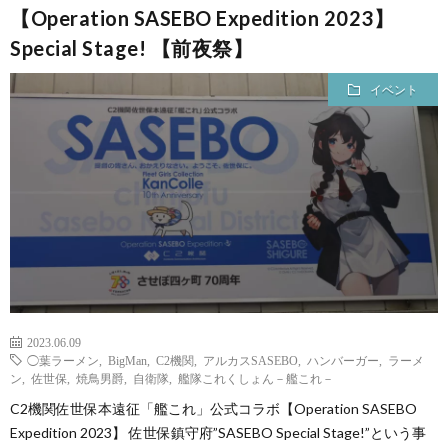
【Operation SASEBO Expedition 2023】
Special Stage! 【前夜祭】
イベント
2023.06.09
◯葉ラーメン
,
BigMan
,
C2機関
,
アルカスSASEBO
,
ハンバーガー
,
ラーメ
ン
,
佐世保
,
焼鳥男爵
,
自衛隊
,
艦隊これくしょん－艦これ－
C2機関佐世保本遠征「艦これ」公式コラボ【Operation SASEBO
Expedition 2023】 佐世保鎮守府”SASEBO Special Stage!”という事