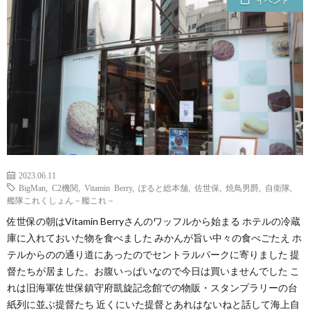
イベント
2023.06.11
BigMan
,
C2機関
,
Vitamin Berry
,
ぽると総本舗
,
佐世保
,
焼鳥男爵
,
自衛隊
,
艦隊これくしょん－艦これ－
佐世保の朝はVitamin Berryさんのワッフルから始まる ホテルの冷蔵
庫に入れておいた物を食べました みかんが旨い中々の食べごたえ ホ
テルからのの通り道にあったのでセントラルパークに寄りました 提
督たちが居ました。お腹いっぱいなので今日は買いませんでした こ
れは旧海軍佐世保鎮守府凱旋記念館での物販・スタンプラリーの台
紙列に並ぶ提督たち 近くにいた提督とあれはないねと話して海上自