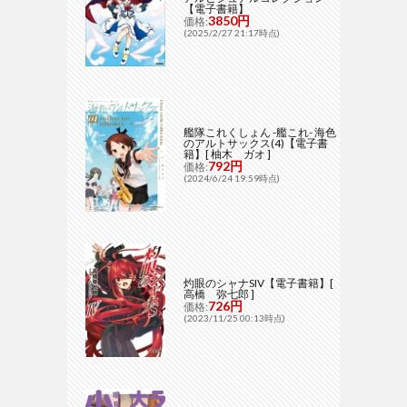
【電子書籍】
3850円
価格:
(2025/2/27 21:17時点)
艦隊これくしょん -艦これ- 海色
のアルトサックス(4)【電子書
籍】[ 柚木 ガオ ]
792円
価格:
(2024/6/24 19:59時点)
灼眼のシャナSIV【電子書籍】[
高橋 弥七郎 ]
726円
価格:
(2023/11/25 00:13時点)