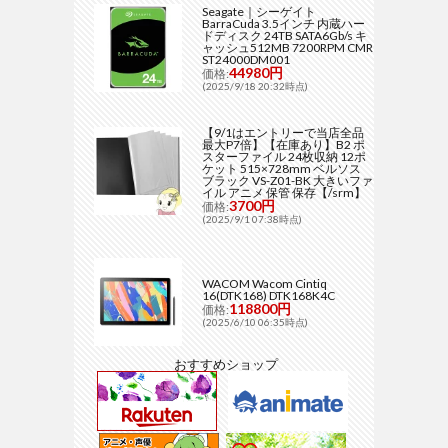
Seagate｜シーゲイト
BarraCuda 3.5インチ 内蔵ハー
ドディスク 24TB SATA6Gb/s キ
ャッシュ512MB 7200RPM CMR
ST24000DM001
44980円
価格:
(2025/9/18 20:32時点)
【9/1はエントリーで当店全品
最大P7倍】【在庫あり】B2 ポ
スターファイル 24枚収納 12ポ
ケット 515×728mm ベルソス
ブラック VS-Z01-BK 大きいファ
イル アニメ 保管 保存【/srm】
3700円
価格:
(2025/9/1 07:38時点)
WACOM Wacom Cintiq
16(DTK168) DTK168K4C
118800円
価格:
(2025/6/10 06:35時点)
おすすめショップ