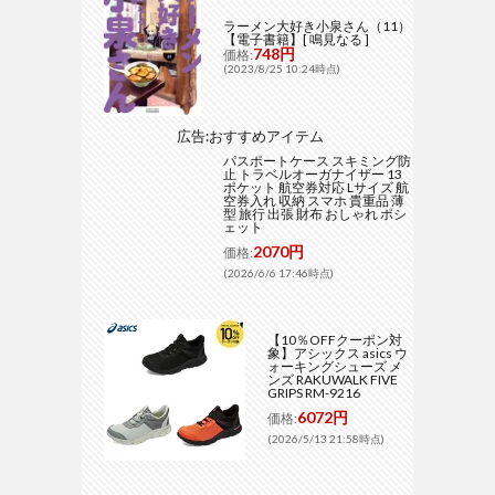
ラーメン大好き小泉さん（11）
【電子書籍】[ 鳴見なる ]
748円
価格:
(2023/8/25 10:24時点)
広告:おすすめアイテム
パスポートケース スキミング防
止 トラベルオーガナイザー 13
ポケット 航空券対応 Lサイズ 航
空券入れ 収納 スマホ 貴重品 薄
型 旅行 出張 財布 おしゃれ ポシ
ェット
2070円
価格:
(2026/6/6 17:46時点)
【10％OFFクーポン対
象】アシックス asics ウ
ォーキングシューズ メ
ンズ RAKUWALK FIVE
GRIPS RM-9216
6072円
価格:
(2026/5/13 21:58時点)