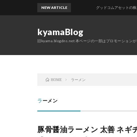
NEW ARTICLE
グッドコムアセットの株主優待
kyamaBlog
旧kyama.blogdns.net 本ページの一部はプロモーショ
ラーメン
HOME
ラーメン
豚骨醤油ラーメン 太善 ネギ