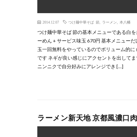
2014.12.07
つけ麺中華そば 節
,
ラーメン
,
本八幡
つけ麺中華そば 節の基本メニューである白を
ーめん + サービス味玉 670円 基本メニュ
玉一回無料をやっているのでボリューム的に
です ネギが良い感じにアクセントを出してま
ニンニクで自分好みにアレンジでき […]
ラーメン新天地 京都風濃口