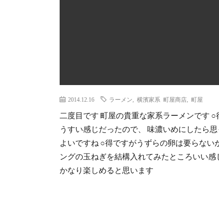
2014.12.16
ラーメン
,
横濱家系 町屋商店
,
町屋
二度目です 町屋の貴重な家系ラーメンです ○得
うすい感じだったので、 味濃いめにしたら思
よいですね ○得ですがうずらの卵は要らない
ングの玉ねぎを結構入れてみたところいい感
かなり楽しめると思います