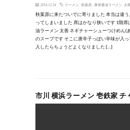
2014.12.24
ラーメン
,
秋葉原
,
豚骨醤油ラーメン 太
秋葉原に来たついでに寄りました 本当は違
ってしまいました 席はかなり狭いです 1階
油ラーメン 太善 ネギチャーシューつけめん(あ
のスープです そこに唐辛子っぽい辛味が入っ
入したらちょうどよくなりました […]
市川 横浜ラーメン 壱鉄家 