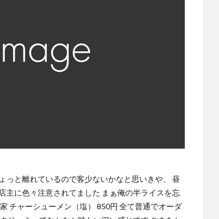
ょっと離れているので客少ないかなと思いきや、 昼
店主に色々注意されてました まぁ俺の半ライスを忘
家 チャーシューメン（塩） 850円 全て普通でオーダ