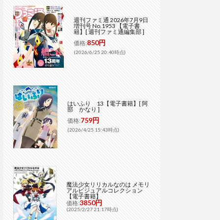
週刊ファミ通 2026年7月9日
増刊号 No.1953 【電子書
籍】[ 週刊ファミ通編集部 ]
850円
価格:
(2026/6/25 20:40時点)
はいふり 13【電子書籍】[ 阿
部 かなり ]
759円
価格:
(2026/4/25 15:43時点)
魔法少女リリカルなのは メモリ
アルビジュアルコレクション
【電子書籍】
3850円
価格:
(2025/2/27 21:17時点)