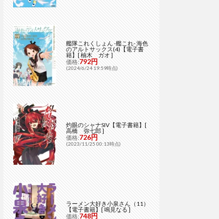
艦隊これくしょん -艦これ- 海色
のアルトサックス(4)【電子書
籍】[ 柚木 ガオ ]
792円
価格:
(2024/6/24 19:59時点)
灼眼のシャナSIV【電子書籍】[
高橋 弥七郎 ]
726円
価格:
(2023/11/25 00:13時点)
ラーメン大好き小泉さん（11）
【電子書籍】[ 鳴見なる ]
748円
価格: