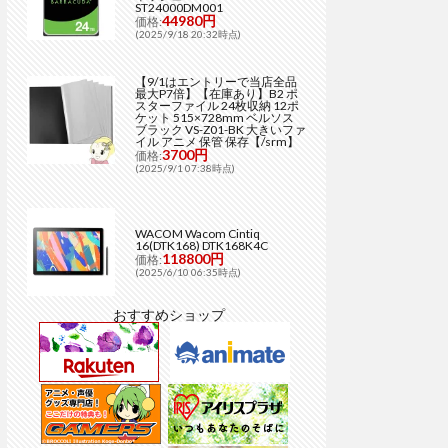
ST24000DM001
44980円
価格:
(2025/9/18 20:32時点)
【9/1はエントリーで当店全品
最大P7倍】【在庫あり】B2 ポ
スターファイル 24枚収納 12ポ
ケット 515×728mm ベルソス
ブラック VS-Z01-BK 大きいファ
イル アニメ 保管 保存【/srm】
3700円
価格:
(2025/9/1 07:38時点)
WACOM Wacom Cintiq
16(DTK168) DTK168K4C
118800円
価格:
(2025/6/10 06:35時点)
おすすめショップ