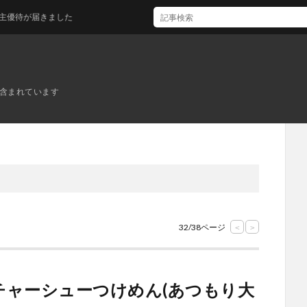
が届きました
ンが含まれています
32/38ページ
<
>
チャーシューつけめん(あつもり大