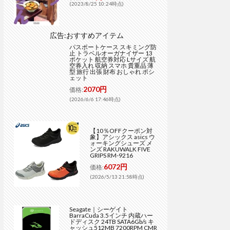
(2023/8/25 10:24時点)
広告:おすすめアイテム
パスポートケース スキミング防
止 トラベルオーガナイザー 13
ポケット 航空券対応 Lサイズ 航
空券入れ 収納 スマホ 貴重品 薄
型 旅行 出張 財布 おしゃれ ポシ
ェット
2070円
価格:
(2026/6/6 17:46時点)
【10％OFFクーポン対
象】アシックス asics ウ
ォーキングシューズ メ
ンズ RAKUWALK FIVE
GRIPS RM-9216
6072円
価格:
(2026/5/13 21:58時点)
Seagate｜シーゲイト
BarraCuda 3.5インチ 内蔵ハー
ドディスク 24TB SATA6Gb/s キ
ャッシュ512MB 7200RPM CMR