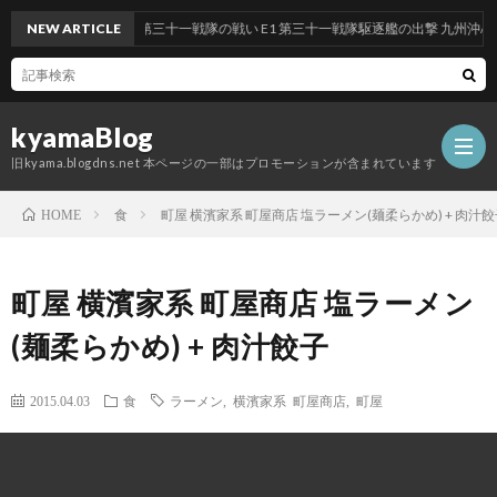
 前段作戦：反撃！第三十一戦隊の戦い E1 第三十一戦隊駆逐艦の出撃 九州沖/南西諸
NEW ARTICLE
kyamaBlog
旧kyama.blogdns.net 本ページの一部はプロモーションが含まれています
食
町屋 横濱家系 町屋商店 塩ラーメン(麺柔らかめ) + 肉汁
HOME
町屋 横濱家系 町屋商店 塩ラーメン
(麺柔らかめ) + 肉汁餃子
2015.04.03
食
ラーメン
,
横濱家系 町屋商店
,
町屋