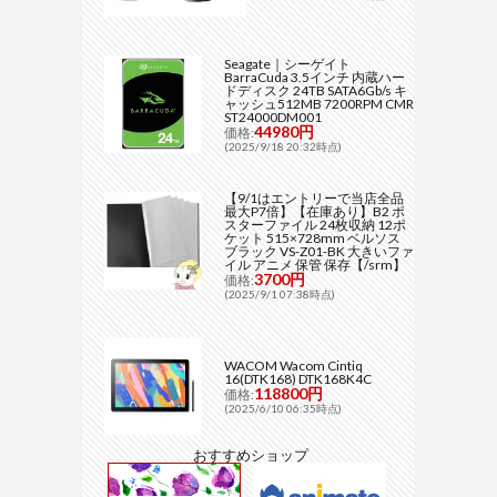
Seagate｜シーゲイト
BarraCuda 3.5インチ 内蔵ハー
ドディスク 24TB SATA6Gb/s キ
ャッシュ512MB 7200RPM CMR
ST24000DM001
44980円
価格:
(2025/9/18 20:32時点)
【9/1はエントリーで当店全品
最大P7倍】【在庫あり】B2 ポ
スターファイル 24枚収納 12ポ
ケット 515×728mm ベルソス
ブラック VS-Z01-BK 大きいファ
イル アニメ 保管 保存【/srm】
3700円
価格:
(2025/9/1 07:38時点)
WACOM Wacom Cintiq
16(DTK168) DTK168K4C
118800円
価格:
(2025/6/10 06:35時点)
おすすめショップ