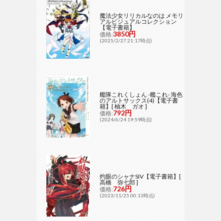
魔法少女リリカルなのは メモリ
アルビジュアルコレクション
【電子書籍】
3850円
価格:
(2025/2/27 21:17時点)
艦隊これくしょん -艦これ- 海色
のアルトサックス(4)【電子書
籍】[ 柚木 ガオ ]
792円
価格:
(2024/6/24 19:59時点)
灼眼のシャナSIV【電子書籍】[
高橋 弥七郎 ]
726円
価格:
(2023/11/25 00:13時点)