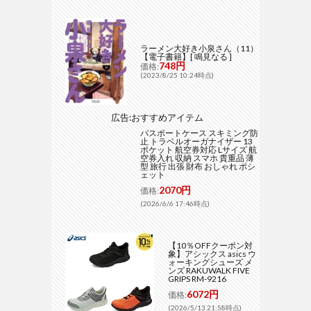
ラーメン大好き小泉さん（11）
【電子書籍】[ 鳴見なる ]
748円
価格:
(2023/8/25 10:24時点)
広告:おすすめアイテム
パスポートケース スキミング防
止 トラベルオーガナイザー 13
ポケット 航空券対応 Lサイズ 航
空券入れ 収納 スマホ 貴重品 薄
型 旅行 出張 財布 おしゃれ ポシ
ェット
2070円
価格:
(2026/6/6 17:46時点)
【10％OFFクーポン対
象】アシックス asics ウ
ォーキングシューズ メ
ンズ RAKUWALK FIVE
GRIPS RM-9216
6072円
価格:
(2026/5/13 21:58時点)