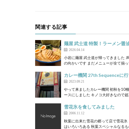
関連する記事
麺屋 武士道 特製！ラーメン醤
2026.04.14
小岩に麺屋 武士道が帰ってきました 
の向かいです まだメニューが全て揃って
カレー機関 27th Sequence
2023.09.21
やって来ましたカレー機関 初秋を1
ースにしました キノコ大好きなので超期待
雪花氷を食してみました
2006.11.12
秋葉に出来た雪花の郷って店で雪花氷（
はいろいろある 秋葉スペシャルなるもの