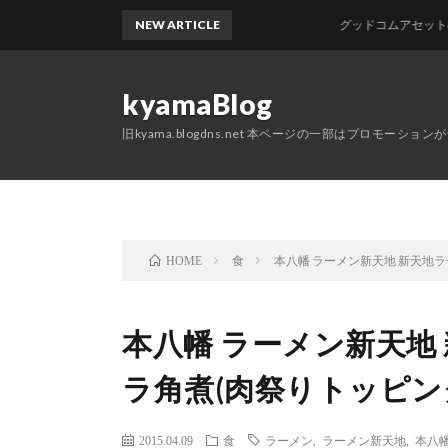
NEW ARTICLE
グッドコムアセットの株主
kyamaBlog
旧kyama.blogdns.net 本ページの一部はプロモーショ
食
本八幡 ラーメン新天地 新天地ラー
HOME
本八幡 ラーメン新天地 
ラ角煮(肉祭りトッピン
2015.04.09
食
ラーメン
,
ラーメン新天地
,
本八