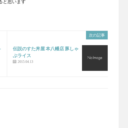
ると思います
次の記事
+
伝説のすた丼屋 本八幡店 豚しゃ
ぶライス
2015.04.13