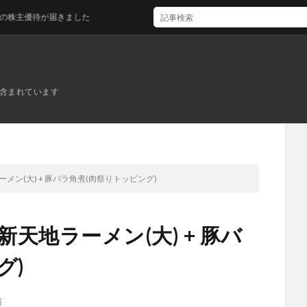
優待が届きました
ンが含まれています
メン(大) + 豚バラ角煮(肉祭りトッピング)
新天地ラーメン(大) + 豚バ
グ)
幡