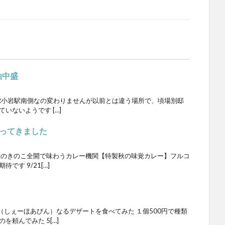
油中盛
JR小岩駅南側なの変わりませんが以前とは違う場所で、頃場別邸
いないようです […]
に行ってきました
0種のきのこ全開で味わうカレー機関【特製秋の味覚カレー】フルコ
です 9/21[…]
しぇーほあびん）なるデザートを食べてみた １個500円で種類
を頼んでみた 5[…]