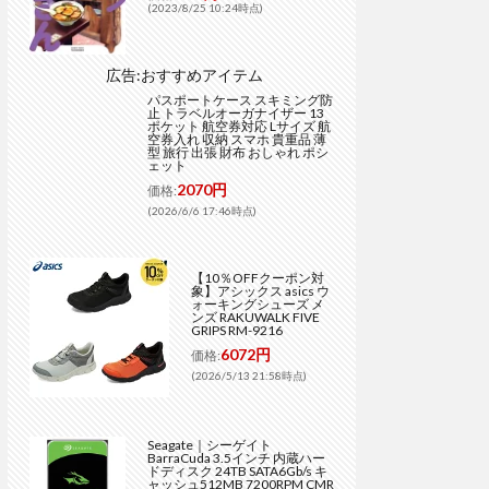
(2023/8/25 10:24時点)
広告:おすすめアイテム
パスポートケース スキミング防
止 トラベルオーガナイザー 13
ポケット 航空券対応 Lサイズ 航
空券入れ 収納 スマホ 貴重品 薄
型 旅行 出張 財布 おしゃれ ポシ
ェット
2070円
価格:
(2026/6/6 17:46時点)
【10％OFFクーポン対
象】アシックス asics ウ
ォーキングシューズ メ
ンズ RAKUWALK FIVE
GRIPS RM-9216
6072円
価格:
(2026/5/13 21:58時点)
Seagate｜シーゲイト
BarraCuda 3.5インチ 内蔵ハー
ドディスク 24TB SATA6Gb/s キ
ャッシュ512MB 7200RPM CMR