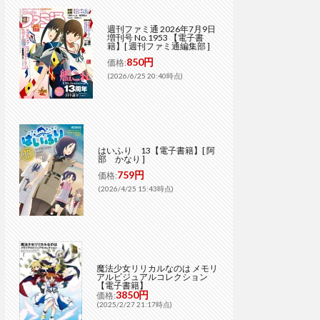
週刊ファミ通 2026年7月9日
増刊号 No.1953 【電子書
籍】[ 週刊ファミ通編集部 ]
850円
価格:
(2026/6/25 20:40時点)
はいふり 13【電子書籍】[ 阿
部 かなり ]
759円
価格:
(2026/4/25 15:43時点)
魔法少女リリカルなのは メモリ
アルビジュアルコレクション
【電子書籍】
3850円
価格:
(2025/2/27 21:17時点)