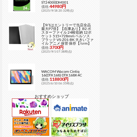
ST24000DM001
44980円
価格:
(2025/9/18 20:32時点)
【9/1はエントリーで当店全品
最大P7倍】【在庫あり】B2 ポ
スターファイル 24枚収納 12ポ
ケット 515×728mm ベルソス
ブラック VS-Z01-BK 大きいファ
イル アニメ 保管 保存【/srm】
3700円
価格:
(2025/9/1 07:38時点)
WACOM Wacom Cintiq
16(DTK168) DTK168K4C
118800円
価格:
(2025/6/10 06:35時点)
おすすめショップ