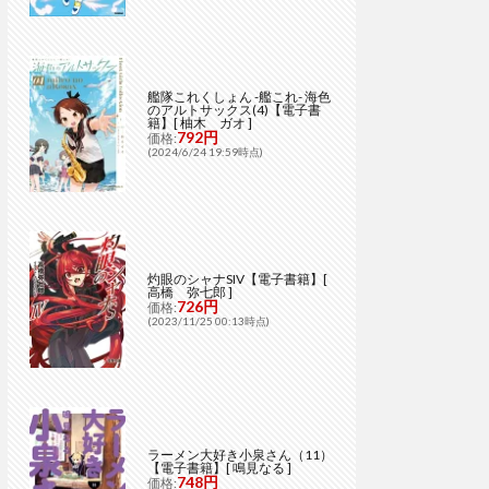
艦隊これくしょん -艦これ- 海色
のアルトサックス(4)【電子書
籍】[ 柚木 ガオ ]
792円
価格:
(2024/6/24 19:59時点)
灼眼のシャナSIV【電子書籍】[
高橋 弥七郎 ]
726円
価格:
(2023/11/25 00:13時点)
ラーメン大好き小泉さん（11）
【電子書籍】[ 鳴見なる ]
748円
価格: