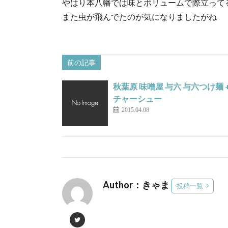
やはり本八幡では味とボリュームで際立って
また虫が飛んでたのが気になりましたがね
前の記事
秋葉原 味噌屋 与六 与六つけ麺 
チャーシュー
2015.04.08
Author：きゃま
投稿一覧