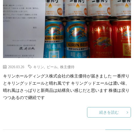
2026.03.26
キリン
,
ビール
,
株主優待
キリンホールディングス株式会社の株主優待が届きました 一番搾り
とキリングッドエールと晴れ風です キリングッドエールは濃い味、
晴れ風はさっぱりと新商品は結構良い感じだと思います 株価は戻り
つつあるので継続です
続きを読む