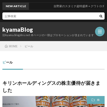
NEW ARTICLE
吉野家のスタミナ超特盛丼 + クワトロチーズ
kyamaBlog
旧kyama.blogdns.net 本ページの一部はプロモーションが含まれています
ビール
HOME
ビール
キリンホールディングスの株主優待が届きま
した
株