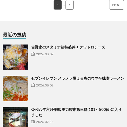
1
…
4
NEXT
最近の投稿
吉野家のスタミナ超特盛丼 + クワトロチーズ
2026.08.02
セブンイレブン メラメラ燃える炎のウマ辛味噌ラーメン
2026.08.02
令和八年六月作戦 主力艦隊第三群(101～500位)に入り
ました
2026.07.31