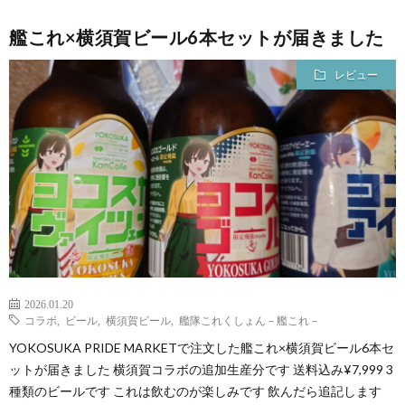
艦これ×横須賀ビール6本セットが届きました
レビュー
2026.01.20
コラボ
,
ビール
,
横須賀ビール
,
艦隊これくしょん－艦これ－
YOKOSUKA PRIDE MARKETで注文した艦これ×横須賀ビール6本セ
ットが届きました 横須賀コラボの追加生産分です 送料込み¥7,999 3
種類のビールです これは飲むのが楽しみです 飲んだら追記します