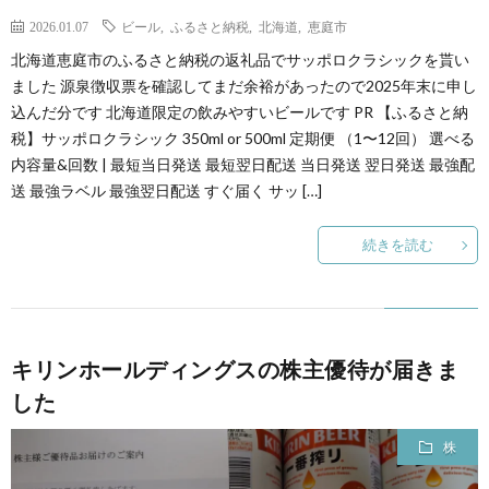
2026.01.07
ビール
,
ふるさと納税
,
北海道
,
恵庭市
北海道恵庭市のふるさと納税の返礼品でサッポロクラシックを貰い
ました 源泉徴収票を確認してまだ余裕があったので2025年末に申し
込んだ分です 北海道限定の飲みやすいビールです PR 【ふるさと納
税】サッポロクラシック 350ml or 500ml 定期便 （1〜12回） 選べる
内容量&回数 | 最短当日発送 最短翌日配送 当日発送 翌日発送 最強配
送 最強ラベル 最強翌日配送 すぐ届く サッ […]
続きを読む
キリンホールディングスの株主優待が届きま
した
株