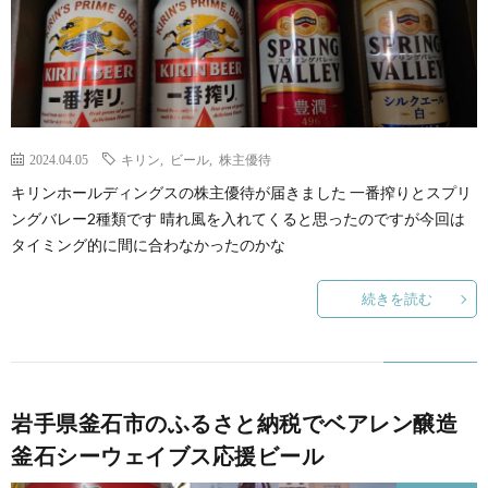
2024.04.05
キリン
,
ビール
,
株主優待
キリンホールディングスの株主優待が届きました 一番搾りとスプリ
ングバレー2種類です 晴れ風を入れてくると思ったのですが今回は
タイミング的に間に合わなかったのかな
続きを読む
岩手県釜石市のふるさと納税でベアレン醸造
釜石シーウェイブス応援ビール