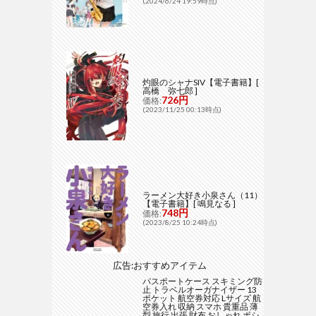
(2024/6/24 19:59時点)
灼眼のシャナSIV【電子書籍】[
高橋 弥七郎 ]
726円
価格:
(2023/11/25 00:13時点)
ラーメン大好き小泉さん（11）
【電子書籍】[ 鳴見なる ]
748円
価格:
(2023/8/25 10:24時点)
広告:おすすめアイテム
パスポートケース スキミング防
止 トラベルオーガナイザー 13
ポケット 航空券対応 Lサイズ 航
空券入れ 収納 スマホ 貴重品 薄
型 旅行 出張 財布 おしゃれ ポシ