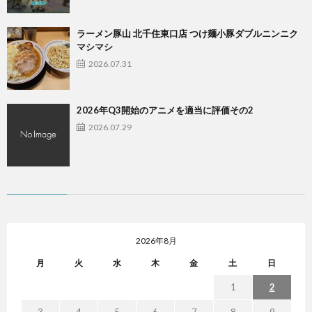
ラーメン豚山 北千住東口店 つけ麺小豚ダブルニンニク
マシマシ
2026.07.31
2026年Q3開始のアニメを適当に評価その2
2026.07.29
2026年8月
月
火
水
木
金
土
日
1
2