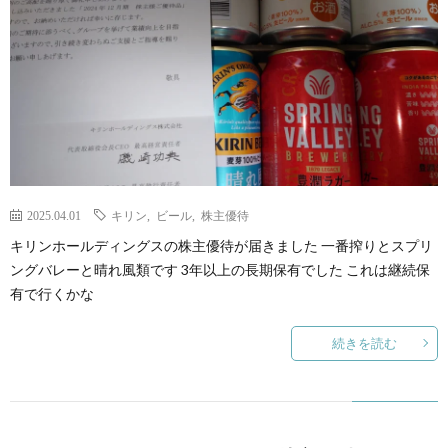
2025.04.01
キリン
,
ビール
,
株主優待
キリンホールディングスの株主優待が届きました 一番搾りとスプリ
ングバレーと晴れ風類です 3年以上の長期保有でした これは継続保
有で行くかな
続きを読む