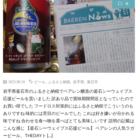
食
2023.08.10
ビール
,
ふるさと納税
,
岩手県
,
釜石市
岩手県釜石市のふるさと納税でベアレン醸造の釜石シーウェイブス
応援ビールを貰いました 訳あり品で賞味期限間近となっていたので
お買い得でした フードロス対策的にはふるさと納税でこういうのも
ありですね 味的には苦目のビールでした これは好き嫌いが分かれる
味ですね 合わせる食べ物を選べばとても美味しいです 説明の記載は
こんな感じ 【釜石シーウェイブス応援ビール】 ベアレンの人気ラガ
ービール、THEDAYト […]