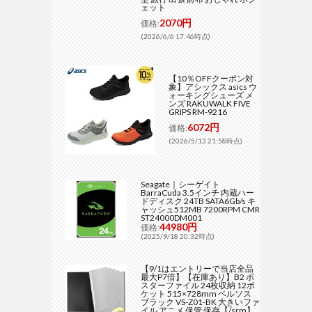
ェット
2070円
価格:
(2026/6/6 17:46時点)
【10％OFFクーポン対
象】アシックス asics ウ
ォーキングシューズ メ
ンズ RAKUWALK FIVE
GRIPS RM-9216
6072円
価格:
(2026/5/13 21:58時点)
Seagate｜シーゲイト
BarraCuda 3.5インチ 内蔵ハー
ドディスク 24TB SATA6Gb/s キ
ャッシュ512MB 7200RPM CMR
ST24000DM001
44980円
価格:
(2025/9/18 20:32時点)
【9/1はエントリーで当店全品
最大P7倍】【在庫あり】B2 ポ
スターファイル 24枚収納 12ポ
ケット 515×728mm ベルソス
ブラック VS-Z01-BK 大きいファ
イル アニメ 保管 保存【/srm】