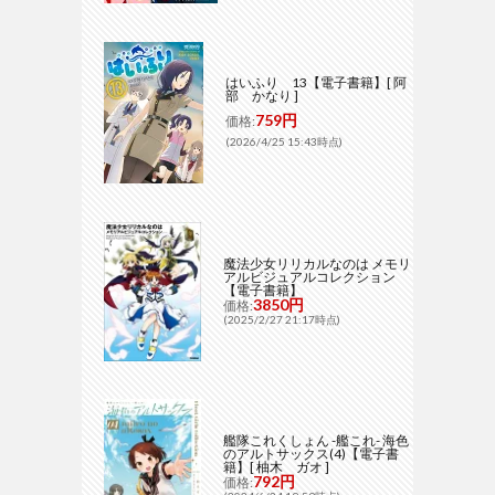
はいふり 13【電子書籍】[ 阿
部 かなり ]
759円
価格:
(2026/4/25 15:43時点)
魔法少女リリカルなのは メモリ
アルビジュアルコレクション
【電子書籍】
3850円
価格:
(2025/2/27 21:17時点)
艦隊これくしょん -艦これ- 海色
のアルトサックス(4)【電子書
籍】[ 柚木 ガオ ]
792円
価格: