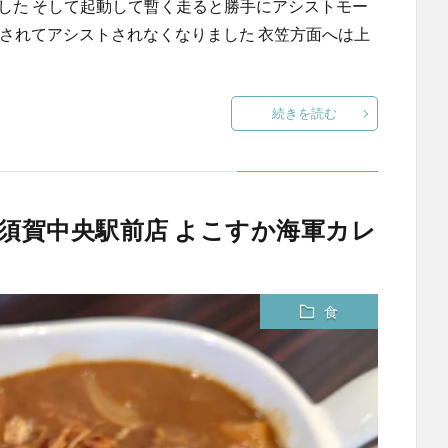
した そして起動して暫く走ると勝手にアシストモー
示されてアシストされなくなりました 衣笠方面へは上
続きを読む
 横須賀中央駅前店 よこすか海軍カレ
食