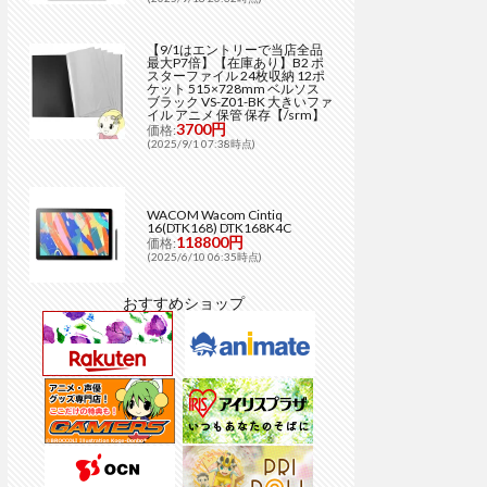
【9/1はエントリーで当店全品
最大P7倍】【在庫あり】B2 ポ
スターファイル 24枚収納 12ポ
ケット 515×728mm ベルソス
ブラック VS-Z01-BK 大きいファ
イル アニメ 保管 保存【/srm】
3700円
価格:
(2025/9/1 07:38時点)
WACOM Wacom Cintiq
16(DTK168) DTK168K4C
118800円
価格:
(2025/6/10 06:35時点)
おすすめショップ