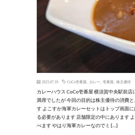
2025.07.19
CoCo壱番屋
,
カレー
,
壱番屋
,
株主優待
カレーハウス CoCo壱番屋 横須賀中央駅前
満席でしたが 今回の目的は株主優待の消費と
す よこすか海軍カレーセットはトップ画面
る必要があります 店舗限定の中にあります よ
べます やはり海軍カレーなのでミ […]