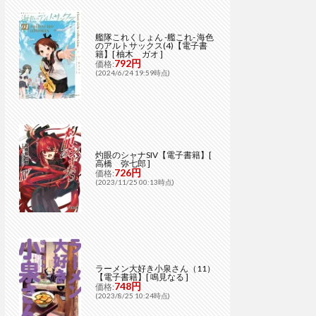
艦隊これくしょん -艦これ- 海色
のアルトサックス(4)【電子書
籍】[ 柚木 ガオ ]
792円
価格:
(2024/6/24 19:59時点)
灼眼のシャナSIV【電子書籍】[
高橋 弥七郎 ]
726円
価格:
(2023/11/25 00:13時点)
ラーメン大好き小泉さん（11）
【電子書籍】[ 鳴見なる ]
748円
価格:
(2023/8/25 10:24時点)