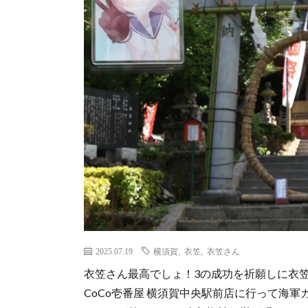
2025.07.19
横須賀
,
衣笠
,
衣笠さん
衣笠さん最高でしょ！3の成功を祈願しに衣
CoCo壱番屋 横須賀中央駅前店に行って海