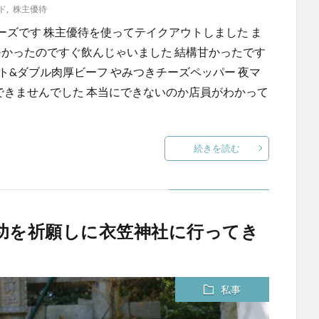
ド
,
株主優待
ズです 株主優待を使ってテイクアウトしました ま
 暑かったのですぐ飲んじゃいました 結構甘かったです
ト&ダブル肉厚ビーフ やみつきチーズペッパー 夜マ
できませんでした 本当にできないのか店員がわかって
続きを読む
功を祈願しに衣笠神社に行ってき
私事