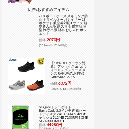
広告:おすすめアイテム
パスポートケース スキミング防
止 トラベルオーガナイザー 13
ポケット 航空券対応 Lサイズ 航
空券入れ 収納 スマホ 貴重品 薄
型 旅行 出張 財布 おしゃれ ポシ
ェット
2070円
価格:
(2026/6/6 17:46時点)
【10％OFFクーポン対
象】アシックス asics ウ
ォーキングシューズ メ
ンズ RAKUWALK FIVE
GRIPS RM-9216
6072円
価格:
(2026/5/13 21:58時点)
Seagate｜シーゲイト
BarraCuda 3.5インチ 内蔵ハー
ドディスク 24TB SATA6Gb/s キ
ャッシュ512MB 7200RPM CMR
ST24000DM001
44980円
価格:
(2025/9/18 20:32時点)