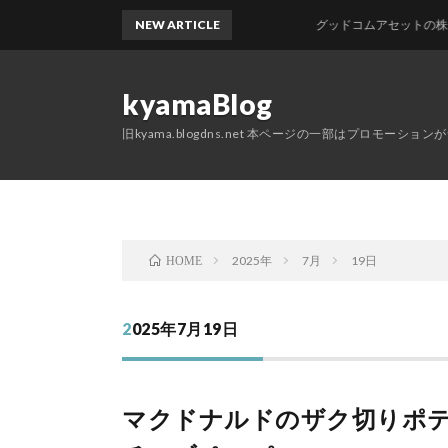
NEW ARTICLE
グッドコムアセットの株主優待が届
kyamaBlog
旧kyama.blogdns.net 本ページの一部はプロモーショ
2025年
7月
19日
HOME
2025年7月19日
マクドナルドのザク切りポテ