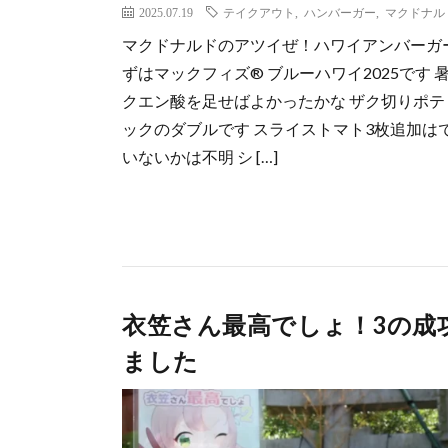
2025.07.19
テイクアウト
,
ハンバーガー
,
マクドナル
マクドナルドのアツイぜ！ハワイアンバーガー
ずはマックフィズ® ブルーハワイ2025です
クエン酸を足せばよかったかな ザク切りポテ
ックのダブルです スライストマト3枚追加は
いないかは不明 シ […]
衣笠さん最高でしょ！3の成
ました