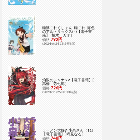
艦隊これくしょん -艦これ- 海色
のアルトサックス(4)【電子書
籍】[ 柚木 ガオ ]
792円
価格:
(2024/6/24 19:59時点)
灼眼のシャナSIV【電子書籍】[
高橋 弥七郎 ]
726円
価格:
(2023/11/25 00:13時点)
ラーメン大好き小泉さん（11）
【電子書籍】[ 鳴見なる ]
748円
価格: