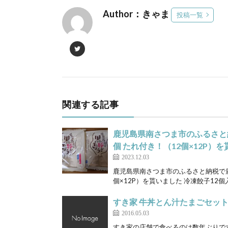
Author：きゃま
投稿一覧
関連する記事
鹿児島県南さつま市のふるさと
個 たれ付き！（12個×12P）
2023.12.03
鹿児島県南さつま市のふるさと納税で鹿
個×12P）を貰いました 冷凍餃子12個入
すき家 牛丼とん汁たまごセッ
2016.05.03
すき家の店舗で食べるのは数年ぶりです