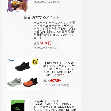
(2023/8/25 10:24時点)
広告:おすすめアイテム
パスポートケース スキミング防
止 トラベルオーガナイザー 13
ポケット 航空券対応 Lサイズ 航
空券入れ 収納 スマホ 貴重品 薄
型 旅行 出張 財布 おしゃれ ポシ
ェット
2070円
価格:
(2026/6/6 17:46時点)
【10％OFFクーポン対
象】アシックス asics ウ
ォーキングシューズ メ
ンズ RAKUWALK FIVE
GRIPS RM-9216
6072円
価格:
(2026/5/13 21:58時点)
Seagate｜シーゲイト
BarraCuda 3.5インチ 内蔵ハー
ドディスク 24TB SATA6Gb/s キ
ャッシュ512MB 7200RPM CMR