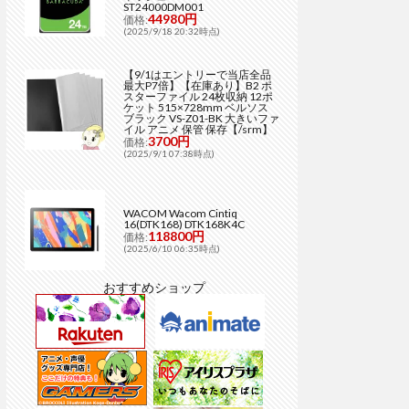
ST24000DM001
44980円
価格:
(2025/9/18 20:32時点)
【9/1はエントリーで当店全品
最大P7倍】【在庫あり】B2 ポ
スターファイル 24枚収納 12ポ
ケット 515×728mm ベルソス
ブラック VS-Z01-BK 大きいファ
イル アニメ 保管 保存【/srm】
3700円
価格:
(2025/9/1 07:38時点)
WACOM Wacom Cintiq
16(DTK168) DTK168K4C
118800円
価格:
(2025/6/10 06:35時点)
おすすめショップ