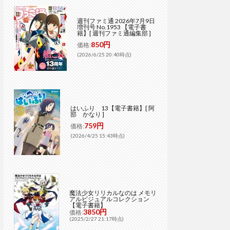
週刊ファミ通 2026年7月9日
増刊号 No.1953 【電子書
籍】[ 週刊ファミ通編集部 ]
850円
価格:
(2026/6/25 20:40時点)
はいふり 13【電子書籍】[ 阿
部 かなり ]
759円
価格:
(2026/4/25 15:43時点)
魔法少女リリカルなのは メモリ
アルビジュアルコレクション
【電子書籍】
3850円
価格:
(2025/2/27 21:17時点)