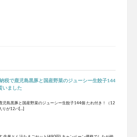
納税で鹿児島黒豚と国産野菜のジューシー生餃子144
を貰いました
児島黒豚と国産野菜のジューシー生餃子144個 たれ付き！（12
りが12パ[…]
ト
 牛丼とん汁たまごセット(490円) キャンペーン価格でしたが他