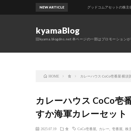
NEW ARTICLE
グッドコムアセットの株主優待が届き
kyamaBlog
旧kyama.blogdns.net 本ページの一部はプロモーショ
食
カレーハウス CoCo壱番屋 横
HOME
カレーハウス CoCo壱
すか海軍カレーセット
2025.07.19
食
CoCo壱番屋
,
カレー
,
壱番屋
,
株