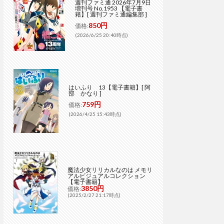
週刊ファミ通 2026年7月9日
増刊号 No.1953 【電子書
籍】[ 週刊ファミ通編集部 ]
850円
価格:
(2026/6/25 20:40時点)
はいふり 13【電子書籍】[ 阿
部 かなり ]
759円
価格:
(2026/4/25 15:43時点)
魔法少女リリカルなのは メモリ
アルビジュアルコレクション
【電子書籍】
3850円
価格:
(2025/2/27 21:17時点)