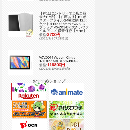
【9/1はエントリーで当店全品
最大P7倍】【在庫あり】B2 ポ
スターファイル 24枚収納 12ポ
ケット 515×728mm ベルソス
ブラック VS-Z01-BK 大きいファ
イル アニメ 保管 保存【/srm】
3700円
価格:
(2025/9/1 07:38時点)
WACOM Wacom Cintiq
16(DTK168) DTK168K4C
118800円
価格:
(2025/6/10 06:35時点)
おすすめショップ