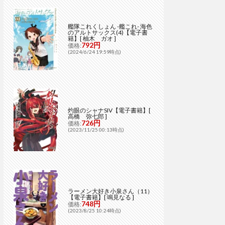
艦隊これくしょん -艦これ- 海色
のアルトサックス(4)【電子書
籍】[ 柚木 ガオ ]
792円
価格:
(2024/6/24 19:59時点)
灼眼のシャナSIV【電子書籍】[
高橋 弥七郎 ]
726円
価格:
(2023/11/25 00:13時点)
ラーメン大好き小泉さん（11）
【電子書籍】[ 鳴見なる ]
748円
価格:
(2023/8/25 10:24時点)