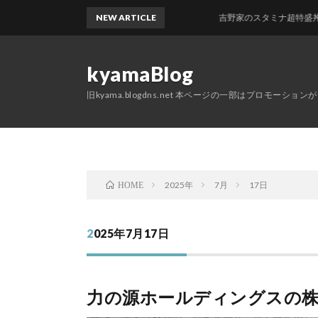
NEW ARTICLE
吉野家のスタミナ超特盛丼 + ク
kyamaBlog
旧kyama.blogdns.net 本ページの一部はプロモーショ
2025年
7月
17日
HOME
2025年7月17日
力の源ホールディングスの