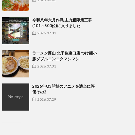
令和八年六月作戦 主力艦隊第三群
(101～500位)に入りました
2026.07.31
ラーメン豚山 北千住東口店 つけ麺小
豚ダブルニンニクマシマシ
2026.07.31
2026年Q3開始のアニメを適当に評
価その2
2026.07.29