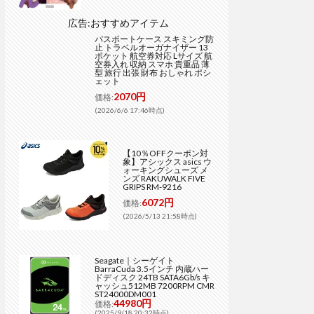
広告:おすすめアイテム
パスポートケース スキミング防
止 トラベルオーガナイザー 13
ポケット 航空券対応 Lサイズ 航
空券入れ 収納 スマホ 貴重品 薄
型 旅行 出張 財布 おしゃれ ポシ
ェット
2070円
価格:
(2026/6/6 17:46時点)
【10％OFFクーポン対
象】アシックス asics ウ
ォーキングシューズ メ
ンズ RAKUWALK FIVE
GRIPS RM-9216
6072円
価格:
(2026/5/13 21:58時点)
Seagate｜シーゲイト
BarraCuda 3.5インチ 内蔵ハー
ドディスク 24TB SATA6Gb/s キ
ャッシュ512MB 7200RPM CMR
ST24000DM001
44980円
価格:
(2025/9/18 20:32時点)