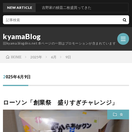
NEW ARTICLE
吉野家の鰻皿二枚盛買ってきた
kyamaBlog
旧kyama.blogdns.net 本ページの一部はプロモーションが含まれています
2025年
6月
9日
HOME
2025年6月9日
ローソン「創業祭 盛りすぎチャレンジ」
食