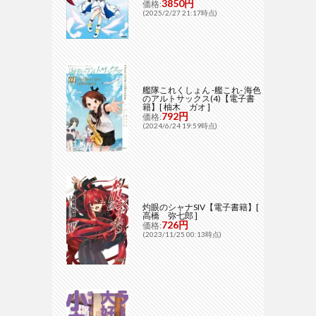
3850円
価格:
(2025/2/27 21:17時点)
艦隊これくしょん -艦これ- 海色
のアルトサックス(4)【電子書
籍】[ 柚木 ガオ ]
792円
価格:
(2024/6/24 19:59時点)
灼眼のシャナSIV【電子書籍】[
高橋 弥七郎 ]
726円
価格:
(2023/11/25 00:13時点)