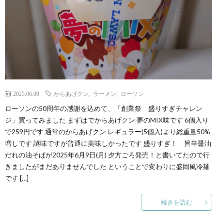
2025.06.09
からあげクン
,
ラーメン
,
ローソン
ローソンの50周年の感謝を込めて、「創業祭 盛りすぎチャレン
ジ」買ってみました まずはでからあげクン 夢のMIX味です 6個入り
で259円です 通常のからあげクン レギュラー(5個入)より総重量50%
増しです 謎味ですが普通に美味しかったです 盛りすぎ！ 旨辛醤油
だれの油そばが2025年6月9日(月) 夕方ごろ発売！と書いてたので行
きましたがまだありませんでした ということで変わりに盛岡風冷麺
です […]
続きを読む