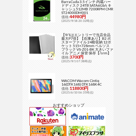
BarraCuda 3.5インチ 内蔵ハー
ドディスク 24TB SATA6Gb/s キ
ャッシュ512MB 7200RPM CMR
ST24000DM001
44980円
価格:
(2025/9/18 20:32時点)
【9/1はエントリーで当店全品
最大P7倍】【在庫あり】B2 ポ
スターファイル 24枚収納 12ポ
ケット 515×728mm ベルソス
ブラック VS-Z01-BK 大きいファ
イル アニメ 保管 保存【/srm】
3700円
価格:
(2025/9/1 07:38時点)
WACOM Wacom Cintiq
16(DTK168) DTK168K4C
118800円
価格:
(2025/6/10 06:35時点)
おすすめショップ