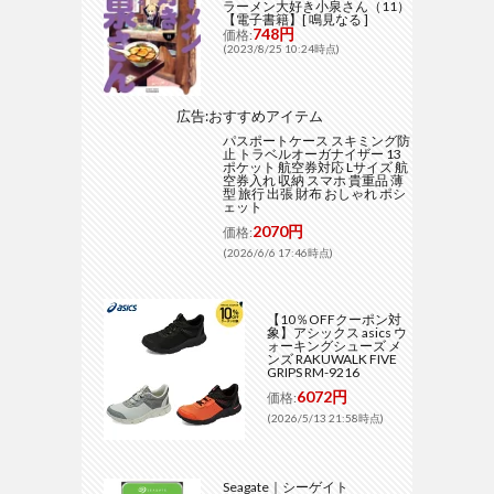
ラーメン大好き小泉さん（11）
【電子書籍】[ 鳴見なる ]
748円
価格:
(2023/8/25 10:24時点)
広告:おすすめアイテム
パスポートケース スキミング防
止 トラベルオーガナイザー 13
ポケット 航空券対応 Lサイズ 航
空券入れ 収納 スマホ 貴重品 薄
型 旅行 出張 財布 おしゃれ ポシ
ェット
2070円
価格:
(2026/6/6 17:46時点)
【10％OFFクーポン対
象】アシックス asics ウ
ォーキングシューズ メ
ンズ RAKUWALK FIVE
GRIPS RM-9216
6072円
価格:
(2026/5/13 21:58時点)
Seagate｜シーゲイト