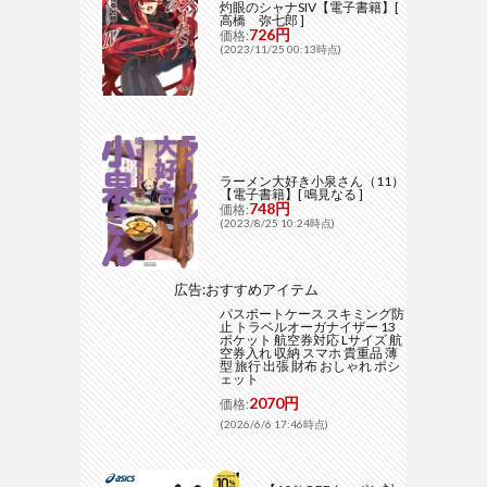
灼眼のシャナSIV【電子書籍】[
高橋 弥七郎 ]
726円
価格:
(2023/11/25 00:13時点)
ラーメン大好き小泉さん（11）
【電子書籍】[ 鳴見なる ]
748円
価格:
(2023/8/25 10:24時点)
広告:おすすめアイテム
パスポートケース スキミング防
止 トラベルオーガナイザー 13
ポケット 航空券対応 Lサイズ 航
空券入れ 収納 スマホ 貴重品 薄
型 旅行 出張 財布 おしゃれ ポシ
ェット
2070円
価格:
(2026/6/6 17:46時点)