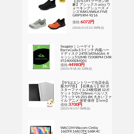
【10％OFFクーポン対
象】アシックス asics ウ
ォーキングシューズ メ
ンズ RAKUWALK FIVE
GRIPS RM-9216
6072円
価格:
(2026/5/13 21:58時点)
Seagate｜シーゲイト
BarraCuda 3.5インチ 内蔵ハー
ドディスク 24TB SATA6Gb/s キ
ャッシュ512MB 7200RPM CMR
ST24000DM001
44980円
価格:
(2025/9/18 20:32時点)
【9/1はエントリーで当店全品
最大P7倍】【在庫あり】B2 ポ
スターファイル 24枚収納 12ポ
ケット 515×728mm ベルソス
ブラック VS-Z01-BK 大きいファ
イル アニメ 保管 保存【/srm】
3700円
価格:
(2025/9/1 07:38時点)
WACOM Wacom Cintiq
16(DTK168) DTK168K4C