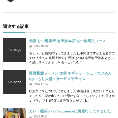
関連する記事
元祖 もつ鍋 楽天地 天神本店 もつ鍋満足コース
2015.10.08
ちょういと福岡に行ってきました 仕事関連ですがまぁ遊びで
すね 人生初の九州上陸です 元祖 もつ鍋 楽天地 天神本店とい
う所に行ってきました 食べログで[…]
豚骨醤油ラーメン 太善 ネギチャーシューつけめん
(あつもり大盛)+サービス半ライス
2014.12.24
秋葉原に来たついでに寄りました 本当は違う店に行くつもり
でしたが、花が出てたので思わず入ってしまいました 席はか
なり狭いです 1階席は食券買う人がギリ[…]
カレー機関 27th Sequenceに再度行ってきました
2023.10.21