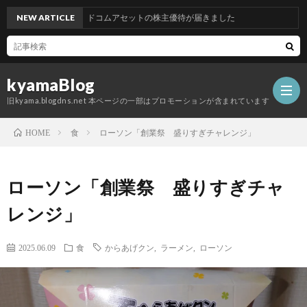
NEW ARTICLE
グッドコムアセットの株主優待が届きました
kyamaBlog
旧kyama.blogdns.net 本ページの一部はプロモーションが含まれています
食
ローソン「創業祭 盛りすぎチャレンジ」
HOME
ローソン「創業祭 盛りすぎチャ
レンジ」
2025.06.09
食
からあげクン
,
ラーメン
,
ローソン