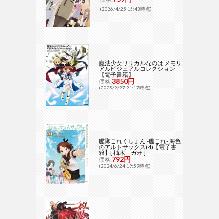
(2026/4/25 15:43時点)
魔法少女リリカルなのは メモリ
アルビジュアルコレクション
【電子書籍】
3850円
価格:
(2025/2/27 21:17時点)
艦隊これくしょん -艦これ- 海色
のアルトサックス(4)【電子書
籍】[ 柚木 ガオ ]
792円
価格:
(2024/6/24 19:59時点)