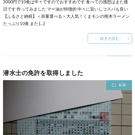
3000円で10食は中々ですのでおすすめです 食べての感想はまた後
日です 作ってみました マー油が特徴的 中々に旨いしコスパも良い
【ふるさと納税】＜容量選べる＞大人気！くまモンの熊本ラーメン
たっぷり10食 また […]
続きを読む
潜水士の免許を取得しました
私事