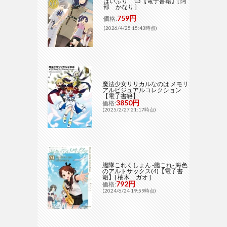
はいふり 13【電子書籍】[ 阿
部 かなり ]
759円
価格:
(2026/4/25 15:43時点)
魔法少女リリカルなのは メモリ
アルビジュアルコレクション
【電子書籍】
3850円
価格:
(2025/2/27 21:17時点)
艦隊これくしょん -艦これ- 海色
のアルトサックス(4)【電子書
籍】[ 柚木 ガオ ]
792円
価格:
(2024/6/24 19:59時点)