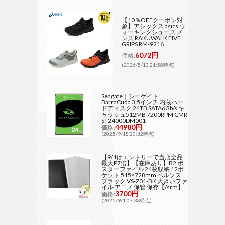
【10％OFFクーポン対
象】アシックス asics ウ
ォーキングシューズ メ
ンズ RAKUWALK FIVE
GRIPS RM-9216
6072円
価格:
(2026/5/13 21:58時点)
Seagate｜シーゲイト
BarraCuda 3.5インチ 内蔵ハー
ドディスク 24TB SATA6Gb/s キ
ャッシュ512MB 7200RPM CMR
ST24000DM001
44980円
価格:
(2025/9/18 20:32時点)
【9/1はエントリーで当店全品
最大P7倍】【在庫あり】B2 ポ
スターファイル 24枚収納 12ポ
ケット 515×728mm ベルソス
ブラック VS-Z01-BK 大きいファ
イル アニメ 保管 保存【/srm】
3700円
価格:
(2025/9/1 07:38時点)