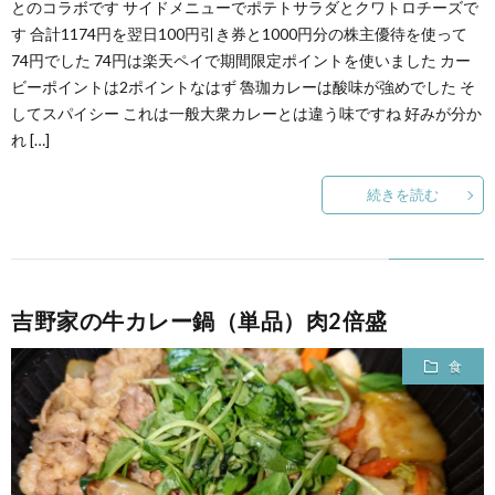
とのコラボです サイドメニューでポテトサラダとクワトロチーズで
す 合計1174円を翌日100円引き券と1000円分の株主優待を使って
74円でした 74円は楽天ペイで期間限定ポイントを使いました カー
ビーポイントは2ポイントなはず 魯珈カレーは酸味が強めでした そ
してスパイシー これは一般大衆カレーとは違う味ですね 好みが分か
れ […]
続きを読む
吉野家の牛カレー鍋（単品）肉2倍盛
食