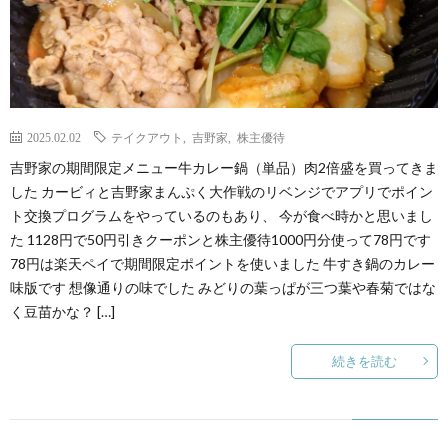
2025.02.02
テイクアウト
,
吉野家
,
株主優待
吉野家の期間限定メニュー牛カレー鍋（単品）肉2倍盛を買ってきま
した カービィと吉野家まんぷく大作戦のリベンジでアプリでポイン
ト交換プログラムをやっているのもあり、 今が食べ時かと思いまし
た 1128円で50円引きクーポンと株主優待1000円分使って78円です
78円は楽天ペイで期間限定ポイントを使いました 牛すき鍋のカレー
味版です 想像通りの味でした みどりの葉っぱが三つ葉や春菊ではな
く豆苗かな？ […]
続きを読む