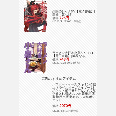
灼眼のシャナSIV【電子書籍】[
高橋 弥七郎 ]
726円
価格:
(2023/11/25 00:13時点)
ラーメン大好き小泉さん（11）
【電子書籍】[ 鳴見なる ]
748円
価格:
(2023/8/25 10:24時点)
広告:おすすめアイテム
パスポートケース スキミング防
止 トラベルオーガナイザー 13
ポケット 航空券対応 Lサイズ 航
空券入れ 収納 スマホ 貴重品 薄
型 旅行 出張 財布 おしゃれ ポシ
ェット
2070円
価格:
(2026/6/6 17:46時点)