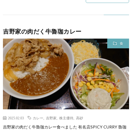
吉野家の肉だく牛魯珈カレー
食
2025.02.03
カレー
,
吉野家
,
株主優待
,
高砂
吉野家の肉だく牛魯珈カレー食べました 有名店SPICY CURRY 魯珈