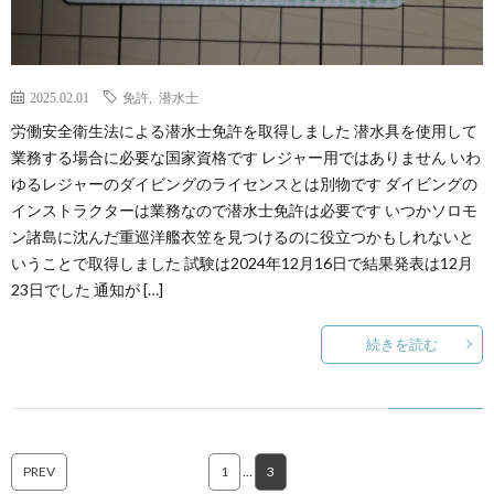
2025.02.01
免許
,
潜水士
労働安全衛生法による潜水士免許を取得しました 潜水具を使用して
業務する場合に必要な国家資格です レジャー用ではありません いわ
ゆるレジャーのダイビングのライセンスとは別物です ダイビングの
インストラクターは業務なので潜水士免許は必要です いつかソロモ
ン諸島に沈んだ重巡洋艦衣笠を見つけるのに役立つかもしれないと
いうことで取得しました 試験は2024年12月16日で結果発表は12月
23日でした 通知が […]
続きを読む
PREV
1
…
3