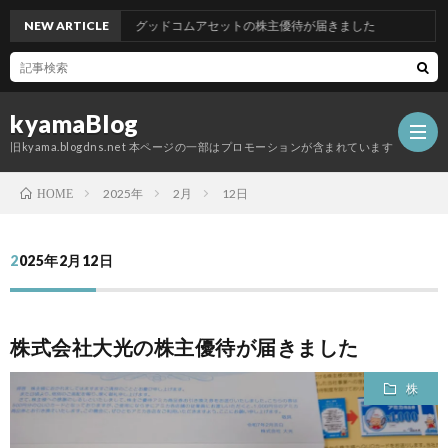
NEW ARTICLE
グッドコムアセットの株主優待が届きました
kyamaBlog
旧kyama.blogdns.net 本ページの一部はプロモーションが含まれています
2025年
2月
12日
HOME
2025年2月12日
株式会社大光の株主優待が届きました
株