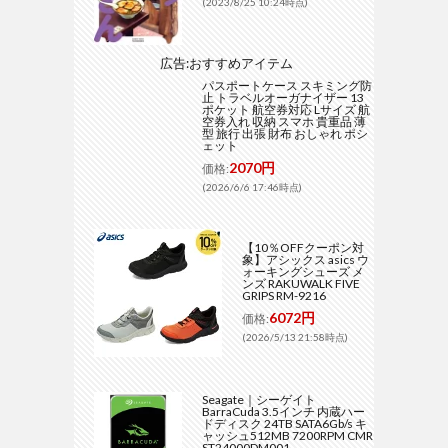
(2023/8/25 10:24時点)
広告:おすすめアイテム
パスポートケース スキミング防
止 トラベルオーガナイザー 13
ポケット 航空券対応 Lサイズ 航
空券入れ 収納 スマホ 貴重品 薄
型 旅行 出張 財布 おしゃれ ポシ
ェット
2070円
価格:
(2026/6/6 17:46時点)
【10％OFFクーポン対
象】アシックス asics ウ
ォーキングシューズ メ
ンズ RAKUWALK FIVE
GRIPS RM-9216
6072円
価格:
(2026/5/13 21:58時点)
Seagate｜シーゲイト
BarraCuda 3.5インチ 内蔵ハー
ドディスク 24TB SATA6Gb/s キ
ャッシュ512MB 7200RPM CMR
ST24000DM001