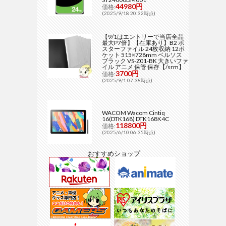
44980円
価格:
(2025/9/18 20:32時点)
【9/1はエントリーで当店全品
最大P7倍】【在庫あり】B2 ポ
スターファイル 24枚収納 12ポ
ケット 515×728mm ベルソス
ブラック VS-Z01-BK 大きいファ
イル アニメ 保管 保存【/srm】
3700円
価格:
(2025/9/1 07:38時点)
WACOM Wacom Cintiq
16(DTK168) DTK168K4C
118800円
価格:
(2025/6/10 06:35時点)
おすすめショップ