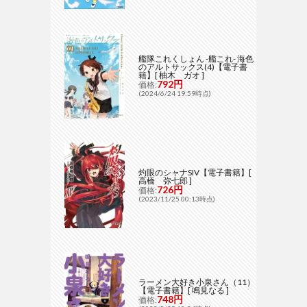
艦隊これくしょん -艦これ- 海色
のアルトサックス(4)【電子書
籍】[ 柚木 ガオ ]
792円
価格:
(2024/6/24 19:59時点)
灼眼のシャナSIV【電子書籍】[
高橋 弥七郎 ]
726円
価格:
(2023/11/25 00:13時点)
ラーメン大好き小泉さん（11）
【電子書籍】[ 鳴見なる ]
748円
価格: