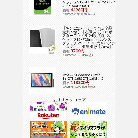
ャッシュ512MB 7200RPM CMR
ST24000DM001
44980円
価格:
(2025/9/18 20:32時点)
【9/1はエントリーで当店全品
最大P7倍】【在庫あり】B2 ポ
スターファイル 24枚収納 12ポ
ケット 515×728mm ベルソス
ブラック VS-Z01-BK 大きいファ
イル アニメ 保管 保存【/srm】
3700円
価格:
(2025/9/1 07:38時点)
WACOM Wacom Cintiq
16(DTK168) DTK168K4C
118800円
価格:
(2025/6/10 06:35時点)
おすすめショップ