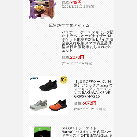
748円
価格:
(2023/8/25 10:24時点)
広告:おすすめアイテム
パスポートケース スキミング防
止 トラベルオーガナイザー 13
ポケット 航空券対応 Lサイズ 航
空券入れ 収納 スマホ 貴重品 薄
型 旅行 出張 財布 おしゃれ ポシ
ェット
2070円
価格:
(2026/6/6 17:46時点)
【10％OFFクーポン対
象】アシックス asics ウ
ォーキングシューズ メ
ンズ RAKUWALK FIVE
GRIPS RM-9216
6072円
価格:
(2026/5/13 21:58時点)
Seagate｜シーゲイト
BarraCuda 3.5インチ 内蔵ハー
ドディスク 24TB SATA6Gb/s キ