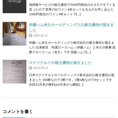
旭情報サービスの株主優待で5000円相当のカタログギフトを
貰ったので 世界の白ワイン4本セットなるものを申し込んだ
1000円相当のワイン4本セットで[…]
伊藤ハム米久ホールディングスの株主優待が届きま
した
2026.06.22
伊藤ハム米久ホールディングス株式会社の株主優待が届きま
した 伝承献呈 特選ロースハム（伊藤ハム）と米久の晩餐 達
磨スモークハム（米久）です 高級ハムで[…]
マクドナルドの株主優待が届きました
2024.09.24
日本マクドナルドホールディングス株式会社の株主優待が届
きました 100株なので1冊です。1冊6枚なので6セットです
次回12月末の権利は6月末から継続[…]
コメントを書く