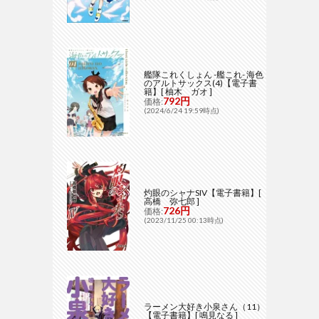
艦隊これくしょん -艦これ- 海色
のアルトサックス(4)【電子書
籍】[ 柚木 ガオ ]
792円
価格:
(2024/6/24 19:59時点)
灼眼のシャナSIV【電子書籍】[
高橋 弥七郎 ]
726円
価格:
(2023/11/25 00:13時点)
ラーメン大好き小泉さん（11）
【電子書籍】[ 鳴見なる ]