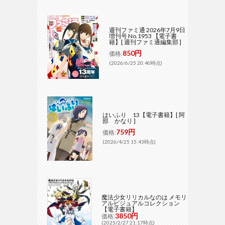
週刊ファミ通 2026年7月9日
増刊号 No.1953 【電子書
籍】[ 週刊ファミ通編集部 ]
850円
価格:
(2026/6/25 20:40時点)
はいふり 13【電子書籍】[ 阿
部 かなり ]
759円
価格:
(2026/4/25 15:43時点)
魔法少女リリカルなのは メモリ
アルビジュアルコレクション
【電子書籍】
3850円
価格:
(2025/2/27 21:17時点)