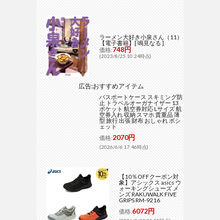
ラーメン大好き小泉さん（11）
【電子書籍】[ 鳴見なる ]
748円
価格:
(2023/8/25 10:24時点)
広告:おすすめアイテム
パスポートケース スキミング防
止 トラベルオーガナイザー 13
ポケット 航空券対応 Lサイズ 航
空券入れ 収納 スマホ 貴重品 薄
型 旅行 出張 財布 おしゃれ ポシ
ェット
2070円
価格:
(2026/6/6 17:46時点)
【10％OFFクーポン対
象】アシックス asics ウ
ォーキングシューズ メ
ンズ RAKUWALK FIVE
GRIPS RM-9216
6072円
価格: