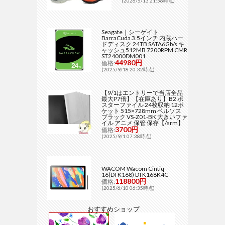
(2026/5/13 21:58時点)
Seagate｜シーゲイト
BarraCuda 3.5インチ 内蔵ハー
ドディスク 24TB SATA6Gb/s キ
ャッシュ512MB 7200RPM CMR
ST24000DM001
44980円
価格:
(2025/9/18 20:32時点)
【9/1はエントリーで当店全品
最大P7倍】【在庫あり】B2 ポ
スターファイル 24枚収納 12ポ
ケット 515×728mm ベルソス
ブラック VS-Z01-BK 大きいファ
イル アニメ 保管 保存【/srm】
3700円
価格:
(2025/9/1 07:38時点)
WACOM Wacom Cintiq
16(DTK168) DTK168K4C
118800円
価格:
(2025/6/10 06:35時点)
おすすめショップ