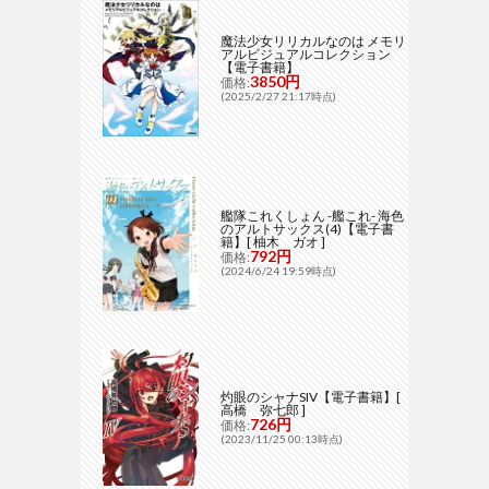
魔法少女リリカルなのは メモリ
アルビジュアルコレクション
【電子書籍】
3850円
価格:
(2025/2/27 21:17時点)
艦隊これくしょん -艦これ- 海色
のアルトサックス(4)【電子書
籍】[ 柚木 ガオ ]
792円
価格:
(2024/6/24 19:59時点)
灼眼のシャナSIV【電子書籍】[
高橋 弥七郎 ]
726円
価格:
(2023/11/25 00:13時点)