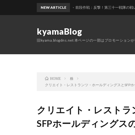
艦これ2026夏イベント 前段作戦：反撃！第三十一戦隊の戦い E1 第三十
NEW ARTICLE
kyamaBlog
旧kyama.blogdns.net 本ページの一部はプロモーショ
株
HOME
クリエイト・レストランツ・ホールディングスとSFP
クリエイト・レストラ
SFPホールディングス