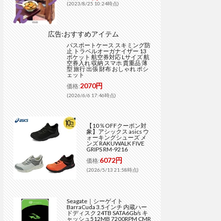
(2023/8/25 10:24時点)
広告:おすすめアイテム
パスポートケース スキミング防
止 トラベルオーガナイザー 13
ポケット 航空券対応 Lサイズ 航
空券入れ 収納 スマホ 貴重品 薄
型 旅行 出張 財布 おしゃれ ポシ
ェット
2070円
価格:
(2026/6/6 17:46時点)
【10％OFFクーポン対
象】アシックス asics ウ
ォーキングシューズ メ
ンズ RAKUWALK FIVE
GRIPS RM-9216
6072円
価格:
(2026/5/13 21:58時点)
Seagate｜シーゲイト
BarraCuda 3.5インチ 内蔵ハー
ドディスク 24TB SATA6Gb/s キ
ャッシュ512MB 7200RPM CMR