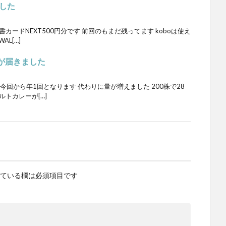
した
カードNEXT500円分です 前回のもまだ残ってます koboは使え
L[…]
待が届きました
今回から年1回となります 代わりに量が増えました 200株で28
トカレーが[…]
ている欄は必須項目です