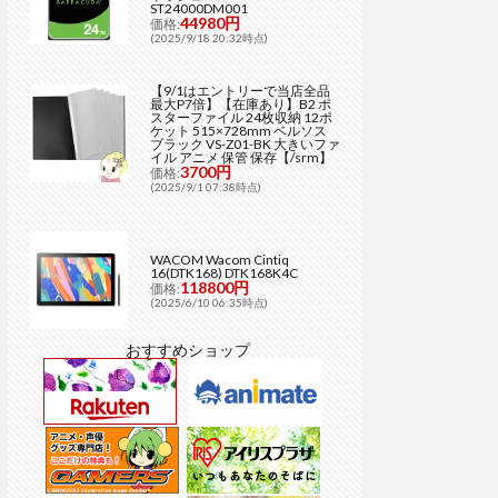
ST24000DM001
44980円
価格:
(2025/9/18 20:32時点)
【9/1はエントリーで当店全品
最大P7倍】【在庫あり】B2 ポ
スターファイル 24枚収納 12ポ
ケット 515×728mm ベルソス
ブラック VS-Z01-BK 大きいファ
イル アニメ 保管 保存【/srm】
3700円
価格:
(2025/9/1 07:38時点)
WACOM Wacom Cintiq
16(DTK168) DTK168K4C
118800円
価格:
(2025/6/10 06:35時点)
おすすめショップ