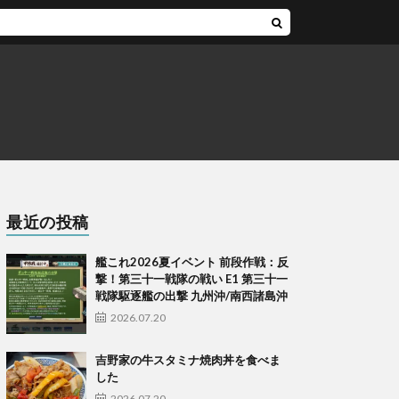
最近の投稿
艦これ2026夏イベント 前段作戦：反
撃！第三十一戦隊の戦い E1 第三十一
戦隊駆逐艦の出撃 九州沖/南西諸島沖
2026.07.20
吉野家の牛スタミナ焼肉丼を食べま
した
2026.07.20