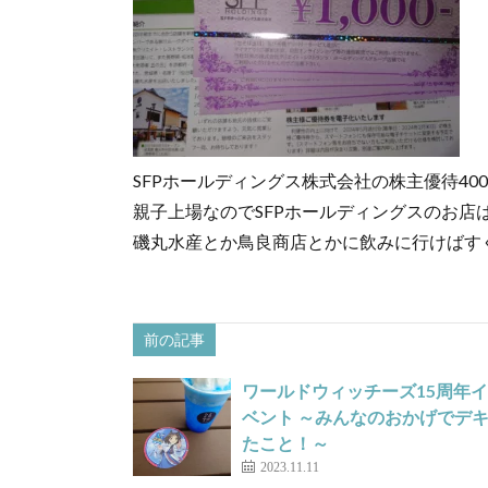
SFPホールディングス株式会社の株主優待40
親子上場なのでSFPホールディングスのお店
磯丸水産とか鳥良商店とかに飲みに行けばす
前の記事
ワールドウィッチーズ15周年イ
ベント ～みんなのおかげでデ
たこと！～
2023.11.11