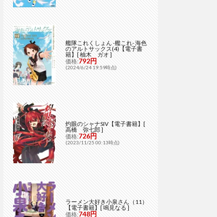
艦隊これくしょん -艦これ- 海色
のアルトサックス(4)【電子書
籍】[ 柚木 ガオ ]
792円
価格:
(2024/6/24 19:59時点)
灼眼のシャナSIV【電子書籍】[
高橋 弥七郎 ]
726円
価格:
(2023/11/25 00:13時点)
ラーメン大好き小泉さん（11）
【電子書籍】[ 鳴見なる ]
748円
価格: