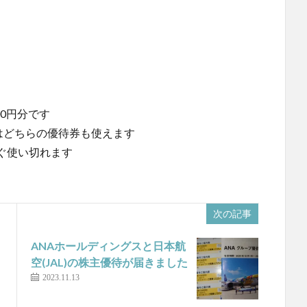
00円分です
はどちらの優待券も使えます
ぐ使い切れます
次の記事
ANAホールディングスと日本航
キ
空(JAL)の株主優待が届きました
2023.11.13