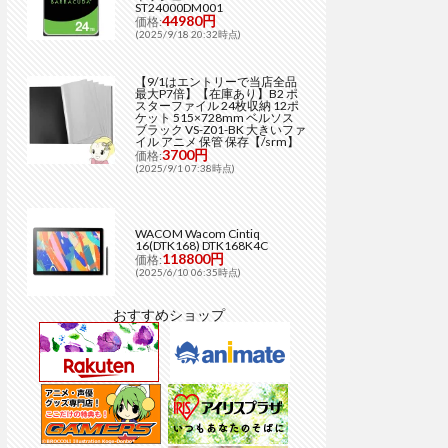
ST24000DM001
44980円
価格:
(2025/9/18 20:32時点)
【9/1はエントリーで当店全品
最大P7倍】【在庫あり】B2 ポ
スターファイル 24枚収納 12ポ
ケット 515×728mm ベルソス
ブラック VS-Z01-BK 大きいファ
イル アニメ 保管 保存【/srm】
3700円
価格:
(2025/9/1 07:38時点)
WACOM Wacom Cintiq
16(DTK168) DTK168K4C
118800円
価格:
(2025/6/10 06:35時点)
おすすめショップ