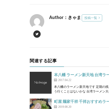
Author：きゃま
投稿一覧
関連する記事
本八幡 ラーメン新天地 台湾ラ
2017.04.22
本八幡のラーメン新天地です 定期の
う行くことはないかな 台湾ラーメン大盛り
町屋 麺家千祥 千祥おすすめラ
2019.08.20