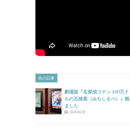
前の記事
劇場版『名探偵コナン 100万ド
ルの五稜星（みちしるべ）』観
ました
2024.04.28