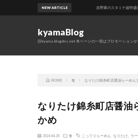
NEW ARTICLE
吉野家のスタミナ超特盛丼 + クワト
kyamaBlog
旧kyama.blogdns.net 本ページの一部はプロモーショ
食
なりたけ錦糸町店醤油らーめん
HOME
なりたけ錦糸町店醤油
かめ
2024.04.28
食
こってりらーめん なりたけ
,
ラー