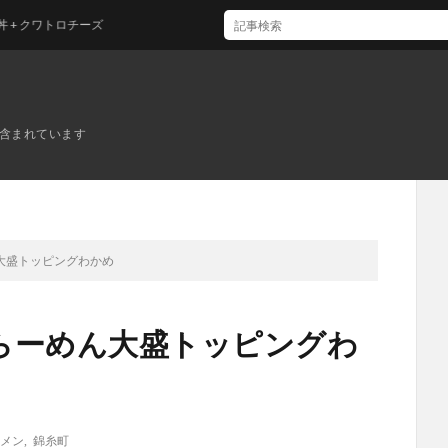
ロチーズ
ンが含まれています
大盛トッピングわかめ
らーめん大盛トッピングわ
メン
,
錦糸町