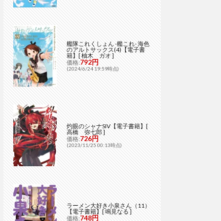
艦隊これくしょん -艦これ- 海色
のアルトサックス(4)【電子書
籍】[ 柚木 ガオ ]
792円
価格:
(2024/6/24 19:59時点)
灼眼のシャナSIV【電子書籍】[
高橋 弥七郎 ]
726円
価格:
(2023/11/25 00:13時点)
ラーメン大好き小泉さん（11）
【電子書籍】[ 鳴見なる ]
748円
価格: