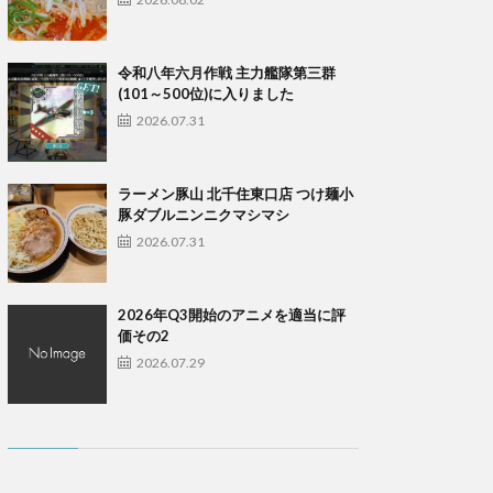
令和八年六月作戦 主力艦隊第三群
(101～500位)に入りました
2026.07.31
ラーメン豚山 北千住東口店 つけ麺小
豚ダブルニンニクマシマシ
2026.07.31
2026年Q3開始のアニメを適当に評
価その2
2026.07.29