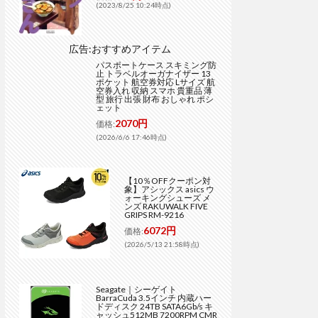
(2023/8/25 10:24時点)
広告:おすすめアイテム
パスポートケース スキミング防
止 トラベルオーガナイザー 13
ポケット 航空券対応 Lサイズ 航
空券入れ 収納 スマホ 貴重品 薄
型 旅行 出張 財布 おしゃれ ポシ
ェット
2070円
価格:
(2026/6/6 17:46時点)
【10％OFFクーポン対
象】アシックス asics ウ
ォーキングシューズ メ
ンズ RAKUWALK FIVE
GRIPS RM-9216
6072円
価格:
(2026/5/13 21:58時点)
Seagate｜シーゲイト
BarraCuda 3.5インチ 内蔵ハー
ドディスク 24TB SATA6Gb/s キ
ャッシュ512MB 7200RPM CMR