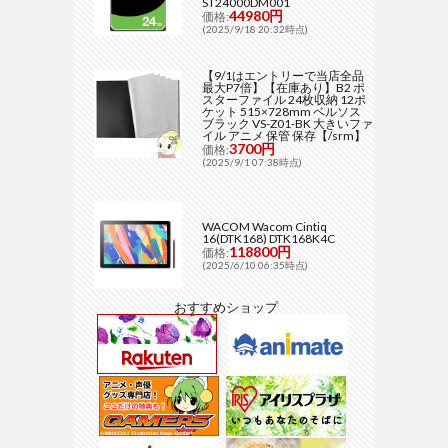
ST24000DM001
44980円
価格:
(2025/9/18 20:32時点)
【9/1はエントリーで当店全品
最大P7倍】【在庫あり】B2 ポ
スターファイル 24枚収納 12ポ
ケット 515×728mm ベルソス
ブラック VS-Z01-BK 大きいファ
イル アニメ 保管 保存【/srm】
3700円
価格:
(2025/9/1 07:38時点)
WACOM Wacom Cintiq
16(DTK168) DTK168K4C
118800円
価格:
(2025/6/10 06:35時点)
おすすめショップ