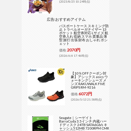
(2023/8/25 10:24時点)
広告:おすすめアイテム
パスポートケース スキミング防
止 トラベルオーガナイザー 13
ポケット 航空券対応 Lサイズ 航
空券入れ 収納 スマホ 貴重品 薄
型 旅行 出張 財布 おしゃれ ポシ
ェット
2070円
価格:
(2026/6/6 17:46時点)
【10％OFFクーポン対
象】アシックス asics ウ
ォーキングシューズ メ
ンズ RAKUWALK FIVE
GRIPS RM-9216
6072円
価格:
(2026/5/13 21:58時点)
Seagate｜シーゲイト
BarraCuda 3.5インチ 内蔵ハー
ドディスク 24TB SATA6Gb/s キ
ャッシュ512MB 7200RPM CMR