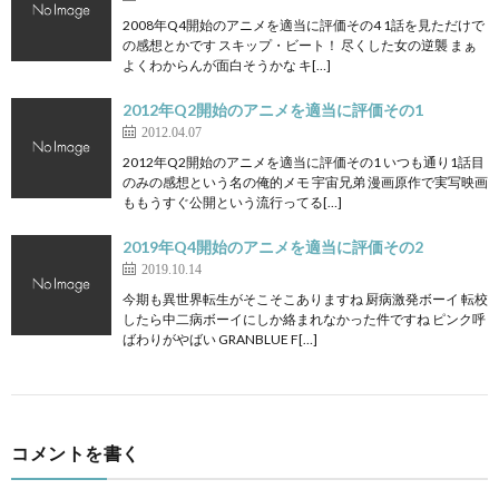
2008年Q4開始のアニメを適当に評価その4 1話を見ただけで
の感想とかです スキップ・ビート！ 尽くした女の逆襲 まぁ
よくわからんが面白そうかな キ[…]
2012年Q2開始のアニメを適当に評価その1
2012.04.07
2012年Q2開始のアニメを適当に評価その1 いつも通り1話目
のみの感想という名の俺的メモ 宇宙兄弟 漫画原作で実写映画
ももうすぐ公開という流行ってる[…]
2019年Q4開始のアニメを適当に評価その2
2019.10.14
今期も異世界転生がそこそこありますね 厨病激発ボーイ 転校
したら中二病ボーイにしか絡まれなかった件ですね ピンク呼
ばわりがやばい GRANBLUE F[…]
コメントを書く