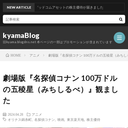
NEW ARTICLE
グッドコムアセットの株主優待が届きました
kyamaBlog
旧kyama.blogdns.net 本ページの一部はプロモーションが含まれています
アニメ
劇場版『名探偵コナン 100万ドルの五稜星（みち
HOME
劇場版『名探偵コナン 100万ドル
の五稜星（みちしるべ）』観まし
た
2024.04.28
アニメ
オリナス錦糸町
,
名探偵コナン
,
映画
,
東京楽天地
,
株主優待