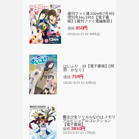
週刊ファミ通 2026年7月9日
増刊号 No.1953 【電子書
籍】[ 週刊ファミ通編集部 ]
850円
価格:
(2026/6/25 20:40時点)
はいふり 13【電子書籍】[ 阿
部 かなり ]
759円
価格:
(2026/4/25 15:43時点)
魔法少女リリカルなのは メモリ
アルビジュアルコレクション
【電子書籍】
3850円
価格:
(2025/2/27 21:17時点)