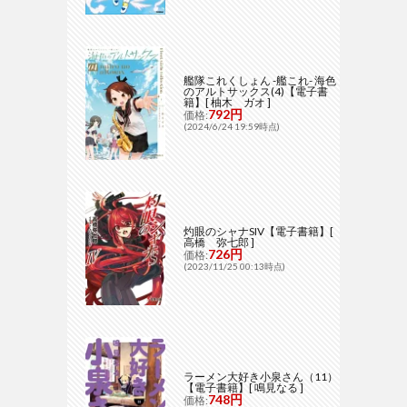
艦隊これくしょん -艦これ- 海色
のアルトサックス(4)【電子書
籍】[ 柚木 ガオ ]
792円
価格:
(2024/6/24 19:59時点)
灼眼のシャナSIV【電子書籍】[
高橋 弥七郎 ]
726円
価格:
(2023/11/25 00:13時点)
ラーメン大好き小泉さん（11）
【電子書籍】[ 鳴見なる ]
748円
価格: