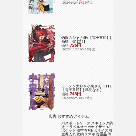
(2024/6/24 19:59時点)
灼眼のシャナSIV【電子書籍】[
高橋 弥七郎 ]
726円
価格:
(2023/11/25 00:13時点)
ラーメン大好き小泉さん（11）
【電子書籍】[ 鳴見なる ]
748円
価格:
(2023/8/25 10:24時点)
広告:おすすめアイテム
パスポートケース スキミング防
止 トラベルオーガナイザー 13
ポケット 航空券対応 Lサイズ 航
空券入れ 収納 スマホ 貴重品 薄