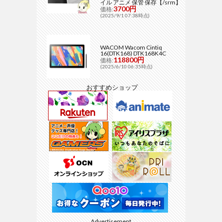
イル アニメ 保管 保存【/srm】
3700円
価格:
(2025/9/1 07:38時点)
WACOM Wacom Cintiq
16(DTK168) DTK168K4C
118800円
価格:
(2025/6/10 06:35時点)
おすすめショップ
Advertisement