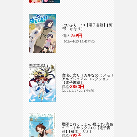
はいふり 13【電子書籍】[ 阿
部 かなり ]
759円
価格:
(2026/4/25 15:43時点)
魔法少女リリカルなのは メモリ
アルビジュアルコレクション
【電子書籍】
3850円
価格:
(2025/2/27 21:17時点)
艦隊これくしょん -艦これ- 海色
のアルトサックス(4)【電子書
籍】[ 柚木 ガオ ]
792円
価格: