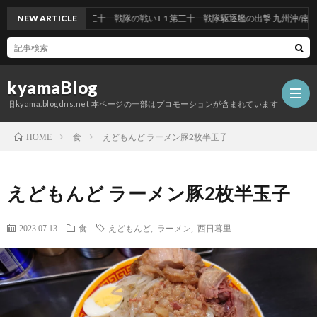
作戦：反撃！第三十一戦隊の戦い E1 第三十一戦隊駆逐艦の出撃 九州沖/南西諸島沖
NEW ARTICLE
kyamaBlog
旧kyama.blogdns.net 本ページの一部はプロモーションが含まれています
食
えどもんど ラーメン豚2枚半玉子
HOME
えどもんど ラーメン豚2枚半玉子
2023.07.13
食
えどもんど
,
ラーメン
,
西日暮里