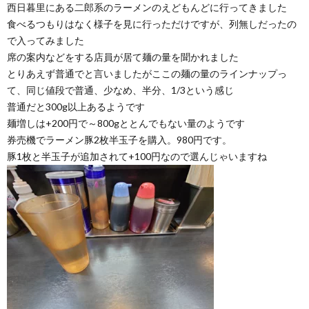
西日暮里にある二郎系のラーメンのえどもんどに行ってきました
食べるつもりはなく様子を見に行っただけですが、列無しだったの
で入ってみました
席の案内などをする店員が居て麺の量を聞かれました
とりあえず普通でと言いましたがここの麺の量のラインナップっ
て、同じ値段で普通、少なめ、半分、1/3という感じ
普通だと300g以上あるようです
麺増しは+200円で～800gととんでもない量のようです
券売機でラーメン豚2枚半玉子を購入。980円です。
豚1枚と半玉子が追加されて+100円なので選んじゃいますね