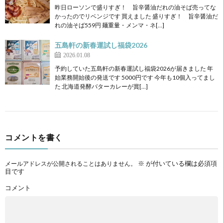
昨日ローソンで盛りすぎ！ 旨辛醤油だれの油そば売ってな
かったのでリベンジです 買えました 盛りすぎ！ 旨辛醤油だ
れの油そば559円 麺重量・メンマ・ネ[…]
五島軒の新春運試し福袋2026
2026.01.08
予約していた五島軒の新春運試し福袋2026が届きました 年
始業務開始後の発送です 5000円です 今年も10個入ってまし
た 北海道発酵バターカレーが賞[…]
コメントを書く
※
が付いている欄は必須項
メールアドレスが公開されることはありません。
目です
コメント