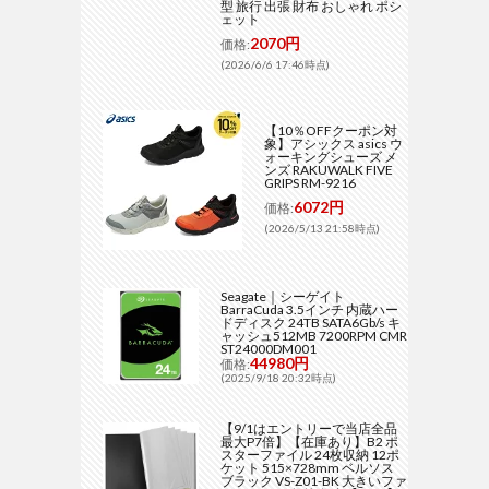
型 旅行 出張 財布 おしゃれ ポシ
ェット
2070円
価格:
(2026/6/6 17:46時点)
【10％OFFクーポン対
象】アシックス asics ウ
ォーキングシューズ メ
ンズ RAKUWALK FIVE
GRIPS RM-9216
6072円
価格:
(2026/5/13 21:58時点)
Seagate｜シーゲイト
BarraCuda 3.5インチ 内蔵ハー
ドディスク 24TB SATA6Gb/s キ
ャッシュ512MB 7200RPM CMR
ST24000DM001
44980円
価格:
(2025/9/18 20:32時点)
【9/1はエントリーで当店全品
最大P7倍】【在庫あり】B2 ポ
スターファイル 24枚収納 12ポ
ケット 515×728mm ベルソス
ブラック VS-Z01-BK 大きいファ