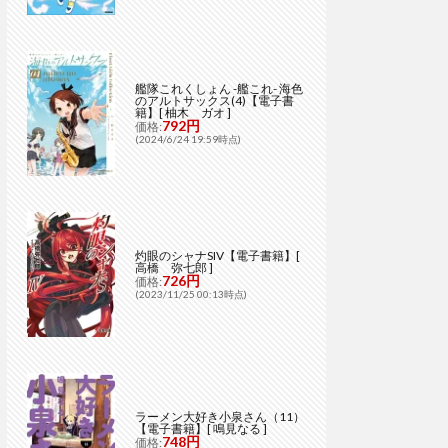
艦隊これくしょん -艦これ- 海色
のアルトサックス(4)【電子書
籍】[ 柚木 ガオ ]
792円
価格:
(2024/6/24 19:59時点)
灼眼のシャナSIV【電子書籍】[
高橋 弥七郎 ]
726円
価格:
(2023/11/25 00:13時点)
ラーメン大好き小泉さん（11）
【電子書籍】[ 鳴見なる ]
748円
価格: