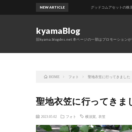
NEW ARTICLE
グッドコムアセットの株主優待が届き
kyamaBlog
旧kyama.blogdns.net 本ページの一部はプロモーショ
フォト
聖地衣笠に行ってきました
HOME
聖地衣笠に行ってきま
2023.05.02
フォト
横須賀
,
衣笠