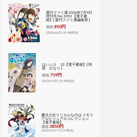
週刊ファミ通 2026年7月9日
増刊号 No.1953 【電子書
籍】[ 週刊ファミ通編集部 ]
850円
価格:
(2026/6/25 20:40時点)
はいふり 13【電子書籍】[ 阿
部 かなり ]
759円
価格:
(2026/4/25 15:43時点)
魔法少女リリカルなのは メモリ
アルビジュアルコレクション
【電子書籍】
3850円
価格:
(2025/2/27 21:17時点)