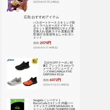
(2023/8/25 10:24時点)
広告:おすすめアイテム
パスポートケース スキミング防
止 トラベルオーガナイザー 13
ポケット 航空券対応 Lサイズ 航
空券入れ 収納 スマホ 貴重品 薄
型 旅行 出張 財布 おしゃれ ポシ
ェット
2070円
価格:
(2026/6/6 17:46時点)
【10％OFFクーポン対
象】アシックス asics ウ
ォーキングシューズ メ
ンズ RAKUWALK FIVE
GRIPS RM-9216
6072円
価格:
(2026/5/13 21:58時点)
Seagate｜シーゲイト
BarraCuda 3.5インチ 内蔵ハー
ドディスク 24TB SATA6Gb/s キ
ャッシュ512MB 7200RPM CMR