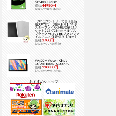
ST24000DM001
44980円
価格:
(2025/9/18 20:32時点)
【9/1はエントリーで当店全品
最大P7倍】【在庫あり】B2 ポ
スターファイル 24枚収納 12ポ
ケット 515×728mm ベルソス
ブラック VS-Z01-BK 大きいファ
イル アニメ 保管 保存【/srm】
3700円
価格:
(2025/9/1 07:38時点)
WACOM Wacom Cintiq
16(DTK168) DTK168K4C
118800円
価格:
(2025/6/10 06:35時点)
おすすめショップ