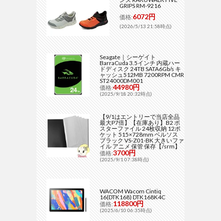
GRIPS RM-9216
6072円
価格:
(2026/5/13 21:58時点)
Seagate｜シーゲイト
BarraCuda 3.5インチ 内蔵ハー
ドディスク 24TB SATA6Gb/s キ
ャッシュ512MB 7200RPM CMR
ST24000DM001
44980円
価格:
(2025/9/18 20:32時点)
【9/1はエントリーで当店全品
最大P7倍】【在庫あり】B2 ポ
スターファイル 24枚収納 12ポ
ケット 515×728mm ベルソス
ブラック VS-Z01-BK 大きいファ
イル アニメ 保管 保存【/srm】
3700円
価格:
(2025/9/1 07:38時点)
WACOM Wacom Cintiq
16(DTK168) DTK168K4C
118800円
価格:
(2025/6/10 06:35時点)