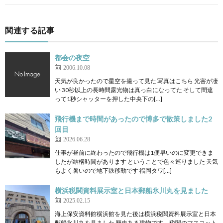
関連する記事
都会の夜空
2006.10.08
天気が良かったので星空を撮って見た 写真はこちら 光害が凄
い 30秒以上の長時間露光物は真っ白になってた そして間違
って1秒シャッターを押した中央下の[…]
飛行機まで時間があったので博多で散策しました2
回目
2026.06.28
仕事が昼前に終わったので飛行機は1便早いのに変更できま
したが結構時間があります ということで色々巡りました 天気
もよく暑いので地下鉄移動です 福岡タワ[…]
横浜税関資料展示室と日本郵船氷川丸を見ました
2025.02.15
海上保安資料館横浜館を見た後は横浜税関資料展示室と日本
郵船氷川丸を見ました 歴史ある建物です。税関のマスコット