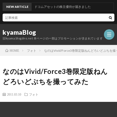
NEW ARTICLE
グッドコムアセットの株主優待が届きました
kyamaBlog
旧kyama.blogdns.net 本ページの一部はプロモーションが含まれています
フォト
なのはVivid/Force3巻限定版ねんどろいどぷちを
HOME
なのはVivid/Force3巻限定版ねん
どろいどぷちを撮ってみた
2011.03.10
フォト