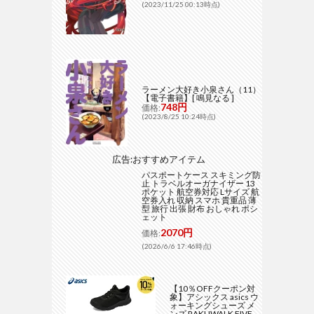
(2023/11/25 00:13時点)
ラーメン大好き小泉さん（11）
【電子書籍】[ 鳴見なる ]
748円
価格:
(2023/8/25 10:24時点)
広告:おすすめアイテム
パスポートケース スキミング防
止 トラベルオーガナイザー 13
ポケット 航空券対応 Lサイズ 航
空券入れ 収納 スマホ 貴重品 薄
型 旅行 出張 財布 おしゃれ ポシ
ェット
2070円
価格:
(2026/6/6 17:46時点)
【10％OFFクーポン対
象】アシックス asics ウ
ォーキングシューズ メ
ンズ RAKUWALK FIVE