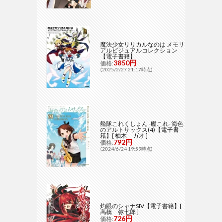
魔法少女リリカルなのは メモリ
アルビジュアルコレクション
【電子書籍】
3850円
価格:
(2025/2/27 21:17時点)
艦隊これくしょん -艦これ- 海色
のアルトサックス(4)【電子書
籍】[ 柚木 ガオ ]
792円
価格:
(2024/6/24 19:59時点)
灼眼のシャナSIV【電子書籍】[
高橋 弥七郎 ]
726円
価格: