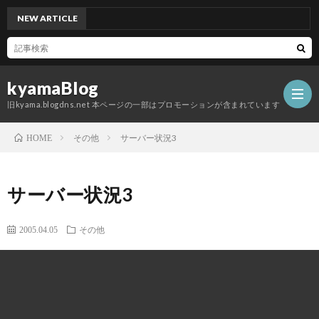
皿二枚盛買ってきた
NEW ARTICLE
kyamaBlog
旧kyama.blogdns.net 本ページの一部はプロモーションが含まれています
その他
サーバー状況3
HOME
サーバー状況3
2005.04.05
その他