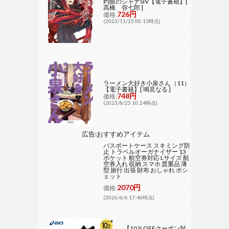
灼眼のシャナSIV【電子書籍】[
高橋 弥七郎 ]
726円
価格:
(2023/11/25 00:13時点)
ラーメン大好き小泉さん（11）
【電子書籍】[ 鳴見なる ]
748円
価格:
(2023/8/25 10:24時点)
広告:おすすめアイテム
パスポートケース スキミング防
止 トラベルオーガナイザー 13
ポケット 航空券対応 Lサイズ 航
空券入れ 収納 スマホ 貴重品 薄
型 旅行 出張 財布 おしゃれ ポシ
ェット
2070円
価格:
(2026/6/6 17:46時点)
【10％OFFクーポン対