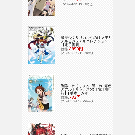
(2026/4/25 15:43時点)
魔法少女リリカルなのは メモリ
アルビジュアルコレクション
【電子書籍】
3850円
価格:
(2025/2/27 21:17時点)
艦隊これくしょん -艦これ- 海色
のアルトサックス(4)【電子書
籍】[ 柚木 ガオ ]
792円
価格:
(2024/6/24 19:59時点)