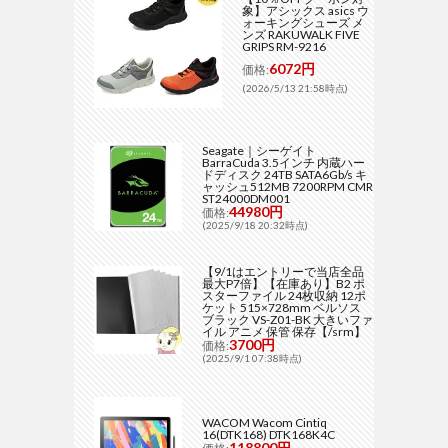
象】アシックス asics ウ
ォーキングシューズ メ
ンズ RAKUWALK FIVE
GRIPS RM-9216
6072円
価格:
(2026/5/13 21:58時点)
Seagate｜シーゲイト
BarraCuda 3.5インチ 内蔵ハー
ドディスク 24TB SATA6Gb/s キ
ャッシュ512MB 7200RPM CMR
ST24000DM001
44980円
価格:
(2025/9/18 20:32時点)
【9/1はエントリーで当店全品
最大P7倍】【在庫あり】B2 ポ
スターファイル 24枚収納 12ポ
ケット 515×728mm ベルソス
ブラック VS-Z01-BK 大きいファ
イル アニメ 保管 保存【/srm】
3700円
価格:
(2025/9/1 07:38時点)
WACOM Wacom Cintiq
16(DTK168) DTK168K4C
118800円