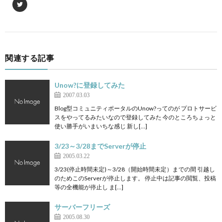
関連する記事
Unow?に登録してみた
2007.03.03
Blog型コミュニティポータルのUnow?ってのが プロトサービ
スをやってるみたいなので登録してみた 今のところちょっと
使い勝手がいまいちな感じ 新し[…]
3/23～3/28までServerが停止
2005.03.22
3/23(停止時間未定)～3/28（開始時間未定）までの間 引越し
のためこのServerが停止します。 停止中は記事の閲覧、投稿
等の全機能が停止し ま[…]
サーバーフリーズ
2005.08.30