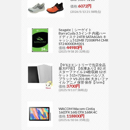
6072円
価格:
(2026/5/13 21:58時点)
Seagate｜シーゲイト
BarraCuda 3.5インチ 内蔵ハー
ドディスク 24TB SATA6Gb/s キ
ャッシュ512MB 7200RPM CMR
ST24000DM001
44980円
価格:
(2025/9/18 20:32時点)
【9/1はエントリーで当店全品
最大P7倍】【在庫あり】B2 ポ
スターファイル 24枚収納 12ポ
ケット 515×728mm ベルソス
ブラック VS-Z01-BK 大きいファ
イル アニメ 保管 保存【/srm】
3700円
価格:
(2025/9/1 07:38時点)
WACOM Wacom Cintiq
16(DTK168) DTK168K4C
118800円
価格:
(2025/6/10 06:35時点)