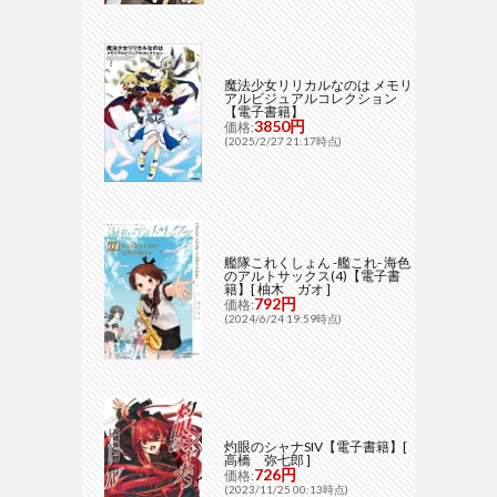
魔法少女リリカルなのは メモリ
アルビジュアルコレクション
【電子書籍】
3850円
価格:
(2025/2/27 21:17時点)
艦隊これくしょん -艦これ- 海色
のアルトサックス(4)【電子書
籍】[ 柚木 ガオ ]
792円
価格:
(2024/6/24 19:59時点)
灼眼のシャナSIV【電子書籍】[
高橋 弥七郎 ]
726円
価格:
(2023/11/25 00:13時点)