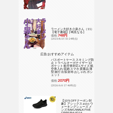
ラーメン大好き小泉さん（11）
【電子書籍】[ 鳴見なる ]
748円
価格:
(2023/8/25 10:24時点)
広告:おすすめアイテム
パスポートケース スキミング防
止 トラベルオーガナイザー 13
ポケット 航空券対応 Lサイズ 航
空券入れ 収納 スマホ 貴重品 薄
型 旅行 出張 財布 おしゃれ ポシ
ェット
2070円
価格:
(2026/6/6 17:46時点)
【10％OFFクーポン対
象】アシックス asics ウ
ォーキングシューズ メ
ンズ RAKUWALK FIVE
GRIPS RM-9216