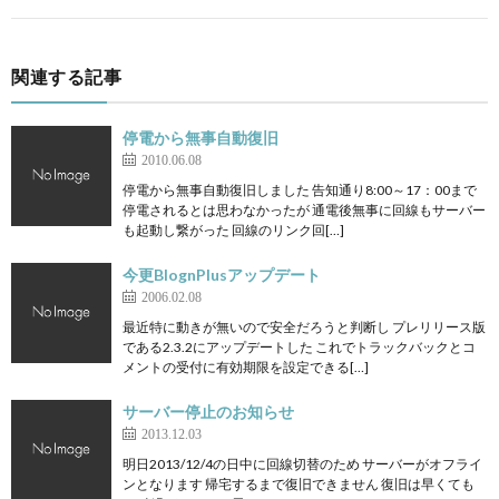
関連する記事
停電から無事自動復旧
2010.06.08
停電から無事自動復旧しました 告知通り8:00～17：00まで
停電されるとは思わなかったが 通電後無事に回線もサーバー
も起動し繋がった 回線のリンク回[…]
今更BlognPlusアップデート
2006.02.08
最近特に動きが無いので安全だろうと判断し プレリリース版
である2.3.2にアップデートした これでトラックバックとコ
メントの受付に有効期限を設定できる[…]
サーバー停止のお知らせ
2013.12.03
明日2013/12/4の日中に回線切替のため サーバーがオフライ
ンとなります 帰宅するまで復旧できません 復旧は早くても