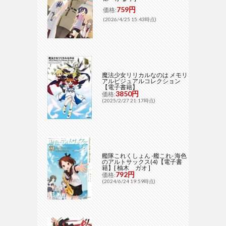
759円
価格:
(2026/4/25 15:43時点)
魔法少女リリカルなのは メモリ
アルビジュアルコレクション
【電子書籍】
3850円
価格:
(2025/2/27 21:17時点)
艦隊これくしょん -艦これ- 海色
のアルトサックス(4)【電子書
籍】[ 柚木 ガオ ]
792円
価格:
(2024/6/24 19:59時点)