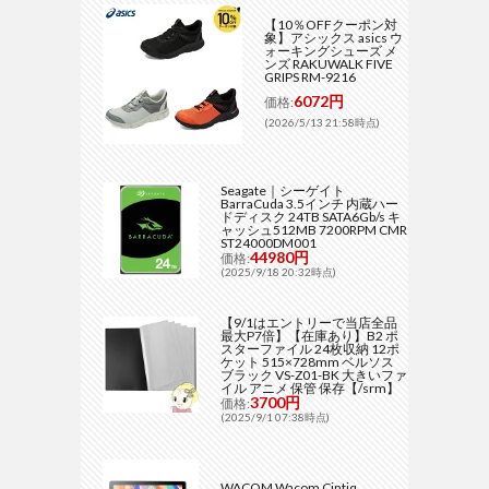
【10％OFFクーポン対
象】アシックス asics ウ
ォーキングシューズ メ
ンズ RAKUWALK FIVE
GRIPS RM-9216
6072円
価格:
(2026/5/13 21:58時点)
Seagate｜シーゲイト
BarraCuda 3.5インチ 内蔵ハー
ドディスク 24TB SATA6Gb/s キ
ャッシュ512MB 7200RPM CMR
ST24000DM001
44980円
価格:
(2025/9/18 20:32時点)
【9/1はエントリーで当店全品
最大P7倍】【在庫あり】B2 ポ
スターファイル 24枚収納 12ポ
ケット 515×728mm ベルソス
ブラック VS-Z01-BK 大きいファ
イル アニメ 保管 保存【/srm】
3700円
価格:
(2025/9/1 07:38時点)
WACOM Wacom Cintiq