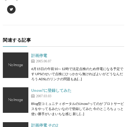
関連する記事
計画停電
2005.06.07
6月15日の午前10～12時で法定点検のため停電になる予定で
す UPSのせいで点検にひっかから無ければよいがどうなんだ
ろう ADSLのリンクの問題もあ[…]
Unow?に登録してみた
2007.03.03
Blog型コミュニティポータルのUnow?ってのが プロトサービ
スをやってるみたいなので登録してみた 今のところちょっと
使い勝手がいまいちな感じ 新し[…]
計画停電 その2