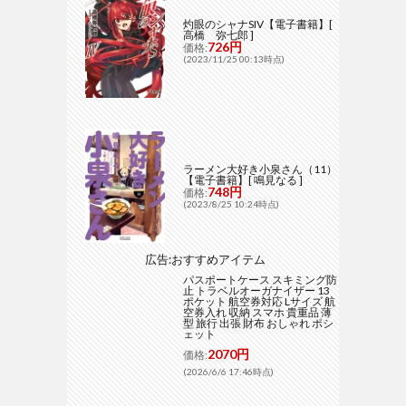
灼眼のシャナSIV【電子書籍】[
高橋 弥七郎 ]
726円
価格:
(2023/11/25 00:13時点)
ラーメン大好き小泉さん（11）
【電子書籍】[ 鳴見なる ]
748円
価格:
(2023/8/25 10:24時点)
広告:おすすめアイテム
パスポートケース スキミング防
止 トラベルオーガナイザー 13
ポケット 航空券対応 Lサイズ 航
空券入れ 収納 スマホ 貴重品 薄
型 旅行 出張 財布 おしゃれ ポシ
ェット
2070円
価格:
(2026/6/6 17:46時点)