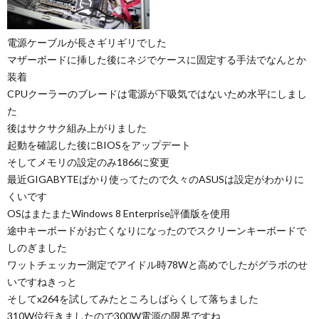
電源ケーブルが長さギリギリでした
マザーボードに挿した後にネジでケースに固定する手法でなんとか
装着
CPUクーラーのブレードは電源が下吸気ではないため水平にしまし
た
後はサクサク組み上がりました
起動を確認した後にBIOSをアップデート
そしてメモリの設定のみ1866に変更
最近GIGABYTEばかり使ってたので久々のASUSは設定がわかりに
くいです
OSはまたまたWindows 8 Enterprise評価版を使用
途中キーボードがお亡くなりになったのでスクリーンキーボードで
しのぎました
ワットチェッカー測定でアイドル時78Wと高めでしたがグラボのせ
いですねきっと
そしてx264を試してみたところしばらくして落ちました
310W位行きましたので300W電源の限界ですね