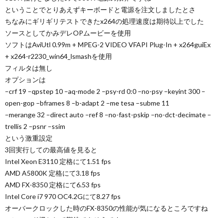
ということでとりあえずキーボードと電源を注文しましたとさ
ちなみにギリギリテストできたx264の処理速度は期待以上でした
ソースとしてかみデレOPムービーを使用
ソフトはAviUtl 0.99m + MPEG-2 VIDEO VFAPI Plug-In + x264guiEx
+ x264-r2230_win64_lsmashを使用
フィルタは無し
オプションは
–crf 19 –qpstep 10 –aq-mode 2 –psy-rd 0:0 –no-psy –keyint 300 –
open-gop –bframes 8 –b-adapt 2 –me tesa –subme 11
–merange 32 –direct auto –ref 8 –no-fast-pskip –no-dct-decimate –
trellis 2 –psnr –ssim
という激重設定
3回実行しての最高値を見ると
Intel Xeon E3110 定格にて1.51 fps
AMD A5800K 定格にて3.18 fps
AMD FX-8350 定格にて6.53 fps
Intel Core i7 970 OC4.2Gにて8.27 fps
オーバークロックした時のFX-8350の性能が気になるところですね