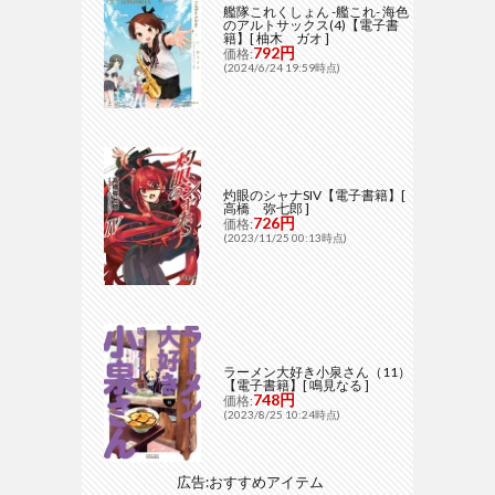
艦隊これくしょん -艦これ- 海色
のアルトサックス(4)【電子書
籍】[ 柚木 ガオ ]
792円
価格:
(2024/6/24 19:59時点)
灼眼のシャナSIV【電子書籍】[
高橋 弥七郎 ]
726円
価格:
(2023/11/25 00:13時点)
ラーメン大好き小泉さん（11）
【電子書籍】[ 鳴見なる ]
748円
価格:
(2023/8/25 10:24時点)
広告:おすすめアイテム