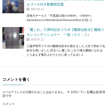
ルゴール付き数量限定盤
2023.02.23
深海大サーカス「不思議の国の1YB3H」-1YB3H’s
Adventures in Wonderland-Memorial Box 公式[…]
「艦これ」六周年記念コラボ【艦娘化粧水】艦娘ス
キンコンディショナー 一型（ＳＣ－１）
2019.07.22
三越伊勢丹コラボの艦娘化粧水が届きました 人生で初めて化
粧水を買いました 恐るべし艦これ これで俺も艦娘になれる
とりあえず風呂上がりとかに使ってみま[…]
コメントを書く
※
が付いている欄は必須項
メールアドレスが公開されることはありません。
目です
コメント