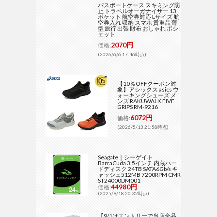
パスポートケース スキミング防
止 トラベルオーガナイザー 13
ポケット 航空券対応 Lサイズ 航
空券入れ 収納 スマホ 貴重品 薄
型 旅行 出張 財布 おしゃれ ポシ
ェット
2070円
価格:
(2026/6/6 17:46時点)
【10％OFFクーポン対
象】アシックス asics ウ
ォーキングシューズ メ
ンズ RAKUWALK FIVE
GRIPS RM-9216
6072円
価格:
(2026/5/13 21:58時点)
Seagate｜シーゲイト
BarraCuda 3.5インチ 内蔵ハー
ドディスク 24TB SATA6Gb/s キ
ャッシュ512MB 7200RPM CMR
ST24000DM001
44980円
価格:
(2025/9/18 20:32時点)
【9/1はエントリーで当店全品