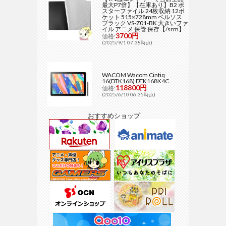
最大P7倍】【在庫あり】B2 ポ
スターファイル 24枚収納 12ポ
ケット 515×728mm ベルソス
ブラック VS-Z01-BK 大きいファ
イル アニメ 保管 保存【/srm】
3700円
価格:
(2025/9/1 07:38時点)
WACOM Wacom Cintiq
16(DTK168) DTK168K4C
118800円
価格:
(2025/6/10 06:35時点)
おすすめショップ