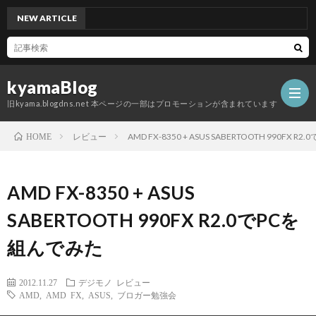
NEW ARTICLE
グッ
kyamaBlog
旧kyama.blogdns.net 本ページの一部はプロモーションが含まれています
レビュー
AMD FX-8350 + ASUS SABERTOOTH 990FX 
HOME
AMD FX-8350 + ASUS
SABERTOOTH 990FX R2.0でPCを
組んでみた
2012.11.27
デジモノ
レビュー
AMD
,
AMD FX
,
ASUS
,
ブロガー勉強会