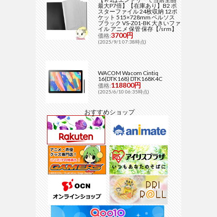
最大P7倍】【在庫あり】B2 ポ
スターファイル 24枚収納 12ポ
ケット 515×728mm ベルソス
ブラック VS-Z01-BK 大きいファ
イル アニメ 保管 保存【/srm】
3700円
価格:
(2025/9/1 07:38時点)
WACOM Wacom Cintiq
16(DTK168) DTK168K4C
118800円
価格:
(2025/6/10 06:35時点)
おすすめショップ