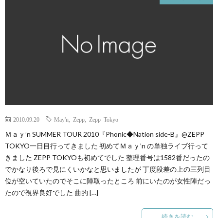
2010.09.20
May'n
,
Zepp
,
Zepp Tokyo
Ｍａｙ’n SUMMER TOUR 2010『Phonic◆Nation side-B』@ZEPP
TOKYO一日目行ってきました 初めてＭａｙ’n の単独ライブ行って
きました ZEPP TOKYOも初めてでした 整理番号は1582番だったの
でかなり後ろで見にくいかなと思いましたが 丁度段差の上の三列目
位が空いていたのでそこに陣取ったところ 前にいたのが女性陣だっ
たので視界良好でした 曲的 […]
続きを読む