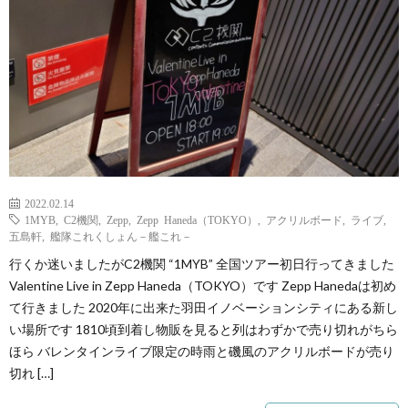
2022.02.14
1MYB
,
C2機関
,
Zepp
,
Zepp Haneda（TOKYO）
,
アクリルボード
,
ライブ
,
五島軒
,
艦隊これくしょん－艦これ－
行くか迷いましたがC2機関 “1MYB” 全国ツアー初日行ってきました
Valentine Live in Zepp Haneda（TOKYO）です Zepp Hanedaは初め
て行きました 2020年に出来た羽田イノベーションシティにある新し
い場所です 1810頃到着し物販を見ると列はわずかで売り切れがちら
ほら バレンタインライブ限定の時雨と磯風のアクリルボードが売り
切れ […]