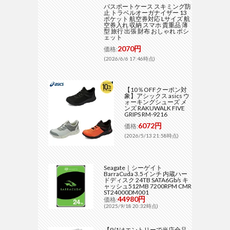
パスポートケース スキミング防
止 トラベルオーガナイザー 13
ポケット 航空券対応 Lサイズ 航
空券入れ 収納 スマホ 貴重品 薄
型 旅行 出張 財布 おしゃれ ポシ
ェット
2070円
価格:
(2026/6/6 17:46時点)
【10％OFFクーポン対
象】アシックス asics ウ
ォーキングシューズ メ
ンズ RAKUWALK FIVE
GRIPS RM-9216
6072円
価格:
(2026/5/13 21:58時点)
Seagate｜シーゲイト
BarraCuda 3.5インチ 内蔵ハー
ドディスク 24TB SATA6Gb/s キ
ャッシュ512MB 7200RPM CMR
ST24000DM001
44980円
価格:
(2025/9/18 20:32時点)
【9/1はエントリーで当店全品