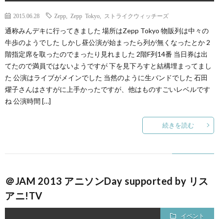
2015.06.28
Zepp
,
Zepp Tokyo
,
ストライクウィッチーズ
通称みんデキに行ってきました 場所はZepp Tokyo 物販列は中々の
牛歩のようでした しかし昼公演が始まったら列が無くなったとか 2
階指定席を取ったのでまったり見れました 2階F列14番 当日券は出
てたので満員ではないようですが 下を見下ろすと結構埋まってまし
た 公演はライブがメインでした 当然のように生バンドでした 石田
燿子さんはさすがに上手かったですが、他はものすごいレベルです
ね 公演時間 […]
続きを読む
＠JAM 2013 アニソンDay supported by リス
アニ!TV
イベント