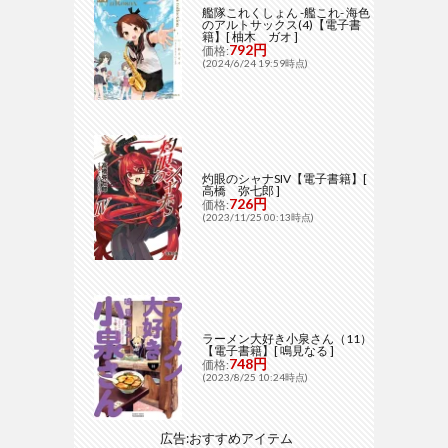
艦隊これくしょん -艦これ- 海色
のアルトサックス(4)【電子書
籍】[ 柚木 ガオ ]
792円
価格:
(2024/6/24 19:59時点)
灼眼のシャナSIV【電子書籍】[
高橋 弥七郎 ]
726円
価格:
(2023/11/25 00:13時点)
ラーメン大好き小泉さん（11）
【電子書籍】[ 鳴見なる ]
748円
価格:
(2023/8/25 10:24時点)
広告:おすすめアイテム