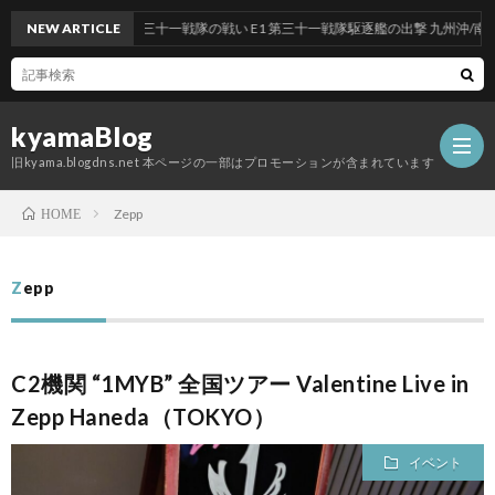
前段作戦：反撃！第三十一戦隊の戦い E1 第三十一戦隊駆逐艦の出撃 九州沖/南西諸島
NEW ARTICLE
kyamaBlog
旧kyama.blogdns.net 本ページの一部はプロモーションが含まれています
Zepp
HOME
Zepp
C2機関 “1MYB” 全国ツアー Valentine Live in
Zepp Haneda（TOKYO）
イベント