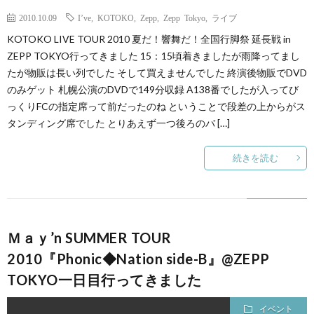
2010.10.09
I’ve
,
KOTOKO
,
Zepp
,
Zepp Tokyo
,
ライブ
KOTOKO LIVE TOUR 2010 夏だ！響舞だ！全国行脚祭 延長戦 in
ZEPP TOKYO行ってきました 15：15頃着きましたが雨降ってまし
たが物販は長い列でした そして買えませんでした 終演後物販でDVD
のみゲット 札幌公演のDVDで149分収録 A138番でしたが入ってび
っくりFCの指定席って前だったのね ということで段差の上からがス
タンディング席でした とりあえず一つ後ろのバ […]
続きを読む
Ｍａｙ’n SUMMER TOUR
2010『Phonic◆Nation side-B』@ZEPP
TOKYO一日目行ってきました
イベント