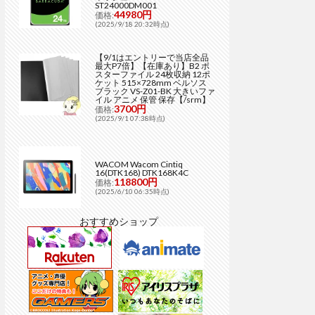
ST24000DM001
44980円
価格:
(2025/9/18 20:32時点)
【9/1はエントリーで当店全品
最大P7倍】【在庫あり】B2 ポ
スターファイル 24枚収納 12ポ
ケット 515×728mm ベルソス
ブラック VS-Z01-BK 大きいファ
イル アニメ 保管 保存【/srm】
3700円
価格:
(2025/9/1 07:38時点)
WACOM Wacom Cintiq
16(DTK168) DTK168K4C
118800円
価格:
(2025/6/10 06:35時点)
おすすめショップ