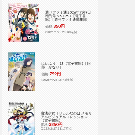
週刊ファミ通 2026年7月9日
増刊号 No.1953 【電子書
籍】[ 週刊ファミ通編集部 ]
850円
価格:
(2026/6/25 20:40時点)
はいふり 13【電子書籍】[ 阿
部 かなり ]
759円
価格:
(2026/4/25 15:43時点)
魔法少女リリカルなのは メモリ
アルビジュアルコレクション
【電子書籍】
3850円
価格:
(2025/2/27 21:17時点)