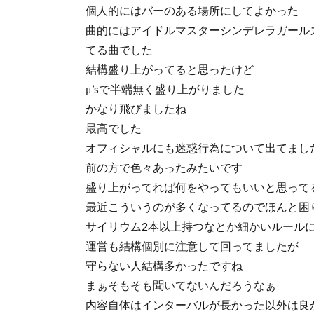
個人的にはバーのある場所にしてよかった
曲的にはアイドルマスターシンデレラガール
てる曲でした
結構盛り上がってると思ったけど
μ’sで半端無く盛り上がりました
かなり飛びましたね
最高でした
オフィシャルにも迷惑行為について出てまし
前の方で色々あったみたいです
盛り上がってれば何をやってもいいと思って
最近こういうのが多くなってるのでほんと困
サイリウム2本以上持つなとか細かいルール
運営も結構個別に注意して回ってましたが
守らない人結構多かったですね
まぁそもそも聞いてないんだろうなぁ
内容自体はインターバルが長かった以外は良