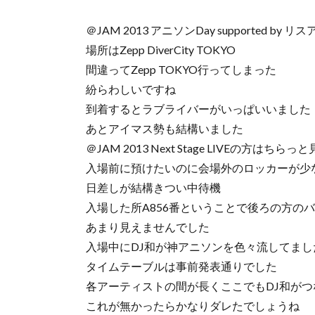
＠JAM 2013 アニソンDay supported by
場所はZepp DiverCity TOKYO
間違ってZepp TOKYO行ってしまった
紛らわしいですね
到着するとラブライバーがいっぱいいました
あとアイマス勢も結構いました
＠JAM 2013 Next Stage LIVEの方はちら
入場前に預けたいのに会場外のロッカーが少
日差しが結構きつい中待機
入場した所A856番ということで後ろの方の
あまり見えませんでした
入場中にDJ和が神アニソンを色々流してま
タイムテーブルは事前発表通りでした
各アーティストの間が長くここでもDJ和が
これが無かったらかなりダレたでしょうね