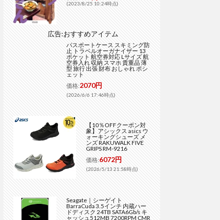
(2023/8/25 10:24時点)
広告:おすすめアイテム
パスポートケース スキミング防
止 トラベルオーガナイザー 13
ポケット 航空券対応 Lサイズ 航
空券入れ 収納 スマホ 貴重品 薄
型 旅行 出張 財布 おしゃれ ポシ
ェット
2070円
価格:
(2026/6/6 17:46時点)
【10％OFFクーポン対
象】アシックス asics ウ
ォーキングシューズ メ
ンズ RAKUWALK FIVE
GRIPS RM-9216
6072円
価格:
(2026/5/13 21:58時点)
Seagate｜シーゲイト
BarraCuda 3.5インチ 内蔵ハー
ドディスク 24TB SATA6Gb/s キ
ャッシュ512MB 7200RPM CMR