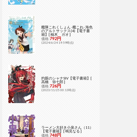
艦隊これくしょん -艦これ- 海色
のアルトサックス(4)【電子書
籍】[ 柚木 ガオ ]
792円
価格:
(2024/6/24 19:59時点)
灼眼のシャナSIV【電子書籍】[
高橋 弥七郎 ]
726円
価格:
(2023/11/25 00:13時点)
ラーメン大好き小泉さん（11）
【電子書籍】[ 鳴見なる ]
748円
価格: