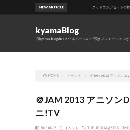
NEW ARTICLE
グッドコムアセットの株主優待
kyamaBlog
旧kyama.blogdns.net 本ページの一部はプロモーショ
イベント
＠JAM 2013 アニソンDay 
HOME
＠JAM 2013 アニソンDay
ニ!TV
2013.06.22
イベント
THE IDOLM@STER CIND