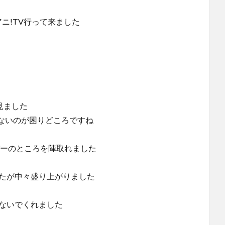
 リスアニ!TV行って来ました
っと見ました
ないのが困りどころですね
バーのところを陣取れました
したが中々盛り上がりました
つないでくれました