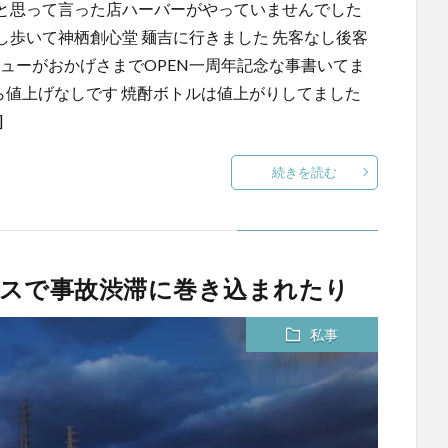
と思って言った店ハーバーがやっていませんでした
歩いて神栖創心堂 麺吉に行きました 先客なし後客
ニューがおかげさまでOPEN一周年記念な事書いてま
ら値上げなしです 焼酎ボトルは値上がりしてました
]
続きを読む
スで事故渋滞に巻き込まれたり
私事