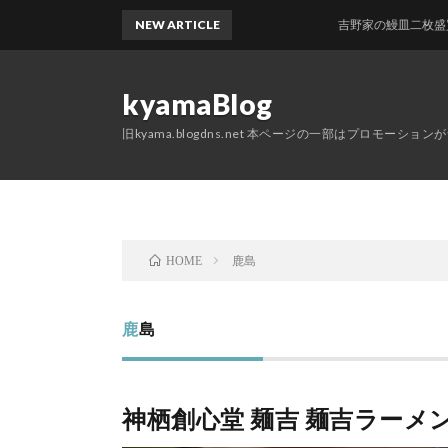
NEW ARTICLE
吉野家の鰻皿二枚盛買ってき
kyamaBlog
旧kyama.blogdns.net 本ページの一部はプロモーショ
鹿島
HOME
鹿島
神栖創心堂 麺吉 麺吉ラーメ