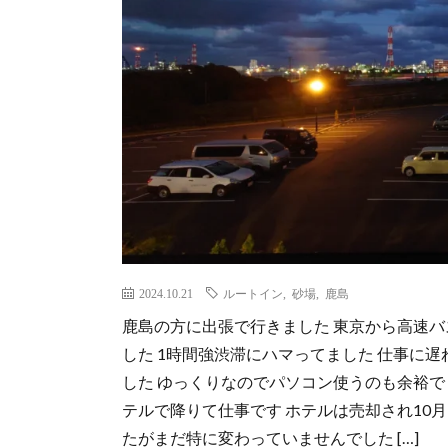
2024.10.21
ルートイン
,
砂場
,
鹿島
鹿島の方に出張で行きました 東京から高速バ
した 1時間強渋滞にハマってました 仕事に
した ゆっくりなのでパソコン使うのも余裕で
テルで降りて仕事です ホテルは売却され10
たがまだ特に変わっていませんでした […]