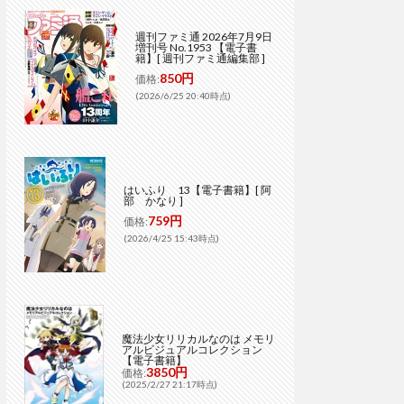
週刊ファミ通 2026年7月9日
増刊号 No.1953 【電子書
籍】[ 週刊ファミ通編集部 ]
850円
価格:
(2026/6/25 20:40時点)
はいふり 13【電子書籍】[ 阿
部 かなり ]
759円
価格:
(2026/4/25 15:43時点)
魔法少女リリカルなのは メモリ
アルビジュアルコレクション
【電子書籍】
3850円
価格:
(2025/2/27 21:17時点)