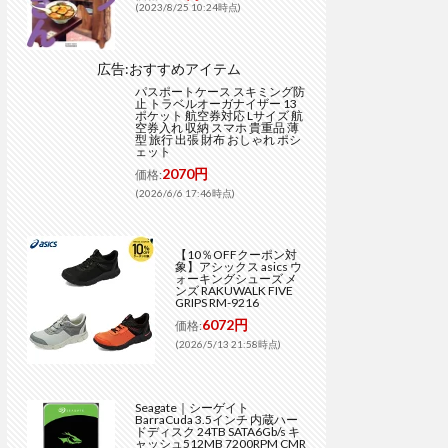
(2023/8/25 10:24時点)
広告:おすすめアイテム
パスポートケース スキミング防
止 トラベルオーガナイザー 13
ポケット 航空券対応 Lサイズ 航
空券入れ 収納 スマホ 貴重品 薄
型 旅行 出張 財布 おしゃれ ポシ
ェット
2070円
価格:
(2026/6/6 17:46時点)
【10％OFFクーポン対
象】アシックス asics ウ
ォーキングシューズ メ
ンズ RAKUWALK FIVE
GRIPS RM-9216
6072円
価格:
(2026/5/13 21:58時点)
Seagate｜シーゲイト
BarraCuda 3.5インチ 内蔵ハー
ドディスク 24TB SATA6Gb/s キ
ャッシュ512MB 7200RPM CMR