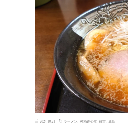
2024.10.21
ラーメン
,
神栖創心堂 麺吉
,
鹿島