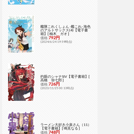
艦隊これくしょん -艦これ- 海色
のアルトサックス(4)【電子書
籍】[ 柚木 ガオ ]
792円
価格:
(2024/6/24 19:59時点)
灼眼のシャナSIV【電子書籍】[
高橋 弥七郎 ]
726円
価格:
(2023/11/25 00:13時点)
ラーメン大好き小泉さん（11）
【電子書籍】[ 鳴見なる ]
748円
価格: