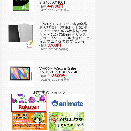
ST24000DM001
44980円
価格:
(2025/9/18 20:32時点)
【9/1はエントリーで当店全品
最大P7倍】【在庫あり】B2 ポ
スターファイル 24枚収納 12ポ
ケット 515×728mm ベルソス
ブラック VS-Z01-BK 大きいファ
イル アニメ 保管 保存【/srm】
3700円
価格:
(2025/9/1 07:38時点)
WACOM Wacom Cintiq
16(DTK168) DTK168K4C
118800円
価格:
(2025/6/10 06:35時点)
おすすめショップ