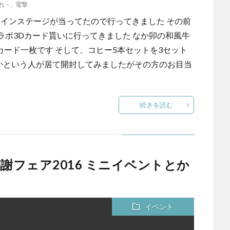
れ－
,
電撃
のメインステージが当ってたので行ってきました その前
ボ3Dカード貰いに行ってきました なか卯の和風牛
でカード一枚です そして、コヒー5本セットを3セット
んかという人が居て開封してみましたがその方のお目当
続きを読む
謝フェア2016 ミニイベントとか
イベント