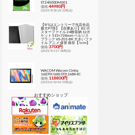
ST24000DM001
44980円
価格:
(2025/9/18 20:32時点)
【9/1はエントリーで当店全品
最大P7倍】【在庫あり】B2 ポ
スターファイル 24枚収納 12ポ
ケット 515×728mm ベルソス
ブラック VS-Z01-BK 大きいファ
イル アニメ 保管 保存【/srm】
3700円
価格:
(2025/9/1 07:38時点)
WACOM Wacom Cintiq
16(DTK168) DTK168K4C
118800円
価格:
(2025/6/10 06:35時点)
おすすめショップ