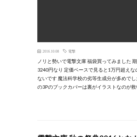
2016.10.08
電撃
ノリと勢いで電撃文庫 福袋買ってみました 期
3240円なり 定価ベースで見ると1万円超え
ないです 魔法科学校の劣等生成分が多めでした
の3Pのブックカバーは裏がイラストなのが救