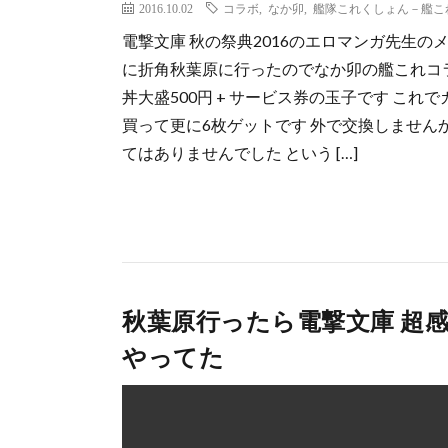
2016.10.02
コラボ
,
なか卯
,
艦隊これくしょん－艦こ
電撃文庫 秋の祭典2016のエロマンガ先生
に折角秋葉原に行ったのでなか卯の艦これコラ
丼大盛500円 + サービス券の玉子です これ
買って更に6枚ゲットです 外で交換しませ
てはありませんでした という […]
秋葉原行ったら電撃文庫 超感
やってた