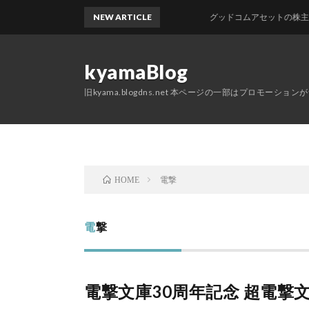
NEW ARTICLE
グッドコムアセットの株主優待が届
kyamaBlog
旧kyama.blogdns.net 本ページの一部はプロモーショ
電撃
HOME
電撃
電撃文庫30周年記念 超電撃