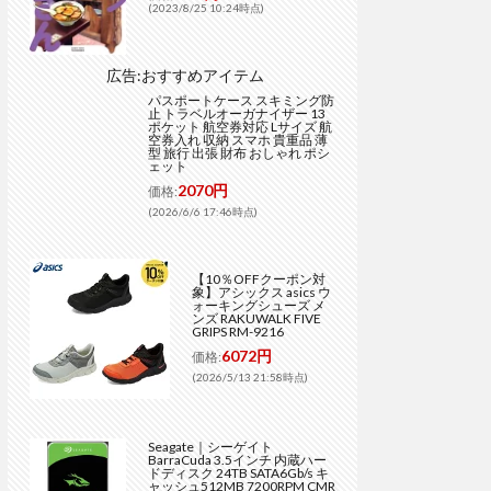
(2023/8/25 10:24時点)
広告:おすすめアイテム
パスポートケース スキミング防
止 トラベルオーガナイザー 13
ポケット 航空券対応 Lサイズ 航
空券入れ 収納 スマホ 貴重品 薄
型 旅行 出張 財布 おしゃれ ポシ
ェット
2070円
価格:
(2026/6/6 17:46時点)
【10％OFFクーポン対
象】アシックス asics ウ
ォーキングシューズ メ
ンズ RAKUWALK FIVE
GRIPS RM-9216
6072円
価格:
(2026/5/13 21:58時点)
Seagate｜シーゲイト
BarraCuda 3.5インチ 内蔵ハー
ドディスク 24TB SATA6Gb/s キ
ャッシュ512MB 7200RPM CMR