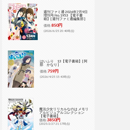
週刊ファミ通 2026年7月9日
増刊号 No.1953 【電子書
籍】[ 週刊ファミ通編集部 ]
850円
価格:
(2026/6/25 20:40時点)
はいふり 13【電子書籍】[ 阿
部 かなり ]
759円
価格:
(2026/4/25 15:43時点)
魔法少女リリカルなのは メモリ
アルビジュアルコレクション
【電子書籍】
3850円
価格:
(2025/2/27 21:17時点)