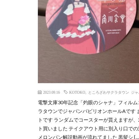
2023.09.16
KOTOKO
,
ところざわサクラタウン ジャ
電撃文庫30年記念「灼眼のシャナ」フィルム
ラタウンでジャパンパビリオンホールAです 
トです ランダムでコースターが貰えますが、
ト買いました テイクアウト用に別入り口での
メロンパン解説動画が流れてました 黒髪シ […