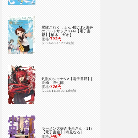
艦隊これくしょん -艦これ- 海色
のアルトサックス(4)【電子書
籍】[ 柚木 ガオ ]
792円
価格:
(2024/6/24 19:59時点)
灼眼のシャナSIV【電子書籍】[
高橋 弥七郎 ]
726円
価格:
(2023/11/25 00:13時点)
ラーメン大好き小泉さん（11）
【電子書籍】[ 鳴見なる ]
748円
価格: