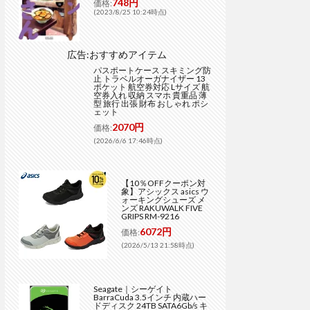
748円
価格:
(2023/8/25 10:24時点)
広告:おすすめアイテム
パスポートケース スキミング防
止 トラベルオーガナイザー 13
ポケット 航空券対応 Lサイズ 航
空券入れ 収納 スマホ 貴重品 薄
型 旅行 出張 財布 おしゃれ ポシ
ェット
2070円
価格:
(2026/6/6 17:46時点)
【10％OFFクーポン対
象】アシックス asics ウ
ォーキングシューズ メ
ンズ RAKUWALK FIVE
GRIPS RM-9216
6072円
価格:
(2026/5/13 21:58時点)
Seagate｜シーゲイト
BarraCuda 3.5インチ 内蔵ハー
ドディスク 24TB SATA6Gb/s キ