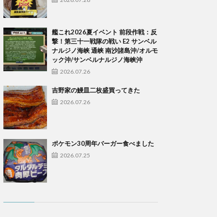
艦これ2026夏イベント 前段作戦：反
撃！第三十一戦隊の戦い E2 サンベル
ナルジノ海峡 通峡 南沙諸島沖/オルモ
ック沖/サンベルナルジノ海峡沖
2026.07.26
吉野家の鰻皿二枚盛買ってきた
2026.07.26
ポケモン30周年バーガー食べました
2026.07.25