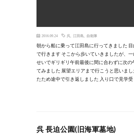
2016.09.24
呉
,
江田島
,
自衛隊
朝から船に乗って江田島に行ってきました 目
で行きます そこから歩いていきましたが、一
せいでギリギリ午前最後に間に合わずに次の
てみました 展望エリアまで行こうと思いま
たため途中で引き返しました 入り口で見学受 [
呉 長迫公園(旧海軍墓地)