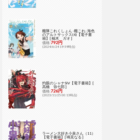
艦隊これくしょん -艦これ- 海色
のアルトサックス(4)【電子書
籍】[ 柚木 ガオ ]
792円
価格:
(2024/6/24 19:59時点)
灼眼のシャナSIV【電子書籍】[
高橋 弥七郎 ]
726円
価格:
(2023/11/25 00:13時点)
ラーメン大好き小泉さん（11）
【電子書籍】[ 鳴見なる ]