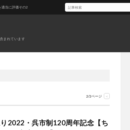
評価その2
ンが含まれています
2/2ページ
<
り2022・呉市制120周年記念【ち