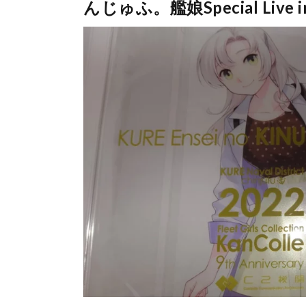
んじゅふ。艦娘Special Live