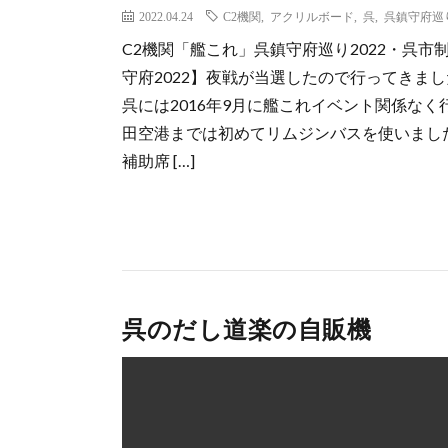
2022.04.24
C2機関
,
アクリルボード
,
呉
,
呉鎮守府巡り
C2機関「艦これ」呉鎮守府巡り2022・呉市制120
守府2022】夜戦が当選したので行ってきま
呉には2016年9月に艦これイベント関係なく
田空港までは初めてリムジンバスを使いました
補助席 […]
呉のだし道楽の自販機