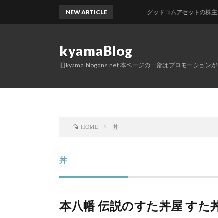
NEW ARTICLE
グッドコムアセットの株主優待が
kyamaBlog
旧kyama.blogdns.net 本ページの一部はプロモーショ
丼
HOME
丼
本八幡 伝説のすた丼屋 すた丼