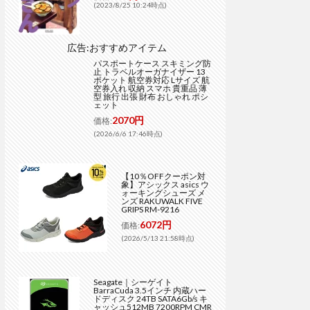
(2023/8/25 10:24時点)
広告:おすすめアイテム
パスポートケース スキミング防
止 トラベルオーガナイザー 13
ポケット 航空券対応 Lサイズ 航
空券入れ 収納 スマホ 貴重品 薄
型 旅行 出張 財布 おしゃれ ポシ
ェット
2070円
価格:
(2026/6/6 17:46時点)
【10％OFFクーポン対
象】アシックス asics ウ
ォーキングシューズ メ
ンズ RAKUWALK FIVE
GRIPS RM-9216
6072円
価格:
(2026/5/13 21:58時点)
Seagate｜シーゲイト
BarraCuda 3.5インチ 内蔵ハー
ドディスク 24TB SATA6Gb/s キ
ャッシュ512MB 7200RPM CMR