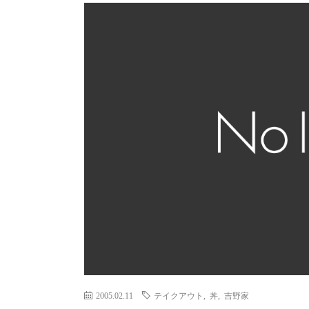
2005.02.11
テイクアウト
,
丼
,
吉野家