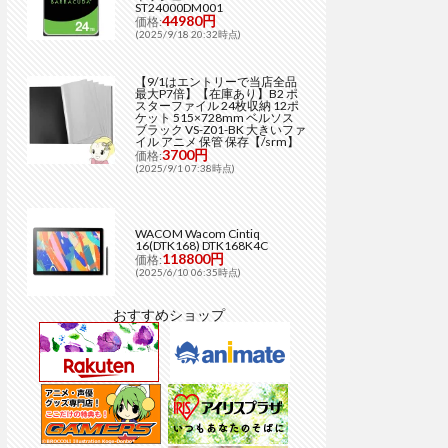
ST24000DM001
44980円
価格:
(2025/9/18 20:32時点)
【9/1はエントリーで当店全品
最大P7倍】【在庫あり】B2 ポ
スターファイル 24枚収納 12ポ
ケット 515×728mm ベルソス
ブラック VS-Z01-BK 大きいファ
イル アニメ 保管 保存【/srm】
3700円
価格:
(2025/9/1 07:38時点)
WACOM Wacom Cintiq
16(DTK168) DTK168K4C
118800円
価格:
(2025/6/10 06:35時点)
おすすめショップ