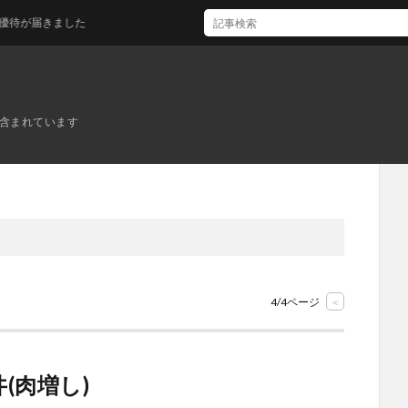
届きました
ンが含まれています
4/4ページ
<
(肉増し)