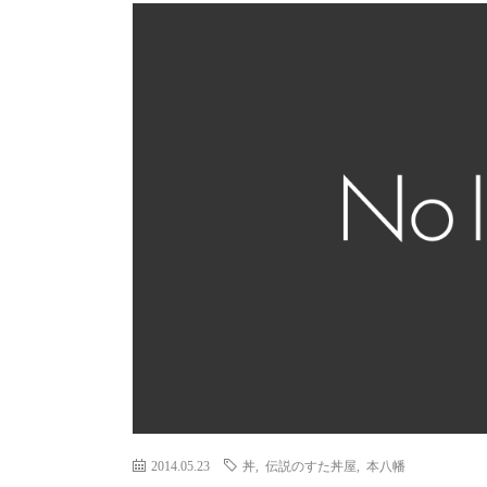
2014.05.23
丼
,
伝説のすた丼屋
,
本八幡