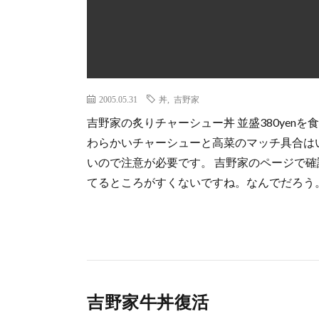
2005.05.31
丼
,
吉野家
吉野家の炙りチャーシュー丼 並盛380yen
わらかいチャーシューと高菜のマッチ具合は
いので注意が必要です。 吉野家のページで確
てるところがすくないですね。なんでだろう
吉野家牛丼復活