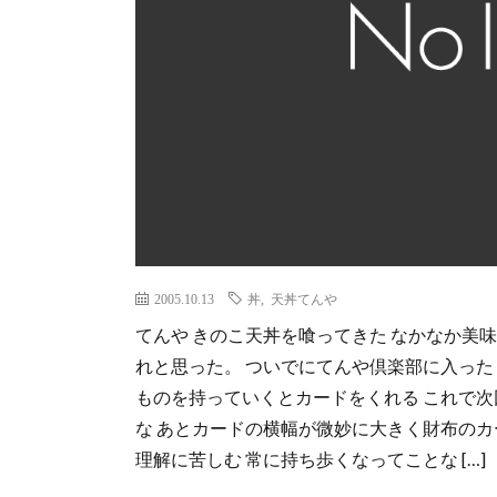
2005.10.13
丼
,
天丼てんや
てんや きのこ天丼を喰ってきた なかなか美
れと思った。 ついでにてんや倶楽部に入った
ものを持っていくとカードをくれる これで次
な あとカードの横幅が微妙に大きく財布のカ
理解に苦しむ 常に持ち歩くなってことな […]