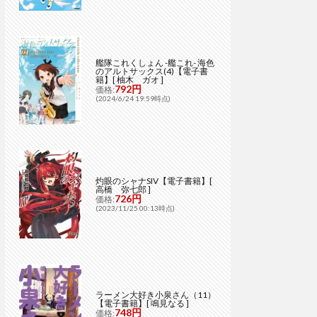
艦隊これくしょん -艦これ- 海色
のアルトサックス(4)【電子書
籍】[ 柚木 ガオ ]
792円
価格:
(2024/6/24 19:59時点)
灼眼のシャナSIV【電子書籍】[
高橋 弥七郎 ]
726円
価格:
(2023/11/25 00:13時点)
ラーメン大好き小泉さん（11）
【電子書籍】[ 鳴見なる ]
748円
価格: