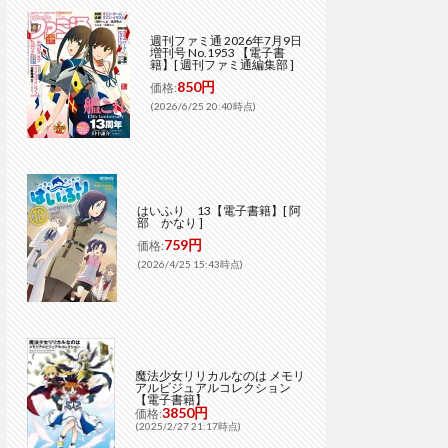
週刊ファミ通 2026年7月9日
増刊号 No.1953 【電子書
籍】[ 週刊ファミ通編集部 ]
850円
価格:
(2026/6/25 20:40時点)
はいふり 13【電子書籍】[ 阿
部 かなり ]
759円
価格:
(2026/4/25 15:43時点)
魔法少女リリカルなのは メモリ
アルビジュアルコレクション
【電子書籍】
3850円
価格:
(2025/2/27 21:17時点)