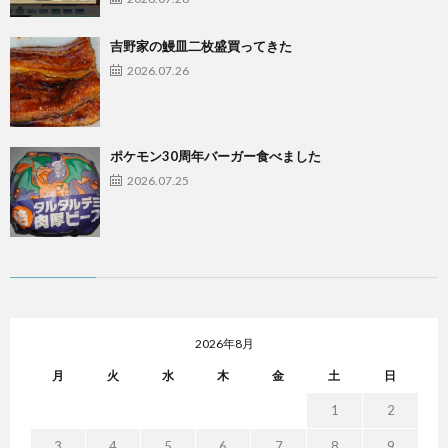
吉野家の鰻皿二枚盛買ってきた
2026.07.26
ポケモン30周年バーガー食べました
2026.07.25
2026年8月
月
火
水
木
金
土
日
1
2
3
4
5
6
7
8
9