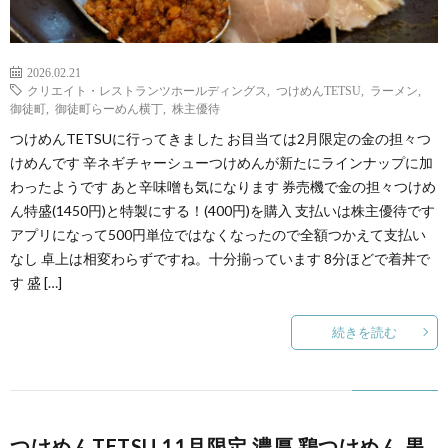
2026.02.21
クリエイト・レストランツホールディングス
,
つけめんTETSU
,
ラーメン
,
御徒町
,
御徒町らーめん横丁
,
株主優待
つけめんTETSUに行ってきました お目当ては2月限定の金の担々つ
けめんです 辛ネギチャーシューつけめんが新たにラインナップに加
わったようです あと辛味噌も気になります 券売機で金の担々つけめ
ん特盛(1450円)と特製にする！(400円)を購入 支払いは株主優待です
アプリになって500円単位ではなくなったので全額つかえて支払い
なし 卓上は相変わらずですね。十分揃っています 8分ほどで着丼で
す 盛 […]
続きを読む
つけめんTETSU 11月限定 濃厚 鶏つけめん 黒