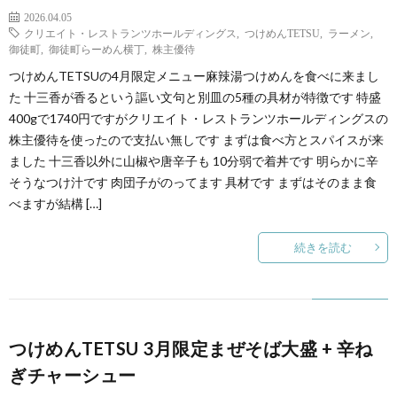
2026.04.05
クリエイト・レストランツホールディングス
,
つけめんTETSU
,
ラーメン
,
御徒町
,
御徒町らーめん横丁
,
株主優待
つけめんTETSUの4月限定メニュー麻辣湯つけめんを食べに来まし
た 十三香が香るという謳い文句と別皿の5種の具材が特徴です 特盛
400gで1740円ですがクリエイト・レストランツホールディングスの
株主優待を使ったので支払い無しです まずは食べ方とスパイスが来
ました 十三香以外に山椒や唐辛子も 10分弱で着丼です 明らかに辛
そうなつけ汁です 肉団子がのってます 具材です まずはそのまま食
べますが結構 […]
続きを読む
つけめんTETSU 3月限定まぜそば大盛 + 辛ね
ぎチャーシュー