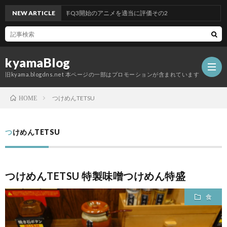
NEW ARTICLE
2026年Q3開始のアニメを適当に評価その2
kyamaBlog
旧kyama.blogdns.net 本ページの一部はプロモーションが含まれています
つけめんTETSU
HOME
つけめんTETSU
つけめんTETSU 特製味噌󠄀つけめん特盛
食