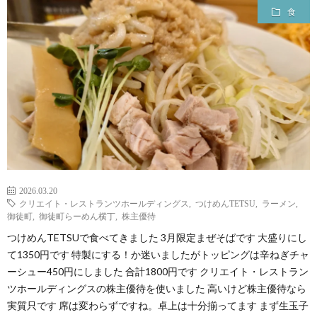
食
2026.03.20
クリエイト・レストランツホールディングス
,
つけめんTETSU
,
ラーメン
,
御徒町
,
御徒町らーめん横丁
,
株主優待
つけめんTETSUで食べてきました 3月限定まぜそばです 大盛りにし
て1350円です 特製にする！か迷いましたがトッピングは辛ねぎチャ
ーシュー450円にしました 合計1800円です クリエイト・レストラン
ツホールディングスの株主優待を使いました 高いけど株主優待なら
実質只です 席は変わらずですね。卓上は十分揃ってます まず生玉子