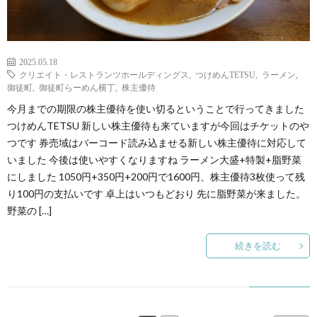
2025.05.18
クリエイト・レストランツホールディングス
,
つけめんTETSU
,
ラーメン
,
御徒町
,
御徒町らーめん横丁
,
株主優待
今月までの期限の株主優待を使い切るということで行ってきました
つけめんTETSU 新しい株主優待も来ていますが今回はチケットのや
つです 券売域はバーコード読み込ませる新しい株主優待に対応して
いました 今後は使いやすくなりますね ラーメン大盛+特製+脂野菜
にしました 1050円+350円+200円で1600円、株主優待3枚使って残
り100円の支払いです 卓上はいつもどおり 先に脂野菜が来ました。
野菜の […]
続きを読む