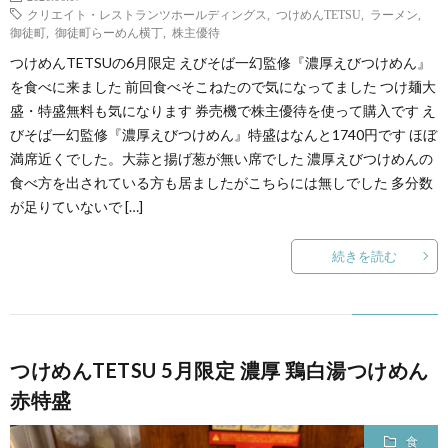
クリエイト・レストランツホールディングス
,
つけめんTETSU
,
ラーメン
,
御徒町
,
御徒町らーめん横丁
,
株主優待
つけめんTETSUの6月限定 えびそば一幻監修『濃厚えびつけめん』
を食べに来ました 前回食べそこねたので気になってました つけ麺大
盛・特盛無料も気になります 券売機で株主優待を使って購入です え
びそば一幻監修『濃厚えびつけめん』特盛はなんと1740円です ほぼ
満席近くでした。大蒜と揚げ葱が無い席でした 濃厚えびつけめんの
食べ方を出されている方も居ましたがこちらには無しでした 多分数
が足りていないで […]
続きを読む
つけめんTETSU 5月限定 濃厚 鶏白湯つけめん
赤特盛
食