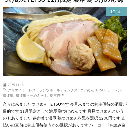
食
2025.11.15
クリエイト・レストランツホールディングス
,
つけめんTETSU
,
ラーメン
,
御徒町
,
御徒町らーめん横丁
,
株主優待
久々に来ましたつけめんTETSUです 今月末までの株主優待の消費が
目的です 11月限定として濃厚 鶏つけめんです 月見つけめんという
のもありました 券売機で濃厚 鶏つけめんを黒を選択 1200円です 支
払いの直前に株主優待使うかの選択があります バーコードを読み込