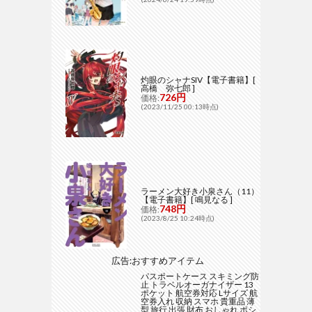
灼眼のシャナSIV【電子書籍】[
高橋 弥七郎 ]
726円
価格:
(2023/11/25 00:13時点)
ラーメン大好き小泉さん（11）
【電子書籍】[ 鳴見なる ]
748円
価格:
(2023/8/25 10:24時点)
広告:おすすめアイテム
パスポートケース スキミング防
止 トラベルオーガナイザー 13
ポケット 航空券対応 Lサイズ 航
空券入れ 収納 スマホ 貴重品 薄
型 旅行 出張 財布 おしゃれ ポシ