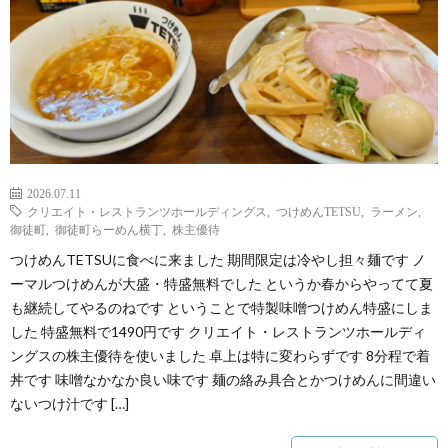
2026.07.11
クリエイト・レストランツホールディングス
,
つけめんTETSU
,
ラーメン
,
御徒町
,
御徒町らーめん横丁
,
株主優待
つけめんTETSUに食べに来ました 期間限定は冷やし担々麺です ノ
ーマルつけめんが大盛・特盛無料でした というか春からやってて夏
も継続してやるのねです ということで特製味噌つけめん特盛にしま
した 特盛無料で1490円です クリエイト・レストランツホールディ
ングスの株主優待を使いました 卓上は特に変わらずです 8分程で着
丼です 味噌なかなか良い味です 麺の絡み具合とかつけめんに間違い
ないつけ汁です […]