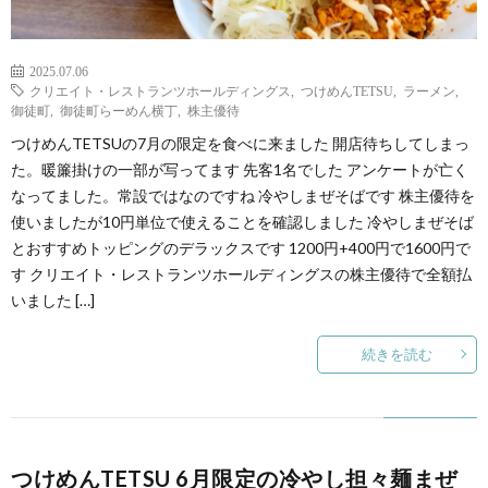
2025.07.06
クリエイト・レストランツホールディングス
,
つけめんTETSU
,
ラーメン
,
御徒町
,
御徒町らーめん横丁
,
株主優待
つけめんTETSUの7月の限定を食べに来ました 開店待ちしてしまっ
た。暖簾掛けの一部が写ってます 先客1名でした アンケートが亡く
なってました。常設ではなのですね 冷やしまぜそばです 株主優待を
使いましたが10円単位で使えることを確認しました 冷やしまぜそば
とおすすめトッピングのデラックスです 1200円+400円で1600円で
す クリエイト・レストランツホールディングスの株主優待で全額払
いました […]
続きを読む
つけめんTETSU 6月限定の冷やし担々麺まぜ