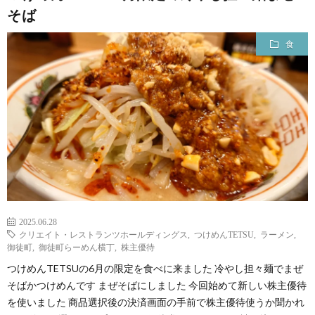
そば
食
2025.06.28
クリエイト・レストランツホールディングス
,
つけめんTETSU
,
ラーメン
,
御徒町
,
御徒町らーめん横丁
,
株主優待
つけめんTETSUの6月の限定を食べに来ました 冷やし担々麺でまぜ
そばかつけめんです まぜそばにしました 今回始めて新しい株主優待
を使いました 商品選択後の決済画面の手前で株主優待使うか聞かれ