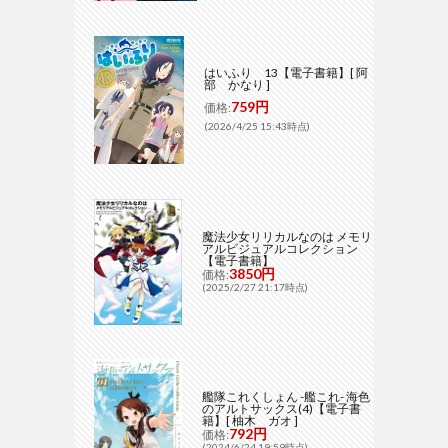
はいふり 13【電子書籍】[ 阿
部 かなり ]
759円
価格:
(2026/4/25 15:43時点)
魔法少女リリカルなのは メモリ
アルビジュアルコレクション
【電子書籍】
3850円
価格:
(2025/2/27 21:17時点)
艦隊これくしょん -艦これ- 海色
のアルトサックス(4)【電子書
籍】[ 柚木 ガオ ]
792円
価格:
(2024/6/24 19:59時点)