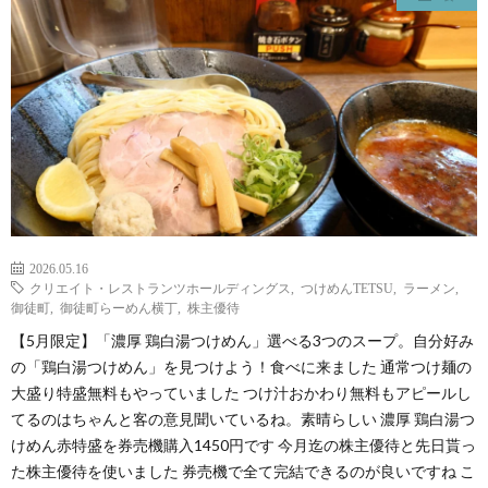
2026.05.16
クリエイト・レストランツホールディングス
,
つけめんTETSU
,
ラーメン
,
御徒町
,
御徒町らーめん横丁
,
株主優待
【5月限定】「濃厚 鶏白湯つけめん」選べる3つのスープ。自分好み
の「鶏白湯つけめん」を見つけよう！食べに来ました 通常つけ麺の
大盛り特盛無料もやっていました つけ汁おかわり無料もアピールし
てるのはちゃんと客の意見聞いているね。素晴らしい 濃厚 鶏白湯つ
けめん赤特盛を券売機購入1450円です 今月迄の株主優待と先日貰っ
た株主優待を使いました 券売機で全て完結できるのが良いですね こ