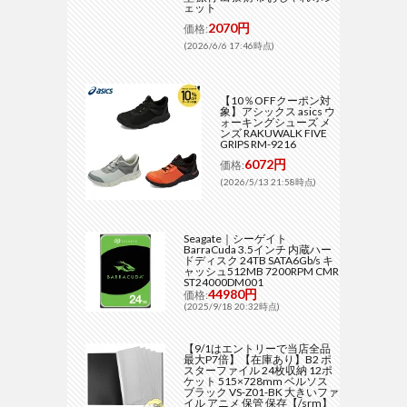
ェット
2070円
価格:
(2026/6/6 17:46時点)
【10％OFFクーポン対
象】アシックス asics ウ
ォーキングシューズ メ
ンズ RAKUWALK FIVE
GRIPS RM-9216
6072円
価格:
(2026/5/13 21:58時点)
Seagate｜シーゲイト
BarraCuda 3.5インチ 内蔵ハー
ドディスク 24TB SATA6Gb/s キ
ャッシュ512MB 7200RPM CMR
ST24000DM001
44980円
価格:
(2025/9/18 20:32時点)
【9/1はエントリーで当店全品
最大P7倍】【在庫あり】B2 ポ
スターファイル 24枚収納 12ポ
ケット 515×728mm ベルソス
ブラック VS-Z01-BK 大きいファ
イル アニメ 保管 保存【/srm】