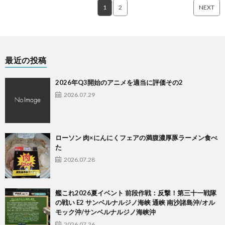
1
2
NEXT
最近の投稿
2026年Q3開始のアニメを適当に評価その2
2026.07.29
ローソン 肉×にんにくフェアの満腹濃厚豚ラーメン食べ
た
2026.07.28
艦これ2026夏イベント 前段作戦：反撃！第三十一戦隊
の戦い E2 サンベルナルジノ海峡 通峡 南沙諸島沖/オル
モック沖/サンベルナルジノ海峡沖
2026.07.26