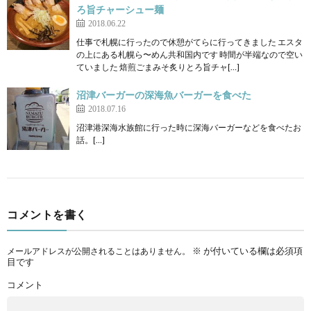
ろ旨チャーシュー麺
2018.06.22
仕事で札幌に行ったので休憩がてらに行ってきました エスタ
の上にある札幌ら〜めん共和国内です 時間が半端なので空い
ていました 焙煎ごまみそ炙りとろ旨チャ[…]
沼津バーガーの深海魚バーガーを食べた
2018.07.16
沼津港深海水族館に行った時に深海バーガーなどを食べたお
話。[…]
コメントを書く
※
が付いている欄は必須項
メールアドレスが公開されることはありません。
目です
コメント