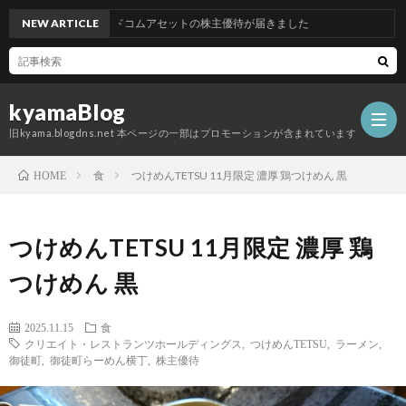
NEW ARTICLE
グッドコムアセットの株主優待が届きました
kyamaBlog
旧kyama.blogdns.net 本ページの一部はプロモーションが含まれています
食
つけめんTETSU 11月限定 濃厚 鶏つけめん 黒
HOME
つけめんTETSU 11月限定 濃厚 鶏
つけめん 黒
2025.11.15
食
クリエイト・レストランツホールディングス
,
つけめんTETSU
,
ラーメン
,
御徒町
,
御徒町らーめん横丁
,
株主優待