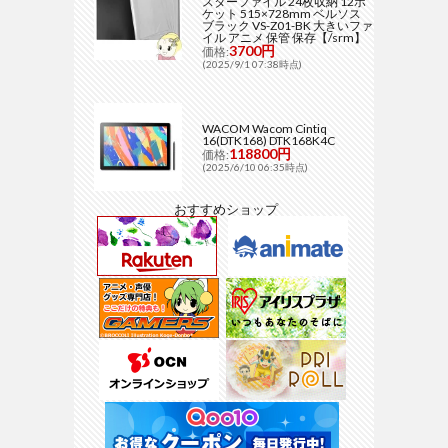
スターファイル 24枚収納 12ポ
ケット 515×728mm ベルソス
ブラック VS-Z01-BK 大きいファ
イル アニメ 保管 保存【/srm】
3700円
価格:
(2025/9/1 07:38時点)
WACOM Wacom Cintiq
16(DTK168) DTK168K4C
118800円
価格:
(2025/6/10 06:35時点)
おすすめショップ