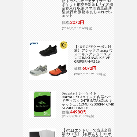
止 トラベルオーガナイザー 13
ポケット 航空券対応 Lサイズ 航
空券入れ 収納 スマホ 貴重品 薄
型 旅行 出張 財布 おしゃれ ポシ
ェット
2070円
価格:
(2026/6/6 17:46時点)
【10％OFFクーポン対
象】アシックス asics ウ
ォーキングシューズ メ
ンズ RAKUWALK FIVE
GRIPS RM-9216
6072円
価格:
(2026/5/13 21:58時点)
Seagate｜シーゲイト
BarraCuda 3.5インチ 内蔵ハー
ドディスク 24TB SATA6Gb/s キ
ャッシュ512MB 7200RPM CMR
ST24000DM001
44980円
価格:
(2025/9/18 20:32時点)
【9/1はエントリーで当店全品
最大P7倍】【在庫あり】B2 ポ