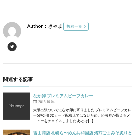
Author：きゃま
投稿一覧
関連する記事
なか卯 プレミアムビーフカレー
2016.10.04
大阪出張ついでになか卯に寄りました プレミアムビーフカレ
ー(690円) 3Dカード配布店ではないため、応募券が貰えるメ
ニューをチョイスしました あとは[…]
吉山商店 札幌ら〜めん共和国店 焙煎ごまみそ炙りと