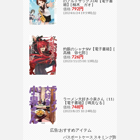
のアルトサックス(4)【電子書
籍】[ 柚木 ガオ ]
792円
価格:
(2024/6/24 19:59時点)
灼眼のシャナSIV【電子書籍】[
高橋 弥七郎 ]
726円
価格:
(2023/11/25 00:13時点)
ラーメン大好き小泉さん（11）
【電子書籍】[ 鳴見なる ]
748円
価格:
(2023/8/25 10:24時点)
広告:おすすめアイテム
パスポートケース スキミング防