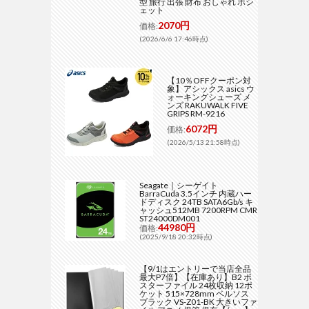
型 旅行 出張 財布 おしゃれ ポシ
ェット
2070円
価格:
(2026/6/6 17:46時点)
【10％OFFクーポン対
象】アシックス asics ウ
ォーキングシューズ メ
ンズ RAKUWALK FIVE
GRIPS RM-9216
6072円
価格:
(2026/5/13 21:58時点)
Seagate｜シーゲイト
BarraCuda 3.5インチ 内蔵ハー
ドディスク 24TB SATA6Gb/s キ
ャッシュ512MB 7200RPM CMR
ST24000DM001
44980円
価格:
(2025/9/18 20:32時点)
【9/1はエントリーで当店全品
最大P7倍】【在庫あり】B2 ポ
スターファイル 24枚収納 12ポ
ケット 515×728mm ベルソス
ブラック VS-Z01-BK 大きいファ