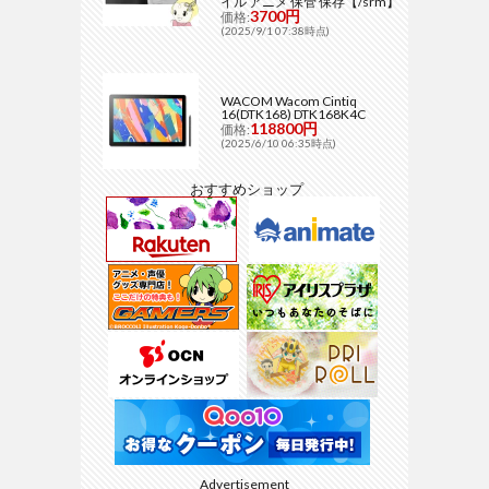
イル アニメ 保管 保存【/srm】
3700円
価格:
(2025/9/1 07:38時点)
WACOM Wacom Cintiq
16(DTK168) DTK168K4C
118800円
価格:
(2025/6/10 06:35時点)
おすすめショップ
Advertisement