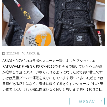
2026.05.09
ASICS
,
靴
ASICSとRIZAPのコラボのスニーカー買いました アシックスの
RAKUWALK FIVE GRIPS RM-9216です 今まで履いていたやつが踵
が崩壊して足にダメージ喰らわれるようになったので買い替えです
歩けば足指グーパー運動を売りにしています 履いて歩いた感じでは
負荷がある感じはなく、普通に軽くて履きやすいシューズでした 安
い物ではないけれど物は間違いなく良いと思います PR 【10％O […]
続きを読む