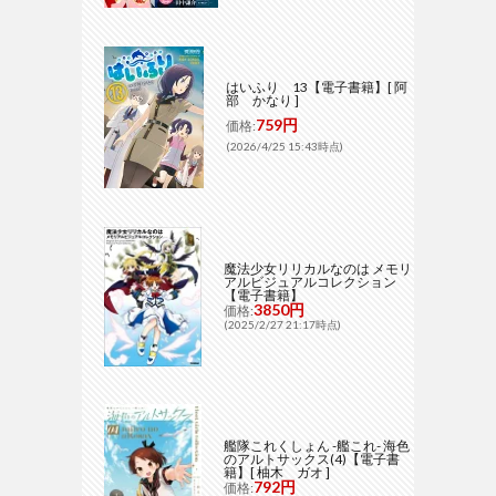
はいふり 13【電子書籍】[ 阿
部 かなり ]
759円
価格:
(2026/4/25 15:43時点)
魔法少女リリカルなのは メモリ
アルビジュアルコレクション
【電子書籍】
3850円
価格:
(2025/2/27 21:17時点)
艦隊これくしょん -艦これ- 海色
のアルトサックス(4)【電子書
籍】[ 柚木 ガオ ]
792円
価格: