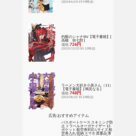
(2024/6/24 19:59時点)
灼眼のシャナSIV【電子書籍】[
高橋 弥七郎 ]
726円
価格:
(2023/11/25 00:13時点)
ラーメン大好き小泉さん（11）
【電子書籍】[ 鳴見なる ]
748円
価格:
(2023/8/25 10:24時点)
広告:おすすめアイテム
パスポートケース スキミング防
止 トラベルオーガナイザー 13
ポケット 航空券対応 Lサイズ 航
空券入れ 収納 スマホ 貴重品 薄